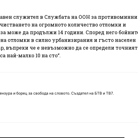
авен служител в Службата на ООН за противоминни
азчистването на огромното количество отломки и
аза може да продължи 14 години. Според него бойнит
она отломки в силно урбанизирания и гъсто населен
р, въпреки че е невъзможно да се определи точният
са най-малко 10 на сто“.
нзура и борец за свобода на словото. Създател на БТВ и ТВ7.