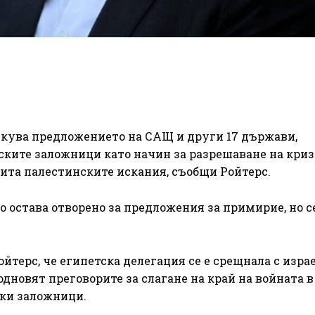
кува предложението на САЩ и други 17 държави,
ските заложници като начин за разрешаване на криз
чита палестинските искания, съобщи Ройтерс.
 остава отворено за предложения за примирие, но с
терс, че египетска делегация се е срещнала с изра
дновят преговорите за слагане на край на войната в 
ски заложници.