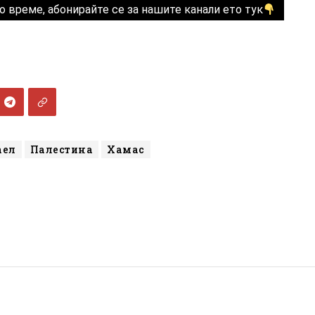
о време, абонирайте се за нашите канали ето тук
аел
Палестина
Хамас