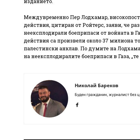
изданието.
Междувременно Пер Лодхамар, високопост
действия, цитиран от Ройтерс, заяви, че р
неексплодирали боеприпаси от войната в Г
действия са произвели около 37 милиона т
палестински анклав. По думите на Лодхама
на неексплодиралите боеприпаси в Газа, „те 
Николай Бареков
Буден гражданин, журналист без це