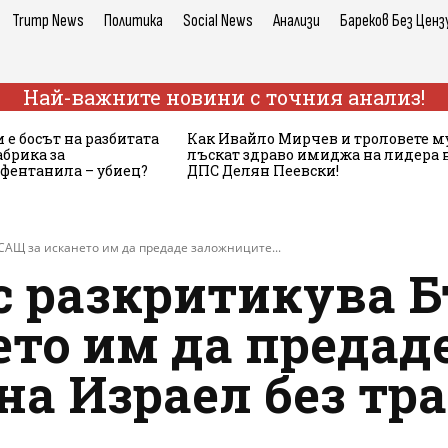
Trump News
Политика
Social News
Анализи
Бареков Без Ценз
Най-важните новини с точния анализ!
 е босът на разбитата
Как Ивайло Мирчев и троловете м
брика за
лъскат здраво имиджа на лидера 
 фентанила – убиец?
ДПС Делян Пеевски!
САЩ за искането им да предаде заложниците...
 разкритикува Б
ето им да предад
а Израел без тр