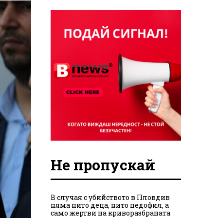
Не пропускай
В случая с убийството в Пловдив
няма нито деца, нито педофил, а
само жертви на криворазбраната