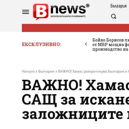
България
Бойко Борисов ли
ЕКСКЛУЗИВНО:
от МВР мощна фа
производство на
Начало
България
ВАЖНО! Хамас разкритикува България и 
ВАЖНО! Хамас
САЩ за искан
заложниците н