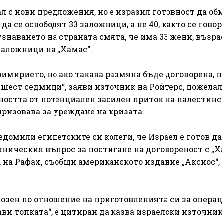
л с нови предложения, но е изразил готовност да о
а се освободят 33 заложници, а не 40, както се гово
знаването на страната смята, че има 33 жени, възра
заложници на „Хамас“.
мирието, но ако такава размяна бъде договорена, 
т шест седмици“, заяви източник на Ройтерс, пожелал
тността от потенциален засилен приток на палестин
призовава за уреждане на кризата.
домили египетските си колеги, че Израел е готов да
ническия въпрос за постигане на договореност с „Х
на Рафах, съобщи американското издание „Аксиос“,
риозен по отношение на приготовленията си за опера
ави топката“, е цитиран да казва израелски източни