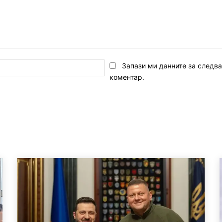
Email:*
Запази ми данните за следв
коментар.