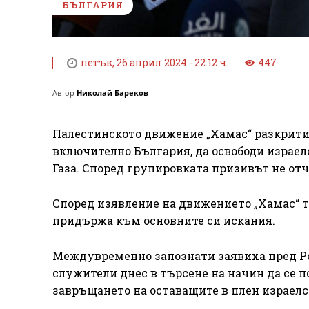
БЪЛГАРИЯ
петък, 26 април 2024 - 22:12 ч.
447
Автор
Николай Бареков
Палестинското движение „Хамас“ разкрити
включително България, да освободи израел
Газа. Според групировката призивът не от
Според изявление на движението „Хамас“ то
придържа към основните си искания.
Междувременно запознати заявиха пред Рой
служители днес в търсене на начин да се по
завръщането на оставащите в плен израел