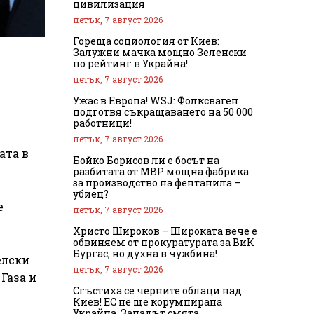
цивилизация
петък, 7 август 2026
Гореща социология от Киев:
Залужни мачка мощно Зеленски
по рейтинг в Украйна!
петък, 7 август 2026
Ужас в Европа! WSJ: Фолксваген
подготвя съкращаването на 50 000
работници!
петък, 7 август 2026
ата в
Бойко Борисов ли е босът на
разбитата от МВР мощна фабрика
за производство на фентанила –
убиец?
е
петък, 7 август 2026
Христо Широков – Широката вече е
обвиняем от прокуратурата за ВиК
Бургас, но духна в чужбина!
елски
петък, 7 август 2026
Газа и
Сгъстиха се черните облаци над
Киев! ЕС не ще корумпирана
Украйна, Западът смята