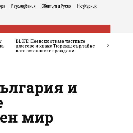
ура
Разследвания
Светът и Русия
НюзКурник
у
BLIFE: Пеевски отказа частните
на
джетове и хвана Тюркиш еърлайнс
като останалите граждани
ългария и
е
аен мир