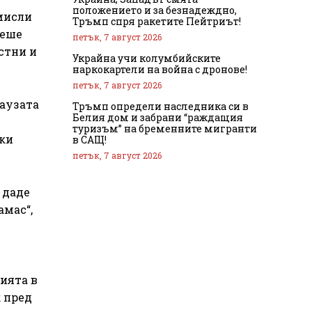
положението и за безнадеждно,
бмисли
Тръмп спря ракетите Пейтриът!
реше
петък, 7 август 2026
стни и
Украйна учи колумбийските
наркокартели на война с дронове!
петък, 7 август 2026
паузата
Тръмп определи наследника си в
Белия дом и забрани “раждащия
туризъм” на бременните мигранти
ски
в САЩ!
петък, 7 август 2026
 даде
амас“,
цията в
к пред