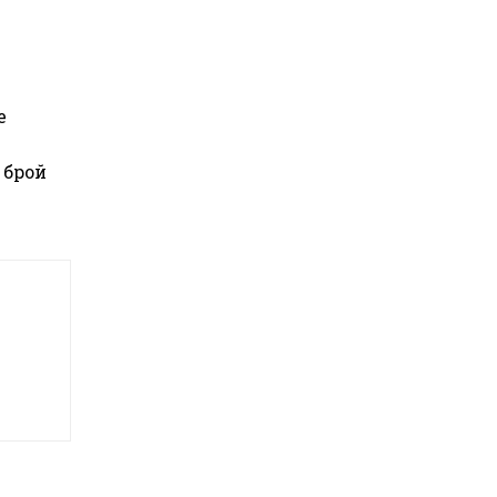
е
 брой