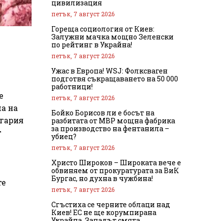
цивилизация
петък, 7 август 2026
Гореща социология от Киев:
Залужни мачка мощно Зеленски
по рейтинг в Украйна!
петък, 7 август 2026
Ужас в Европа! WSJ: Фолксваген
подготвя съкращаването на 50 000
работници!
е
петък, 7 август 2026
а на
Бойко Борисов ли е босът на
лгария
разбитата от МВР мощна фабрика
за производство на фентанила –
т
убиец?
петък, 7 август 2026
Христо Широков – Широката вече е
обвиняем от прокуратурата за ВиК
Бургас, но духна в чужбина!
те
петък, 7 август 2026
Сгъстиха се черните облаци над
Киев! ЕС не ще корумпирана
Украйна, Западът смята