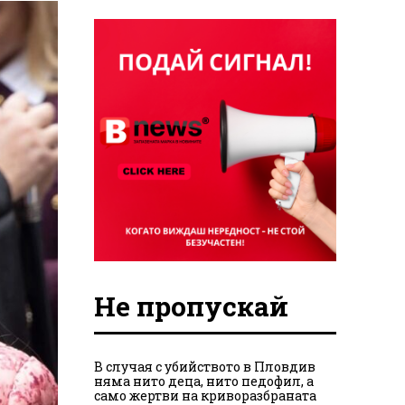
Не пропускай
В случая с убийството в Пловдив
няма нито деца, нито педофил, а
само жертви на криворазбраната