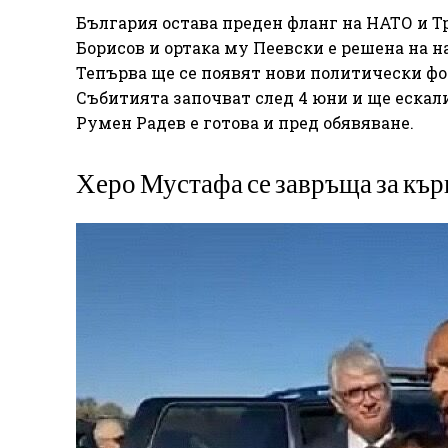
България остава преден фланг на НАТО и Тр
Борисов и ортака му Пеевски е решена на н
Тепърва ще се появят нови политически фо
Събитията започват след 4 юни и ще ескали
Румен Радев е готова и пред обявяване.
Херо Мустафа се завръща за кър