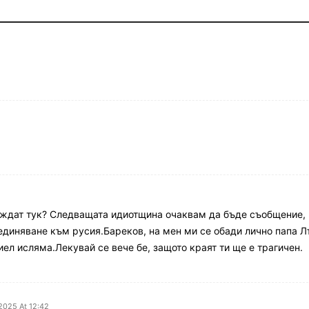
хождат тук? Следващата идиотщина очаквам да бъде съобщение, 
единяване към русия.Бареков, на мен ми се обади лично папа Л
иел исляма.Лекувай се вече бе, защото краят ти ще е трагичен.
2025 At 12:42