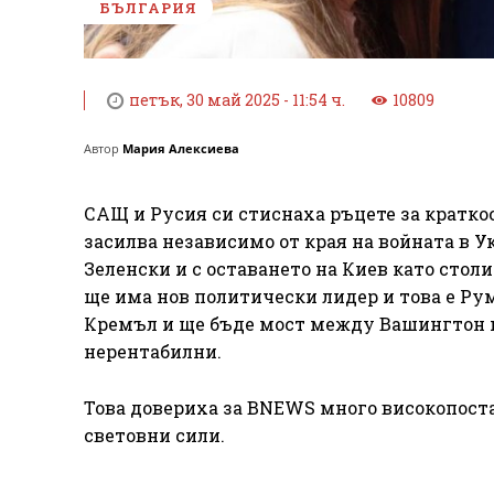
БЪЛГАРИЯ
петък, 30 май 2025 - 11:54 ч.
10809
Автор
Мария Алексиева
САЩ и Русия си стиснаха ръцете за кратко
засилва независимо от края на войната в 
Зеленски и с оставането на Киев като стол
ще има нов политически лидер и това е Рум
Кремъл и ще бъде мост между Вашингтон и
нерентабилни.
Това довериха за BNEWS много високопоста
световни сили.