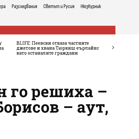
ура
Разследвания
Светът и Русия
НюзКурник
у
BLIFE: Пеевски отказа частните
на
джетове и хвана Тюркиш еърлайнс
като останалите граждани
 го решиха –
орисов – аут,