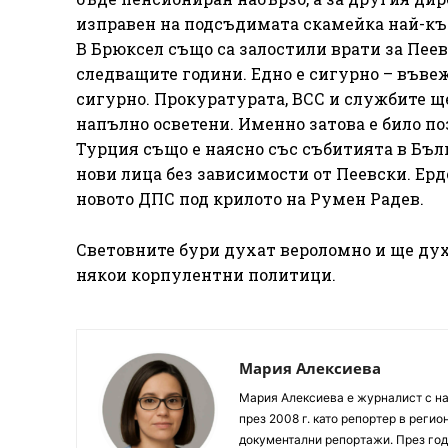
изправен на подсъдимата скамейка най-къ
В Брюксел също са залостили врати за Пеев
следващите години. Едно е сигурно – въвеж
сигурно. Прокуратурата, ВСС и службите ще
напълно осветени. Именно затова е било по
Турция също е наясно със събитията в Бъл
нови лица без зависимости от Пеевски. Ерд
новото ДПС под крилото на Румен Радев.
Световните бури духат вероломно и ще дух
някои корпулентни политици.
Мария Алексиева
Мария Алексиева е журналист с на
през 2008 г. като репортер в реги
документални репортажи. През год