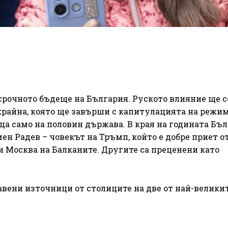
срочното бъдеще на България. Руското влияние ще с
Украйна, която ще завърши с капитулацията на режим
ица само на половин държава. В края на годината Бъ
ен Радев – човекът на Тръмп, който е добре приет о
 Москва на Балканите. Другите са преценени като
вени източници от столиците на две от най-велики