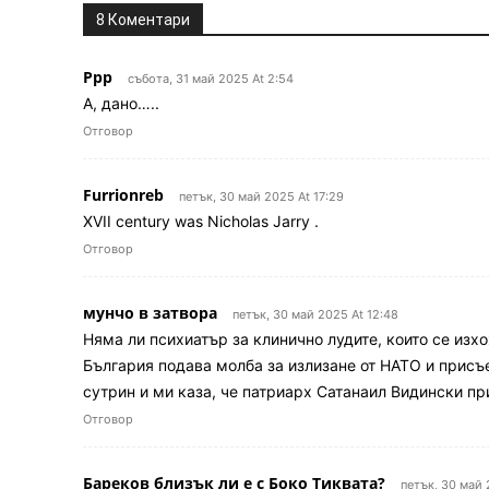
8 Коментари
Ррр
събота, 31 май 2025 At 2:54
А, дано…..
Отговор
Furrionreb
петък, 30 май 2025 At 17:29
XVII century was Nicholas Jarry .
Отговор
мунчо в затвора
петък, 30 май 2025 At 12:48
Няма ли психиатър за клинично лудите, които се из
България подава молба за излизане от НАТО и присъ
сутрин и ми каза, че патриарх Сатанаил Видински пр
Отговор
Бареков близък ли е с Боко Тиквата?
петък, 30 май 