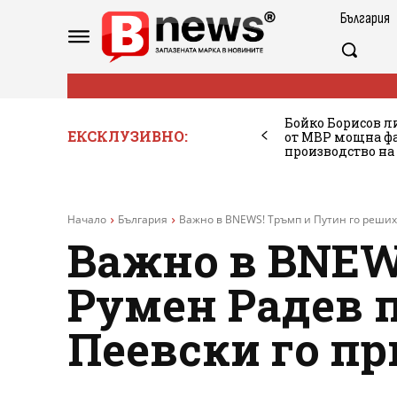
България
Бойко Борисов ли
ЕКСКЛУЗИВНО:
от МВР мощна фа
производство на
Начало
България
Важно в BNEWS! Тръмп и Путин го решиха
Важно в BNEW
Румен Радев п
Пеевски го п