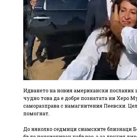
Идването на новия американски посланик щ
чудно това да е добре познатата ни Херо М
саморазправа с намагнитения Пеевски. Це
помогнат.
До няколко седмици сиамските близнаци Б
бъде пенсиониран набързо, а за другия дир