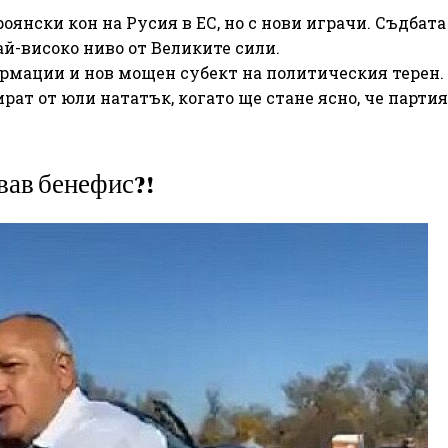
оянски кон на Русия в ЕС, но с нови играчи. Съдбата
ай-високо ниво от Великите сили.
рмации и нов мощен субект на политическия терен.
рат от юли нататък, когато ще стане ясно, че партия
вав бенефис?!