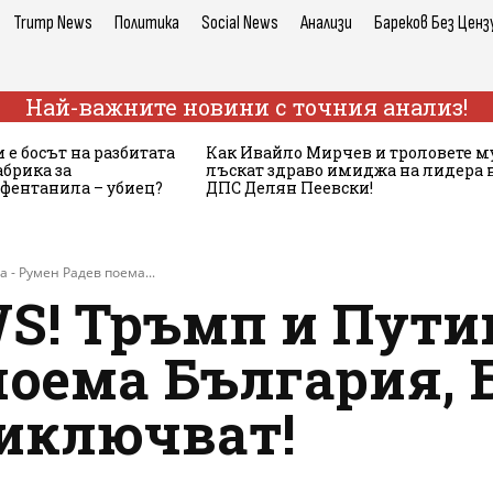
Trump News
Политика
Social News
Анализи
Бареков Без Ценз
Най-важните новини с точния анализ!
 е босът на разбитата
Как Ивайло Мирчев и троловете м
брика за
лъскат здраво имиджа на лидера 
 фентанила – убиец?
ДПС Делян Пеевски!
 - Румен Радев поема...
S! Тръмп и Путин
оема България, Б
риключват!