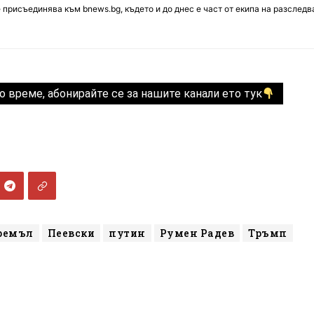
е присъединява към bnews.bg, където и до днес е част от екипа на разслед
о време, абонирайте се за нашите канали ето тук
ремъл
Пеевски
путин
Румен Радев
Тръмп