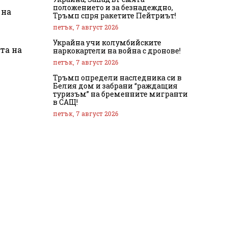
положението и за безнадеждно,
 на
Тръмп спря ракетите Пейтриът!
петък, 7 август 2026
Украйна учи колумбийските
та на
наркокартели на война с дронове!
петък, 7 август 2026
Тръмп определи наследника си в
Белия дом и забрани “раждащия
туризъм” на бременните мигранти
в САЩ!
петък, 7 август 2026