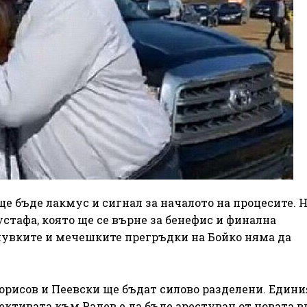
е бъде лакмус и сигнал за началото на процесите. 
устафа, която ще се върне за бенефис и финална
лувките и мечешките прегръдки на Бойко няма да
орисов и Пеевски ще бъдат силово разделени. Едини
ективата към Радев е да бъде арестуван от новата в