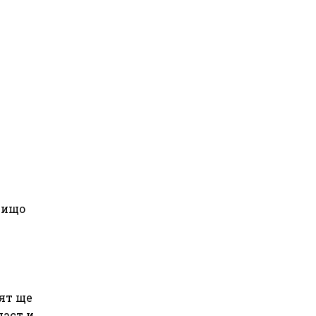
Нищо
ят ще
ласт и