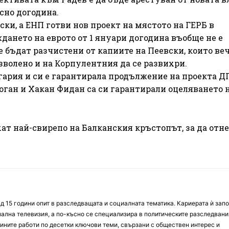
сно догодина.
ски, а ЕНП готви нов проект на мястото на ГЕРБ в
дането на еврото от 1 януари догодина въобще не е
 бъдат разчистени от капиите на Пеевски, които веч
зволено и на Корпулентния да се развихри.
гария и си е гарантирала продължение на проекта Д
оган и Хакан Фидан са си гарантирали оцеляването 
ат най-свирепо на Балканския кръстопът, за да отн
д 15 години опит в разследващата и социалната тематика. Кариерата ѝ зап
онална телевизия, а по-късно се специализира в политическите разследвани
ините работи по десетки ключови теми, свързани с обществен интерес и