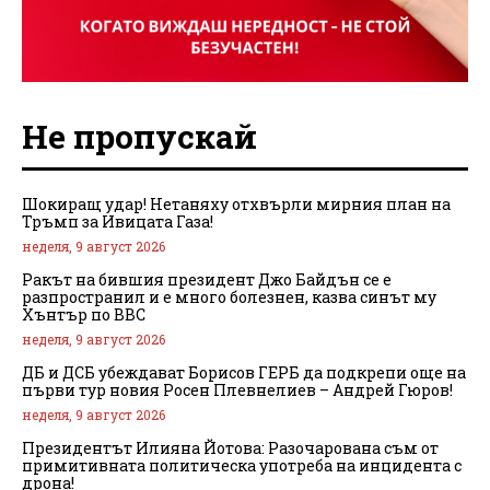
Не пропускай
Шокиращ удар! Нетаняху отхвърли мирния план на
Тръмп за Ивицата Газа!
неделя, 9 август 2026
Ракът на бившия президент Джо Байдън се е
разпространил и е много болезнен, казва синът му
Хънтър по BBC
неделя, 9 август 2026
ДБ и ДСБ убеждават Борисов ГЕРБ да подкрепи още на
първи тур новия Росен Плевнелиев – Андрей Гюров!
неделя, 9 август 2026
Президентът Илияна Йотова: Разочарована съм от
примитивната политическа употреба на инцидента с
дрона!