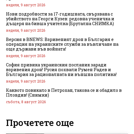
неделя, 9 август 2026
Нови подробности за 17-годишната, свързвана с
убийството на Георги Кузев: редовна ученичка и
дъщеря на бивша учителка (Брутална СНИМКА)
неделя, 9 август 2026
Версия в BNEWS: Взривеният дрон в България е
операция на украинските служби за въвличане на
още държави във войната!
неделя, 9 август 2026
София привика украинския посланик заради
взривения дрон! Русия похвали Румен Радев и
България за рационалната ни външна политика!
неделя, 9 август 2026
Каквото повикало в Петрохан, такова се и обадило в
Пловдив! (Снимки)
събота, 8 август 2026
Прочетете още