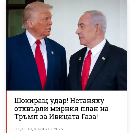
Шокиращ удар! Нетаняху
отхвърли мирния план на
Тръмп за Ивицата Газа!
НЕДЕЛЯ, 9 АВГУСТ 2026