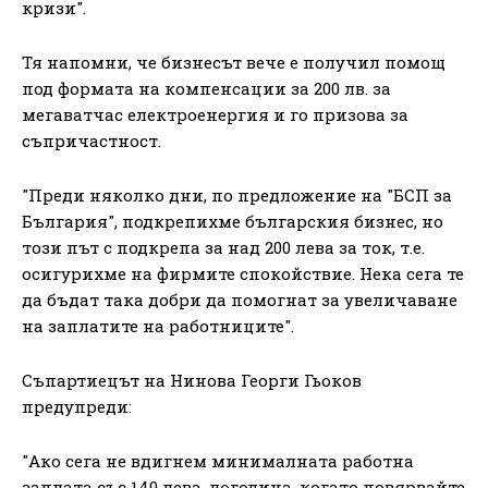
кризи".
Тя напомни, че бизнесът вече е получил помощ
под формата на компенсации за 200 лв. за
мегаватчас електроенергия и го призова за
съпричастност.
"Преди няколко дни, по предложение на "БСП за
България", подкрепихме българския бизнес, но
този път с подкрепа за над 200 лева за ток, т.е.
осигурихме на фирмите спокойствие. Нека сега те
да бъдат така добри да помогнат за увеличаване
на заплатите на работниците".
Съпартиецът на Нинова Георги Гьоков
предупреди:
"Ако сега не вдигнем минималната работна
заплата със 140 лева, догодина, когато повярвайте