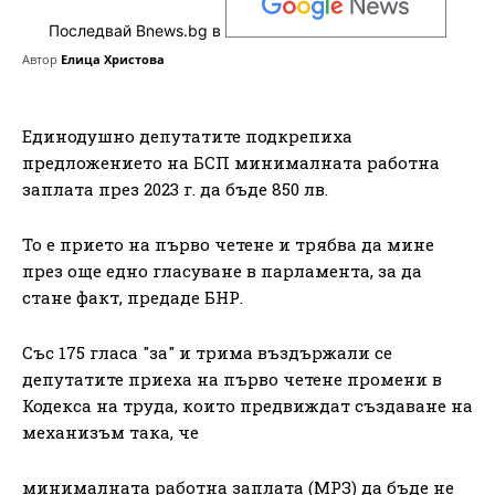
Последвай Bnews.bg в
Автор
Елица Христова
Единодушно депутатите подкрепиха
предложението на БСП минималната работна
заплата през 2023 г. да бъде 850 лв.
То е прието на първо четене и трябва да мине
през още едно гласуване в парламента, за да
стане факт, предаде БНР.
Със 175 гласа "за" и трима въздържали се
депутатите приеха на първо четене промени в
Кодекса на труда, които предвиждат създаване на
механизъм така, че
минималната работна заплата (МРЗ) да бъде не