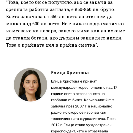
"Това, което би се получило, ако се закачи за
средната работна заплата, е 850-860 лв. бруто.
Което означава от 550 лв. нето да стигнем до
малко над 600 лв. нето. Не е някакво драматично
намесване на пазара, защото няма как да искаме
да станем богати, ако държим заплатите ниски.
Това е крайната цел в крайна сметка".
Елица Христова
Елица Христова е признат
международен кореспондент с над 17
години опит в отразяването на
глобални събития. Кариерният ѝ път
започва през 2007 г. в национално
радио, но скоро се насочва към
телевизионната журналистика. През
2012 г. Елица става чуждестранен
кореспондент, като е отразявала