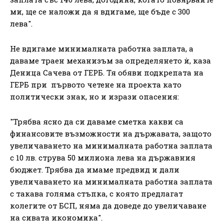
ми, ще се наложи да я вдигаме, ще бъде с 300
лева".
Не вдигаме минималната работна заплата, а
даваме траен механизъм за определянето ѝ, каза
Деница Сачева от ГЕРБ. Тя обяви подкрепата на
ГЕРБ при първото четене на проекта като
политически знак, но и изрази опасения:
"Трябва ясно да си даваме сметка какви са
финансовите възможности на държавата, защото
увеличаването на минималната работна заплата
с 10 лв. струва 50 милиона лева на държавния
бюджет. Трябва да имаме предвид и дали
увеличаването на минималната работна заплата
с такава голяма стъпка, с която предлагат
колегите от БСП, няма да доведе до увеличаване
на сивата икономика".