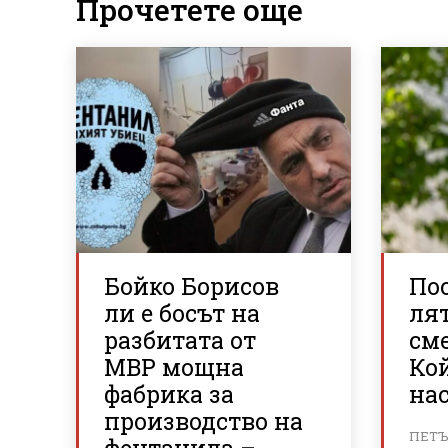
Прочетете още
Бойко Борисов
По
ли е босът на
ля
разбитата от
см
МВР мощна
Кой
фабрика за
на
производство на
ПЕТЪК