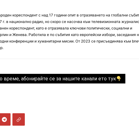
оден кореспондент с над 17 години опит в отразяването на глобални събит
7 г. в национално радио, но скоро се насочва към телевизионната журналис
анен кореспондент, като е отразявала ключови политически, социални и
лин и Женева. Работила е по събития като европейски избори, заседания 
дни конференции и хуманитарни мисии. От 2023 се присъединява към bne
р.
о време, абонирайте се за нашите канали ето тук