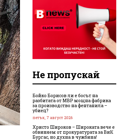
Не пропускай
Бойко Борисов ли е босът на
разбитата от МВР мощна фабрика
за производство на фентанила –
убиец?
петък, 7 август 2026
Христо Широков – Широката вече е
обвиняем от прокуратурата за ВиК
Бургас, но духна в чужбина!