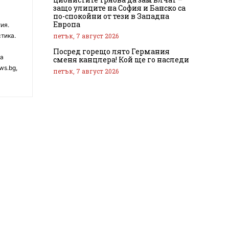
защо улиците на София и Банско са
по-спокойни от тези в Западна
Европа
ия.
петък, 7 август 2026
тика.
Посред горещо лято Германия
на
сменя канцлера! Кой ще го наследи
ws.bg,
петък, 7 август 2026