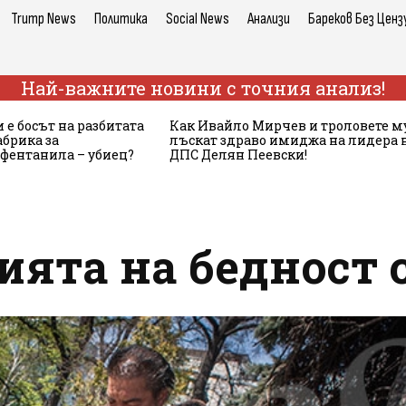
Trump News
Политика
Social News
Анализи
Бареков Без Ценз
Най-важните новини с точния анализ!
 е босът на разбитата
Как Ивайло Мирчев и троловете м
брика за
лъскат здраво имиджа на лидера 
 фентанила – убиец?
ДПС Делян Пеевски!
ята на бедност с