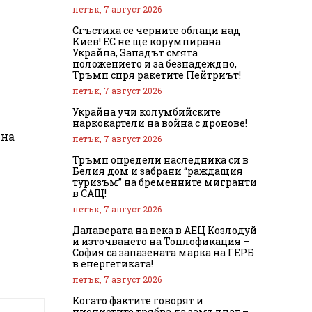
петък, 7 август 2026
Сгъстиха се черните облаци над
Киев! ЕС не ще корумпирана
Украйна, Западът смята
положението и за безнадеждно,
Тръмп спря ракетите Пейтриът!
петък, 7 август 2026
Украйна учи колумбийските
наркокартели на война с дронове!
 на
петък, 7 август 2026
Тръмп определи наследника си в
Белия дом и забрани “раждащия
туризъм” на бременните мигранти
в САЩ!
петък, 7 август 2026
Далаверата на века в АЕЦ Козлодуй
и източването на Топлофикация –
София са запазената марка на ГЕРБ
в енергетиката!
петък, 7 август 2026
Когато фактите говорят и
ционистите трябва да замълчат –