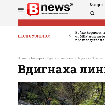
България
Бойко Борисов ли
ЕКСКЛУЗИВНО:
от МВР мощна фа
производство на
Начало
България
Вдигнаха линията на бедност с 35 лева
Вдигнаха лини