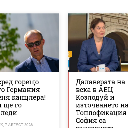
сред горещо
Далаверата на
то Германия
века в АЕЦ
еня канцлера!
Козлодуй и
 ще го
източването н
следи
Топлофикация
София са
, 7 АВГУСТ 2026