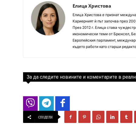
Елица Христова
Елица Христова е признат междунар
Кариерният ѝ път започва през 200
През 2012 г. Елица става чуждестр
икономически теми от Брюксел, Бер
Европейския парламент, междунаро
където работи като старши редакто
За да следите новините и коментарите в реалн
СПОДЕЛИ