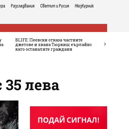
ура
Разследвания
Светът и Русия
НюзКурник
у
BLIFE: Пеевски отказа частните
на
джетове и хвана Тюркиш еърлайнс
като останалите граждани
 35 лева