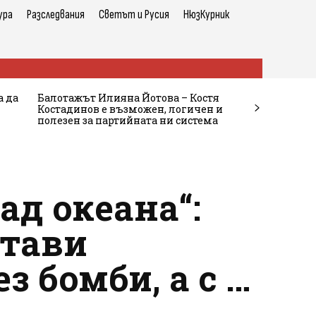
ура
Разследвания
Светът и Русия
НюзКурник
а да
Балотажът Илияна Йотова – Костя
Костадинов е възможен, логичен и
полезен за партийната ни система
ад океана“:
стави
 бомби, а с …