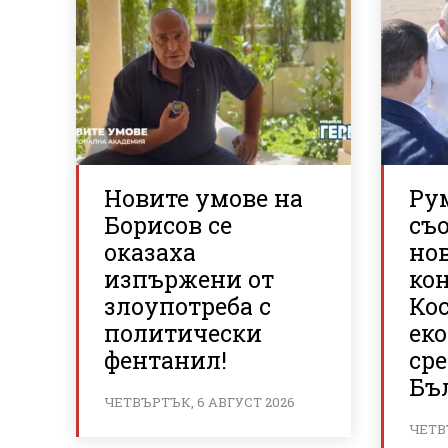
Новите умове на
Ру
Борисов се
съ
оказаха
но
изпържени от
кон
злоупотреба с
Ко
политически
ек
фентанил!
сре
Бъ
ЧЕТВЪРТЪК, 6 АВГУСТ 2026
ЧЕТВ