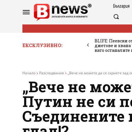
България
BLIFE: Пеевски о
ЕКСКЛУЗИВНО:
джетове и хван
като останалите
Начало
Разследвания
„Вече не можете да се скриете зад о
„Вече не может
Путин не си п
Съединените щ
глад!?