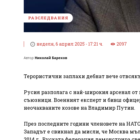
РАЗСЛЕДВАНИЯ
неделя, 6 април 2025 - 17:21 ч.
2097
Автор
Николай Бареков
Терористични заплахи дебнат вече отвсякъ
Русия разполага с най-широкия арсенал о
съюзници. Военният експерт и бивш офице
неочакваните козове на Владимир Путин.
През последните години членовете на НАТО 
Западът е свикнал да мисли, че Москва мъл
2014 г., Руската федерация демонстрира с