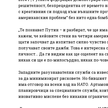
решителност, безпрецедентна от времето н
с креативния си подход към външните про
американския проблем“ без нито една бомб
„Те познават Путин – и разбират, че ще има
кажем, че кейовите стени на четири амери
щати започват да изпитват силно чувство 
получават своите дажби. Това е интересна 
личност… Да ги видим как ще ощелеят на сво
някак си ще е по-милосърдно, някак по-чо
Западните разузнавателни служби са извест
за да минимизират рисковете. Но бившият 
има отговор на всеки ход на НАТО. Артамон
планировчици за специалните служби, коит
иновативно мислене без никакви ограниче