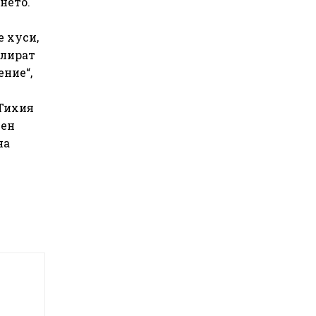
нето.
 хуси,
улират
ение“,
 Тихия
ден
на