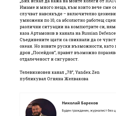
„Бих искал да кажа на моите колеги от НАТ
Имаме и много неща, към които вече сме с
случват навсякъде – включително цезиеви
умножени по 10, са абсолютно работещ сце
различни ситуации на компютрите си, нямат
каза Артамонов в канала на Russian Defence
Съединените щати са свикнали да се чувст
океан. Но новите руски възможности, като
дрон „Посейдон“, правят възможно поразява
отдалеченост и сигурност.
Телевизионен канал „78“, Yandex.Zen
публикувал Огняна Желвакова
Николай Бареков
Буден гражданин, журналист без це