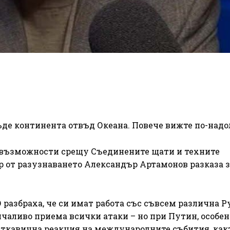
де континента отвъд Океана. Повече вижте по-надо
т възможности срещу Съединените щати и техните
р от разузнаването Александър Артамонов разказа з
разбраха, че си имат работа със съвсем различна Р
чаливо приема всички атаки – но при Путин, особен
веткавична реакция на международните събития, как