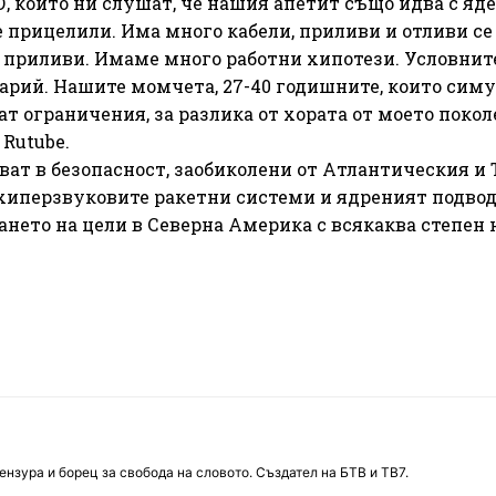
О, които ни слушат, че нашия апетит също идва с яде
е прицелили. Има много кабели, приливи и отливи се
 приливи. Имаме много работни хипотези. Условните
нарий. Нашите момчета, 27-40 годишните, които сим
 ограничения, за разлика от хората от моето покол
 Rutube.
ват в безопасност, заобиколени от Атлантическия и
 хиперзвуковите ракетни системи и ядреният подво
нето на цели в Северна Америка с всякаква степен 
нзура и борец за свобода на словото. Създател на БТВ и ТВ7.