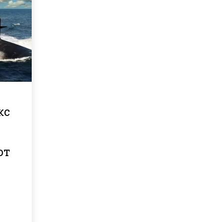
кс
от