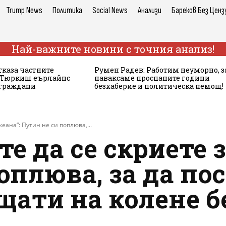
Trump News
Политика
Social News
Анализи
Бареков Без Ценз
Най-важните новини с точния анализ!
тказа частните
Румен Радев: Работим неуморно, з
а Тюркиш еърлайнс
наваксаме проспаните години
 граждани
безхаберие и политическа немощ!
кеана“: Путин не си поплюва,...
е да се скриете з
оплюва, за да по
ати на колене без