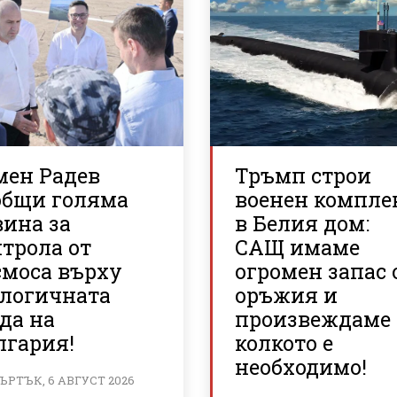
мен Радев
Тръмп строи
общи голяма
военен компле
вина за
в Белия дом:
трола от
САЩ имаме
смоса върху
огромен запас 
ологичната
оръжия и
да на
произвеждаме
лгария!
колкото е
необходимо!
ЪРТЪК, 6 АВГУСТ 2026