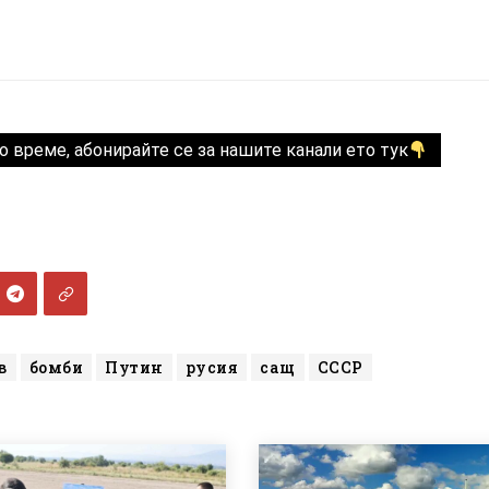
о време, абонирайте се за нашите канали ето тук
в
бомби
Путин
русия
сащ
СССР