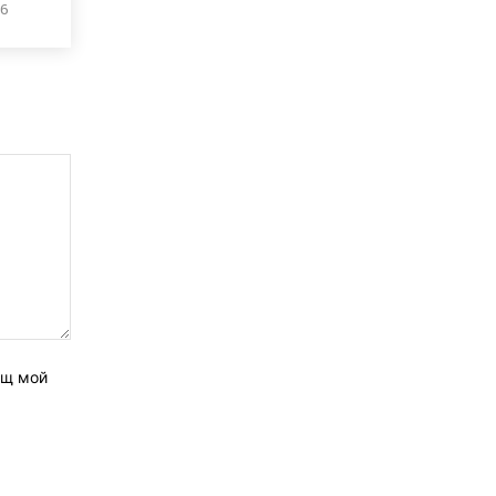
26
ащ мой