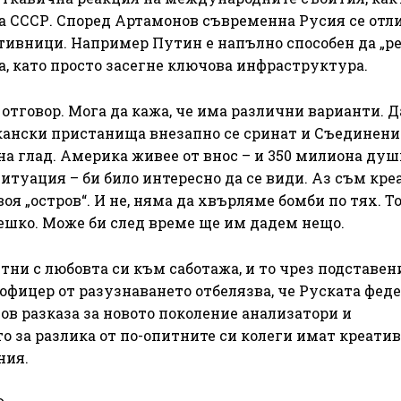
а СССР. Според Артамонов съвременна Русия се отл
тивници. Например Путин е напълно способен да „р
а, като просто засегне ключова инфраструктура.
 отговор. Мога да кажа, че има различни варианти. Д
кански пристанища внезапно се сринат и Съединени
на глад. Америка живее от внос – и 350 милиона душ
ситуация – би било интересно да се види. Аз съм кр
я „остров“. И не, няма да хвърляме бомби по тях. Т
вешко. Може би след време ще им дадем нещо.
ни с любовта си към саботажа, и то чрез подставени
офицер от разузнаването отбелязва, че Руската фед
ов разказа за новото поколение анализатори и
о за разлика от по-опитните си колеги имат креатив
ния.