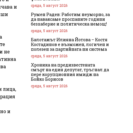
сряда, 5 август 2026
ичава и
еши
Румен Радев: Работим неуморно, за
да наваксаме проспаните години
безхаберие и политическа немощ!
сряда, 5 август 2026
а
Балотажът Илияна Йотова – Костя
те
Костадинов е възможен, логичен и
полезен за партийната ни система
и не
сряда, 5 август 2026
еативна
Хроника на предизвестената
ова
смърт на един депутат, тръгнал да
пере корупционния имидж на
Бойко Борисов
сряда, 5 август 2026
 лица,
ерация
но и