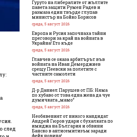
Гуруто на либералите от жълтите
павета защити Румен Радев и
размаза един твърде глупав
министър на Бойко Борисов
сряда, 5 август 2026
Европа и Русия започнаха тайни
преговори за край на войната в
Украйна! Ето къде
сряда, 5 август 2026
Главчев се оказа арбитърът във
войната на Иван Демерджиев
срещу Пеевски за полетите с
частните самолети
лу:
сряда, 5 август 2026
Д-р Даниел Парушев от ПБ: Няма
по хубаво от това една жена да чуе
а
думичката „мамо“
сряда, 5 август 2026
Необявеният от никого кандидат
усия.
Андрей Гюров удари с бухалката по
имиджа на България и обвини
о след
Банско в антисемитизъм заради
фейк новина!
то и