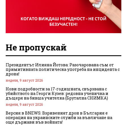
Не пропускай
Президентът Илияна Йотова: Разочарована съм от
примитивната политическа употреба на инцидента с
дрона!
неделя, 9 август 2026
Нови подробности за 17-годишната, свързвана с
убийството на Георги Кузев: редовна ученичка и
дъщеря на бивша учителка (Брутална СНИМКА)
неделя, 9 август 2026
Версия в BNEWS: Взривеният дрон в България е
операция на украинските служби за въвличане на
още държави във войната!