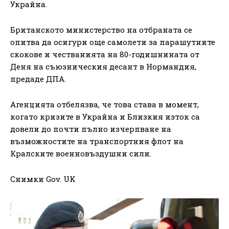
Украйна.
Британското министерство на отбраната се
опитва да осигури още самолети за парашутните
скокове и честванията на 80-годишнината от
Деня на съюзническия десант в Нормандия,
предаде ДПА.
Агенцията отбелязва, че това става в момент,
когато кризите в Украйна и Близкия изток са
довели до почти пълно изчерпване на
възможностите на транспортния флот на
Кралските военновъздушни сили.
Снимки Gov. UK