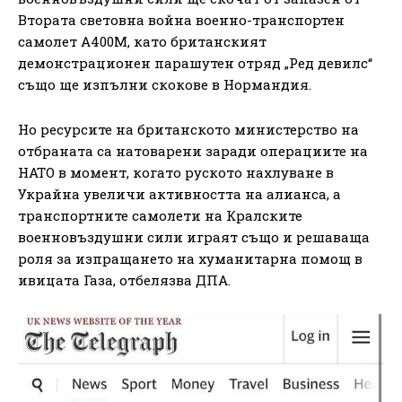
Втората световна война военно-транспортен
самолет A400M, като британският
демонстрационен парашутен отряд „Ред девилс“
също ще изпълни скокове в Нормандия.
Но ресурсите на британското министерство на
отбраната са натоварени заради операциите на
НАТО в момент, когато руското нахлуване в
Украйна увеличи активността на алианса, а
транспортните самолети на Кралските
военновъздушни сили играят също и решаваща
роля за изпращането на хуманитарна помощ в
ивицата Газа, отбелязва ДПА.