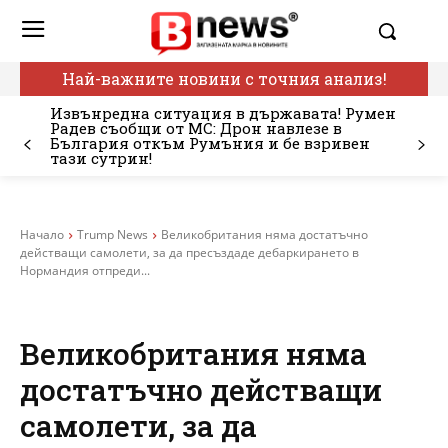
Най-важните новини с точния анализ!
Извънредна ситуация в държавата! Румен
Радев съобщи от МС: Дрон навлезе в
България откъм Румъния и бе взривен
тази сутрин!
Начало
Trump News
Великобритания няма достатъчно
действащи самолети, за да пресъздаде дебаркирането в
Нормандия отпреди...
Великобритания няма
достатъчно действащи
самолети, за да