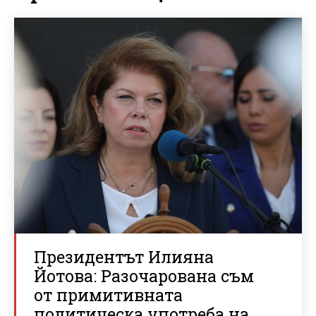
Президентът Илияна
Йотова: Разочарована съм
от примитивната
политическа употреба на