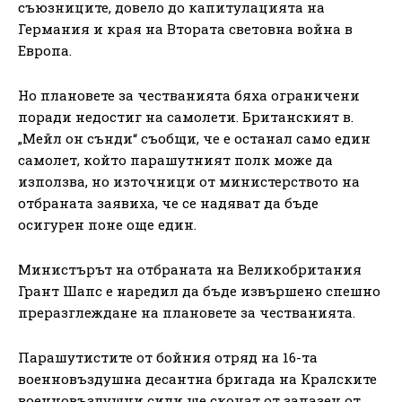
съюзниците, довело до капитулацията на
Германия и края на Втората световна война в
Европа.
Но плановете за честванията бяха ограничени
поради недостиг на самолети. Британският в.
„Мейл он сънди“ съобщи, че е останал само един
самолет, който парашутният полк може да
използва, но източници от министерството на
отбраната заявиха, че се надяват да бъде
осигурен поне още един.
Министърът на отбраната на Великобритания
Грант Шапс е наредил да бъде извършено спешно
преразглеждане на плановете за честванията.
Парашутистите от бойния отряд на 16-та
военновъздушна десантна бригада на Кралските
военновъздушни сили ще скочат от запазен от