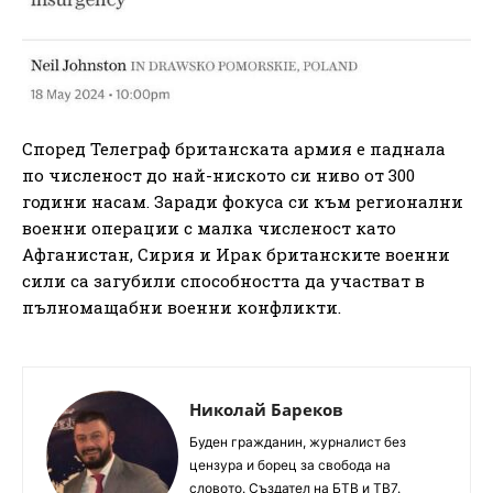
Според Телеграф британската армия е паднала
по численост до най-ниското си ниво от 300
години насам. Заради фокуса си към регионални
военни операции с малка численост като
Афганистан, Сирия и Ирак британските военни
сили са загубили способността да участват в
пълномащабни военни конфликти.
Николай Бареков
Буден гражданин, журналист без
цензура и борец за свобода на
словото. Създател на БТВ и ТВ7.