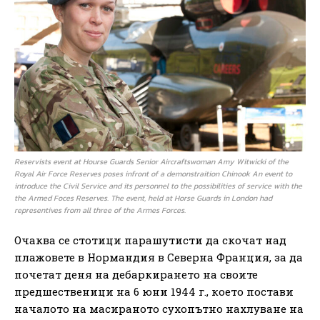
Reservists event at Hourse Guards Senior Aircraftswoman Amy Witwicki of the
Royal Air Force Reserves poses infront of a demonstraition Chinook An event to
introduce the Civil Service and its personnel to the possibilities of service with the
the Armed Foces Reserves. The event, held at Horse Guards in London had
representives from all three of the Armes Forces.
Очаква се стотици парашутисти да скочат над
плажовете в Нормандия в Северна Франция, за да
почетат деня на дебаркирането на своите
предшественици на 6 юни 1944 г., което постави
началото на масираното сухопътно нахлуване на