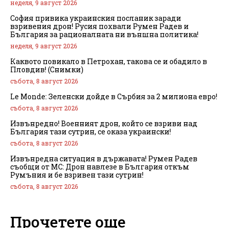
неделя, 9 август 2026
София привика украинския посланик заради
взривения дрон! Русия похвали Румен Радев и
България за рационалната ни външна политика!
неделя, 9 август 2026
Каквото повикало в Петрохан, такова се и обадило в
Пловдив! (Снимки)
събота, 8 август 2026
Le Monde: Зеленски дойде в Сърбия за 2 милиона евро!
събота, 8 август 2026
Извънредно! Военният дрон, който се взриви над
България тази сутрин, се оказа украински!
събота, 8 август 2026
Извънредна ситуация в държавата! Румен Радев
съобщи от МС: Дрон навлезе в България откъм
Румъния и бе взривен тази сутрин!
събота, 8 август 2026
Прочетете още