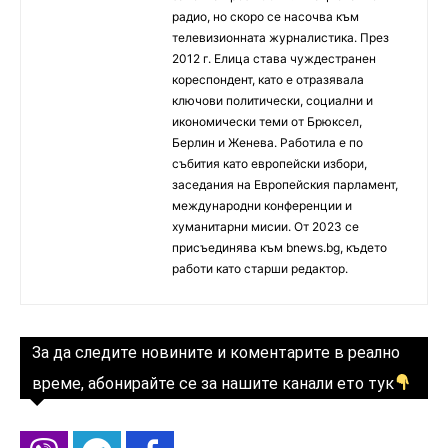
радио, но скоро се насочва към
телевизионната журналистика. През
2012 г. Елица става чуждестранен
кореспондент, като е отразявала
ключови политически, социални и
икономически теми от Брюксел,
Берлин и Женева. Работила е по
събития като европейски избори,
заседания на Европейския парламент,
международни конференции и
хуманитарни мисии. От 2023 се
присъединява към bnews.bg, където
работи като старши редактор.
За да следите новините и коментарите в реално
време, абонирайте се за нашите канали ето тук