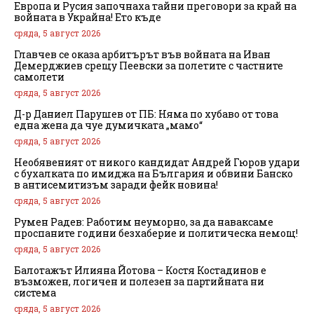
Европа и Русия започнаха тайни преговори за край на
войната в Украйна! Ето къде
сряда, 5 август 2026
Главчев се оказа арбитърът във войната на Иван
Демерджиев срещу Пеевски за полетите с частните
самолети
сряда, 5 август 2026
Д-р Даниел Парушев от ПБ: Няма по хубаво от това
една жена да чуе думичката „мамо“
сряда, 5 август 2026
Необявеният от никого кандидат Андрей Гюров удари
с бухалката по имиджа на България и обвини Банско
в антисемитизъм заради фейк новина!
сряда, 5 август 2026
Румен Радев: Работим неуморно, за да наваксаме
проспаните години безхаберие и политическа немощ!
сряда, 5 август 2026
Балотажът Илияна Йотова – Костя Костадинов е
възможен, логичен и полезен за партийната ни
система
сряда, 5 август 2026