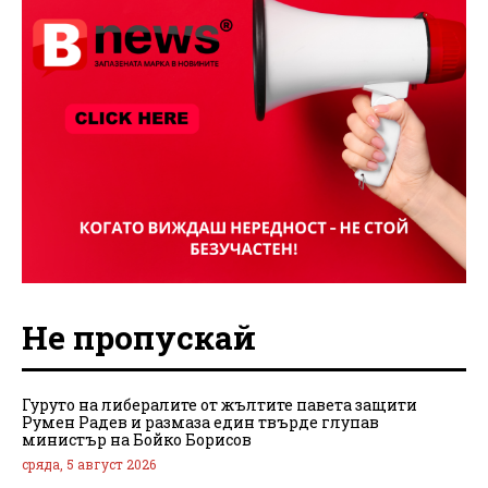
Не пропускай
Гуруто на либералите от жълтите павета защити
Румен Радев и размаза един твърде глупав
министър на Бойко Борисов
сряда, 5 август 2026