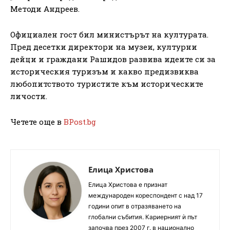
Методи Андреев.
Официален гост бил министърът на културата.
Пред десетки директори на музеи, културни
дейци и граждани Рашидов развива идеите си за
историческия туризъм и какво предизвиква
любопитството туристите към историческите
личости.
Четете още в
BPost.bg
Елица Христова
Елица Христова е признат
международен кореспондент с над 17
години опит в отразяването на
глобални събития. Кариерният ѝ път
започва през 2007 г. в национално