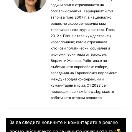
години опит в отразяването на
глобални събития. Кариерният ѝ път
започва през 2007 г. в национално
радио, но скоро се насочва към
телевизионната журналистика. През
2012 г. Елица става чуждестранен
кореспондент, като е отразявала
ключови политически, социални и
икономически теми от Брюксел,
Берлин и Женева. Работила е по
събития като европейски избори,
заседания на Европейския парламент,
международни конференции и
хуманитарни мисии. От 2023 се
присъединява към bnews.bg, където
работи като старши редактор.
За да следите новините и коментарите в реално
време, абонирайте се за нашите канали ето тук