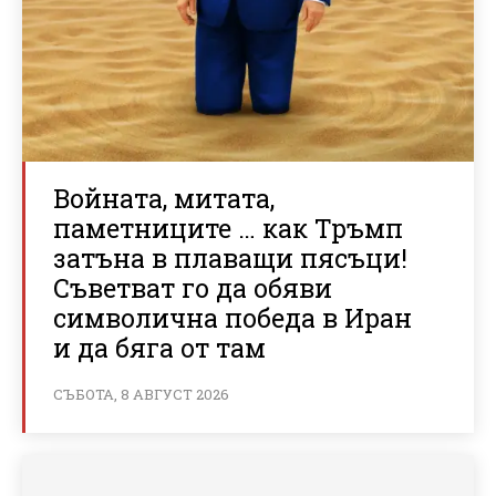
Войната, митата,
паметниците … как Тръмп
затъна в плаващи пясъци!
Съветват го да обяви
символична победа в Иран
и да бяга от там
СЪБОТА, 8 АВГУСТ 2026