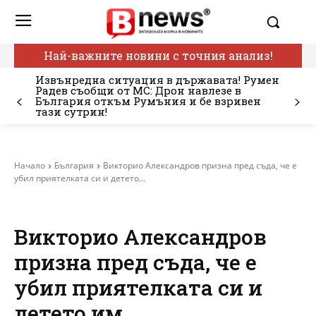
Най-важните новини с точния анализ!
Извънредна ситуация в държавата! Румен
Радев съобщи от МС: Дрон навлезе в
България откъм Румъния и бе взривен
тази сутрин!
Начало
България
Викторио Александров призна пред съда, че е
убил приятелката си и детето...
Викторио Александров
призна пред съда, че е
убил приятелката си и
детето им