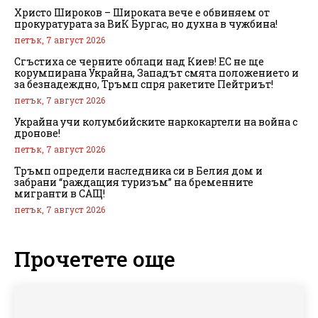
Христо Широков – Широката вече е обвиняем от
прокуратурата за ВиК Бургас, но духна в чужбина!
петък, 7 август 2026
Сгъстиха се черните облаци над Киев! ЕС не ще
корумпирана Украйна, Западът смята положението и
за безнадеждно, Тръмп спря ракетите Пейтриът!
петък, 7 август 2026
Украйна учи колумбийските наркокартели на война с
дронове!
петък, 7 август 2026
Тръмп определи наследника си в Белия дом и
забрани “раждащия туризъм” на бременните
мигранти в САЩ!
петък, 7 август 2026
Прочетете още