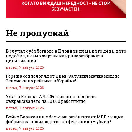
Не пропускай
В случая с убийството в Пловдив няма нито деца, нито
педофил, а само жертви на криворазбраната
цивилизация
петък, 7 август 2026
Гореща социология от Киев: Залужни мачка мощно
Зеленски по рейтинг в Украйна!
петък, 7 август 2026
Ужас в Европа! WSJ: Фолксваген подготвя
съкращаването на 50 000 работници!
петък, 7 август 2026
Бойко Борисов ли е босът на разбитата от МВР мощна
фабрика за производство на фентанила – убиец?
петък, 7 август 2026