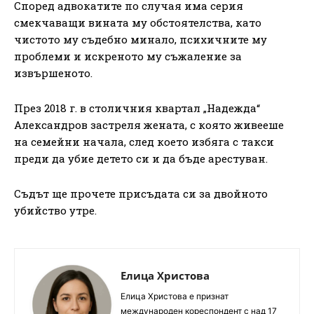
Според адвокатите по случая има серия
смекчаващи вината му обстоятелства, като
чистото му съдебно минало, психичните му
проблеми и искреното му съжаление за
извършеното.
През 2018 г. в столичния квартал „Надежда“
Александров застреля жената, с която живееше
на семейни начала, след което избяга с такси
преди да убие детето си и да бъде арестуван.
Съдът ще прочете присъдата си за двойното
убийство утре.
Елица Христова
Елица Христова е признат
международен кореспондент с над 17