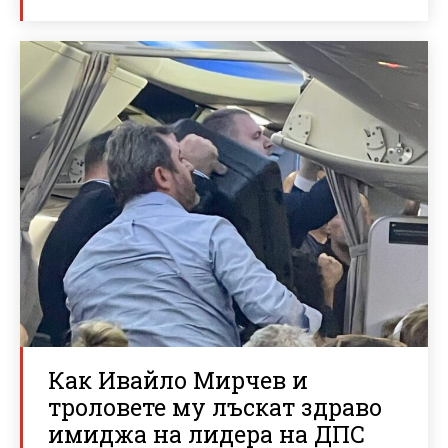
Как Ивайло Мирчев и
троловете му лъскат здраво
имиджа на лидера на ДПС