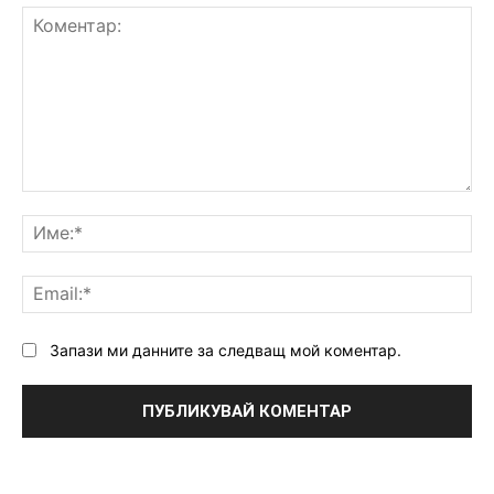
Коментар:
Им
Ema
Запази ми данните за следващ мой коментар.