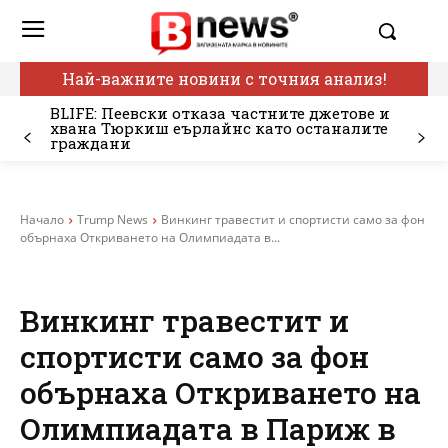
Най-важните новини с точния анализ!
BLIFE: Пеевски отказа частните джетове и
хвана Тюркиш еърлайнс като останалите
граждани
Начало
Trump News
Винкинг травестит и спортисти само за фон
обърнаха Откриването на Олимпиадата в...
Винкинг травестит и
спортисти само за фон
обърнаха Откриването на
Олимпиадата в Париж в