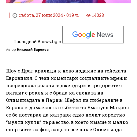
събота, 27 юли 2024 - 0:19 ч.
14028
Последвай Bnews.bg в
Автор
Николай Бареков
Шоу с Драг кралици и ново издание на гейската
Евровизия. С тези коментари социалните мрежи
посрещнаха розовите джендъри и цицорестия
вигинг с рокля и с брада на сцената на
Олимпиадата в Париж. Шефът на либералите в
Европа и домакин на събитието Емануел Макрон
се бе постарал да направи едно полит коректно
“мулти култи” тържество, в което имаше и малко
спортисти за фон, защото все пак е Олимпиада.