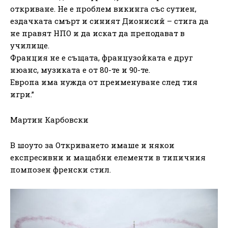
откриване. Не е проблем викинга със сутиен,
ездачката смърт и синият Дионисий – стига да
не правят НПО и да искат да преподават в
училище.
Франция не е същата, французойката е друг
нюанс, музиката е от 80-те и 90-те.
Европа има нужда от преименуване след тия
игри.”
Мартин Карбовски
В шоуто за Откриването имаше и някои
експресивни и мащабни елементи в типичния
помпозен френски стил.