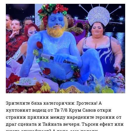
Зрителите бяха категорични: Гротеска! А
култовият водещ от Тв 7/8 Крум Савов откри
странни прилики между наредените героини от
драг сцената и Тайната вечеря. Търсен ефект или
чиста случайност? А дано, ама надали.