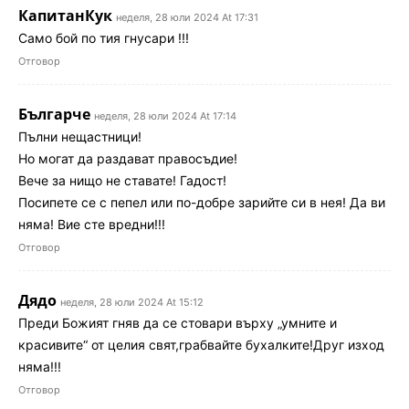
КапитанКук
неделя, 28 юли 2024 At 17:31
Само бой по тия гнусари !!!
Отговор
Българче
неделя, 28 юли 2024 At 17:14
Пълни нещастници!
Но могат да раздават правосъдие!
Вече за нищо не ставате! Гадост!
Посипете се с пепел или по-добре зарийте си в нея! Да ви
няма! Вие сте вредни!!!
Отговор
Дядо
неделя, 28 юли 2024 At 15:12
Преди Божият гняв да се стовари върху „умните и
красивите“ от целия свят,грабвайте бухалките!Друг изход
няма!!!
Отговор