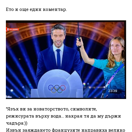
Ето и още един коментар.
“Язък ви за новаторството, символите,
режисурата върху вода… накрая тя да му държи
чадъра:))
Извън заяждането французите направиха велико