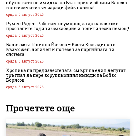
с бухалката по имиджа на България и обвини Банско
в антисемитизъм заради фейк новина!
сряда, 5 август 2026
Румен Радев: Работим неуморно, за да наваксаме
проспаните години безхаберие и политическа немощ!
сряда, 5 август 2026
Балотажът Илияна Йотова – Костя Костадинов е
възможен, логичен и полезен за партийната ни
система
сряда, 5 август 2026
Хроника на предизвестената смърт на един депутат,
тръгнал да пере корупционния имидж на Бойко
Борисов
сряда, 5 август 2026
Прочетете още