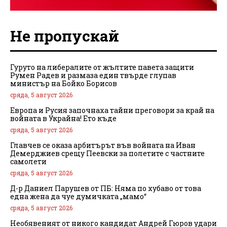
Не пропускай
Гуруто на либералите от жълтите павета защити
Румен Радев и размаза един твърде глупав
министър на Бойко Борисов
сряда, 5 август 2026
Европа и Русия започнаха тайни преговори за край на
войната в Украйна! Ето къде
сряда, 5 август 2026
Главчев се оказа арбитърът във войната на Иван
Демерджиев срещу Пеевски за полетите с частните
самолети
сряда, 5 август 2026
Д-р Даниел Парушев от ПБ: Няма по хубаво от това
една жена да чуе думичката „мамо“
сряда, 5 август 2026
Необявеният от никого кандидат Андрей Гюров удари