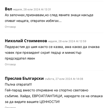
Вел
неделя, 28 юли 2024 At 13:31
Аз започнах,признавам,но след явните знаци накъде
отиват нещата, отвратен избягах…
Отговор
Николай Стоименов
неделя, 28 юли 2024 At 12:59
Педерастия до шия както се казва, ама какво да очаква
човек при президент скрит педър и министър
председател явен
Отговор
Преслав Български
събота, 27 юли 2024 At 14:08
Пълна отврата!!!
Гей-парад вместо откриване на спортно световно
събитие. Хайде, ЕВРОАТЛАНТИЦИ, наредете се на опашка
за да видите вашите ЦЕННОСТИ!
Отговор