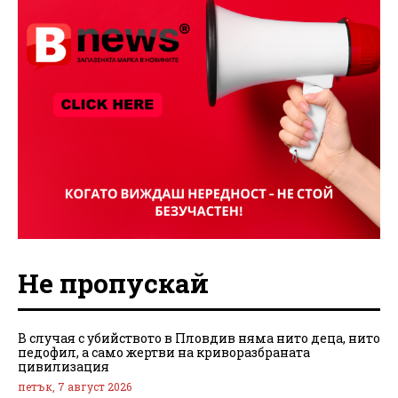
Не пропускай
В случая с убийството в Пловдив няма нито деца, нито
педофил, а само жертви на криворазбраната
цивилизация
петък, 7 август 2026