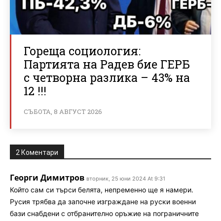
Гореща социология:
Партията на Радев бие ГЕРБ
с четворна разлика – 43% на
12 !!!
СЪБОТА, 8 АВГУСТ 2026
2 Коментари
Георги Димитров
вторник, 25 юни 2024 At 9:31
Който сам си търси белята, непременно ще я намери.
Русия трябва да започне изграждане на руски военни
бази снабдени с отбранително оръжие на пограничните