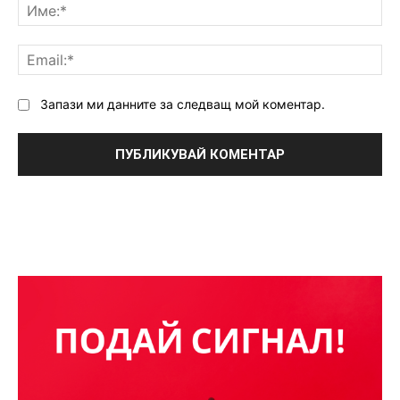
Им
Ema
Запази ми данните за следващ мой коментар.