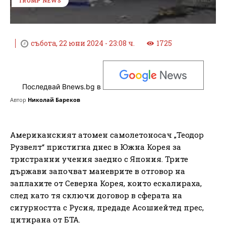
TRUMP NEWS
събота, 22 юни 2024 - 23:08 ч.
1725
Последвай Bnews.bg в
Автор
Николай Бареков
Американският атомен самолетоносач „Теодор
Рузвелт“ пристигна днес в Южна Корея за
тристранни учения заедно с Япония. Трите
държави започват маневрите в отговор на
заплахите от Северна Корея, които ескалираха,
след като тя сключи договор в сферата на
сигурността с Русия, предаде Асошиейтед прес,
цитирана от БТА.