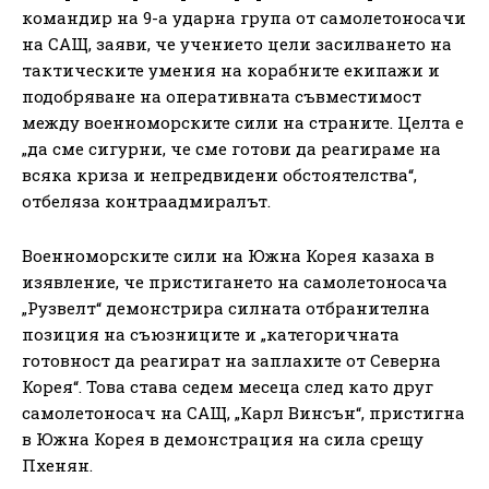
командир на 9-а ударна група от самолетоносачи
на САЩ, заяви, че учението цели засилването на
тактическите умения на корабните екипажи и
подобряване на оперативната съвместимост
между военноморските сили на страните. Целта е
„да сме сигурни, че сме готови да реагираме на
всяка криза и непредвидени обстоятелства“,
отбеляза контраадмиралът.
Военноморските сили на Южна Корея казаха в
изявление, че пристигането на самолетоносача
„Рузвелт“ демонстрира силната отбранителна
позиция на съюзниците и „категоричната
готовност да реагират на заплахите от Северна
Корея“. Това става седем месеца след като друг
самолетоносач на САЩ, „Карл Винсън“, пристигна
в Южна Корея в демонстрация на сила срещу
Пхенян.