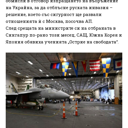
обмисли в отговор изпращането на въоръжение
на Украйна, за да отблъсне руската инвазия –
решение, което със сигурност ще развали
отношенията ѝ с Москва, посочва АП.
След срещата на министрите си на отбраната в
Сингапур по-рано този месец, САЩ, Южна Корея и
Япония обявиха ученията „Острие на свободата“.