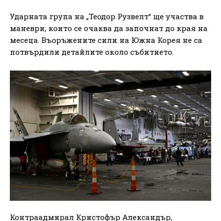
Ударната група на „Теодор Рузвелт“ ще участва в
маневри, които се очаква да започнат до края на
месеца. Въоръжените сили на Южна Корея не са
потвърдили детайлите около събитието.
Контраадмирал Кристофър Александър,