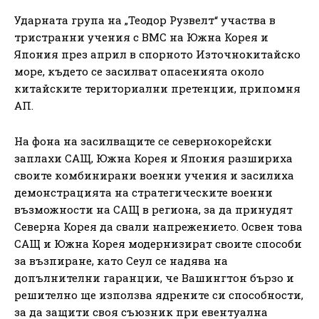
Ударната група на „Теодор Рузвелт“ участва в
тристранни учения с ВМС на Южна Корея и
Япония през април в спорното Източнокитайско
море, където се засилват опасенията около
китайските териториални претенции, припомня
АП.
На фона на засилващите се севернокорейски
заплахи САЩ, Южна Корея и Япония разшириха
своите комбинирани военни учения и засилиха
демонстрацията на стратегическите военни
възможности на САЩ в региона, за да принудят
Северна Корея да свали напрежението. Освен това
САЩ и Южна Корея модернизират своите способи
за възпиране, като Сеул се надява на
допълнителни гаранции, че Вашингтон бързо и
решително ще използва ядрените си способности,
за да защити своя съюзник при евентуална