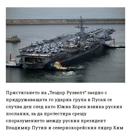
Пристигането на „Теодор Рузвелт“ заедно с
придружаващата го ударна група в Пусан се
случва ден след като Южна Корея извика руския
посланик, за да протестира срещу
споразумението между руския президент
Владимир Путин и севернокорейския лидер Ким