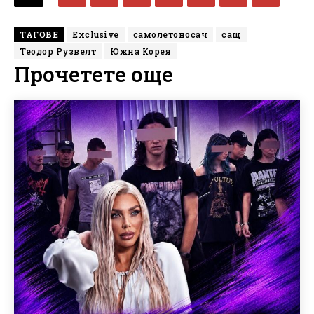
ТАГОВЕ
Exclusive
самолетоносач
сащ
Теодор Рузвелт
Южна Корея
Прочетете още