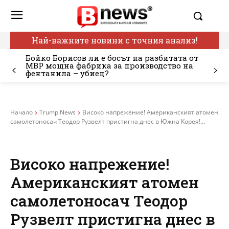
Най-важните новини с точния анализ!
Бойко Борисов ли е босът на разбитата от
МВР мощна фабрика за производство на
фентанила – убиец?
Начало
Trump News
Високо напрежение! Американският атомен
самолетоносач Теодор Рузвелт пристигна днес в Южна Корея!...
Високо напрежение!
Американският атомен
самолетоносач Теодор
Рузвелт пристигна днес в