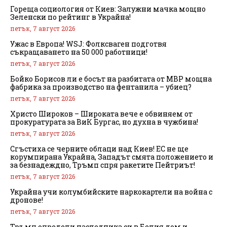
Гореща социология от Киев: Залужни мачка мощно
Зеленски по рейтинг в Украйна!
петък, 7 август 2026
Ужас в Европа! WSJ: Фолксваген подготвя
съкращаването на 50 000 работници!
петък, 7 август 2026
Бойко Борисов ли е босът на разбитата от МВР мощна
фабрика за производство на фентанила – убиец?
петък, 7 август 2026
Христо Широков – Широката вече е обвиняем от
прокуратурата за ВиК Бургас, но духна в чужбина!
петък, 7 август 2026
Сгъстиха се черните облаци над Киев! ЕС не ще
корумпирана Украйна, Западът смята положението и
за безнадеждно, Тръмп спря ракетите Пейтриът!
петък, 7 август 2026
Украйна учи колумбийските наркокартели на война с
дронове!
петък, 7 август 2026
Тръмп определи наследника си в Белия дом и