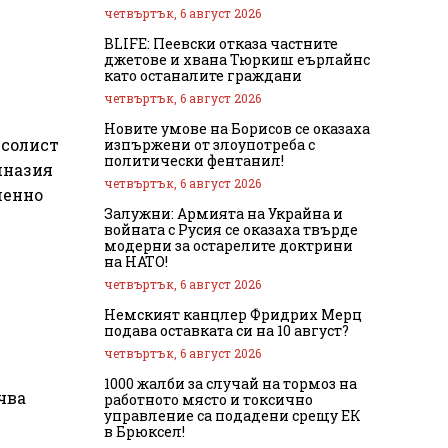
четвъртък, 6 август 2026
BLIFE: Пеевски отказа частните
джетове и хвана Тюркиш еърлайнс
като останалите граждани
четвъртък, 6 август 2026
Новите умове на Борисов се оказаха
 солист
изпържени от злоупотреба с
политически фентанил!
мназия
четвъртък, 6 август 2026
менно
Залужни: Армията на Украйна и
войната с Русия се оказаха твърде
модерни за остарелите доктрини
на НАТО!
четвъртък, 6 август 2026
Немският канцлер Фридрих Мерц
подава оставката си на 10 август?
четвъртък, 6 август 2026
1000 жалби за случай на тормоз на
чва
работното място и токсично
управление са подадени срещу ЕК
в Брюксел!