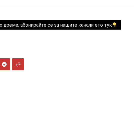
о време, абонирайте се за нашите канали ето тук