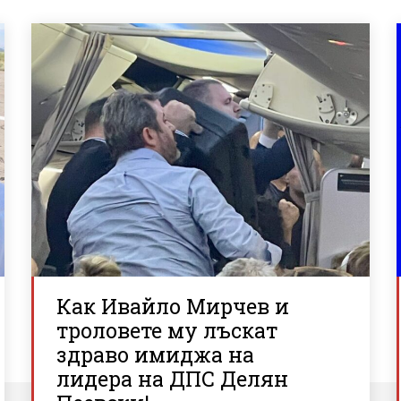
Как Ивайло Мирчев и
троловете му лъскат
здраво имиджа на
лидера на ДПС Делян