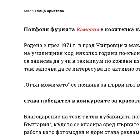
Автор
Елица Христова
Попфолк фурията
Камелия
е носителка н
Родена е през 1971 г. в град Чипровци и ма
на училищния хор, няколко години по-късн
се записва да учи в техникум по кожени и
там започва да се интересува по-активно от
„Огън момичето“ се появява за първи път в
става победител в конкурсите за красот
Благодарение на тези титли хубавицата по
България“, където се класира сред първит
работа като фотомодел и дори става рекла