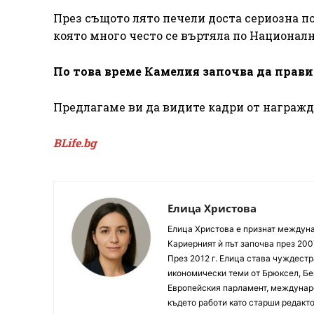
През същото лято печели доста сериозна п
която много често се въртяла по Националн
По това време Камелия започва да прави
Предлагаме ви да видите кадри от награжд
BLife.bg
Елица Христова
Елица Христова е признат междунар
Кариерният ѝ път започва през 200
През 2012 г. Елица става чуждестр
икономически теми от Брюксел, Бер
Европейския парламент, междунаро
където работи като старши редакто