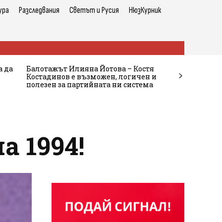
ура
Разследвания
Светът и Русия
НюзКурник
а да
Балотажът Илияна Йотова – Костя
Костадинов е възможен, логичен и
полезен за партийната ни система
 1994!