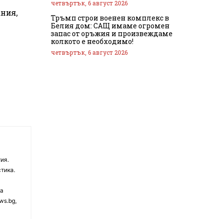
четвъртък, 6 август 2026
ния,
Тръмп строи военен комплекс в
Белия дом: САЩ имаме огромен
запас от оръжия и произвеждаме
колкото е необходимо!
четвъртък, 6 август 2026
ия.
тика.
на
ws.bg,