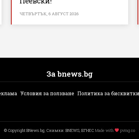
Пеевски!
ЧЕТВЪРТЪК, 6 АВГУСТ 2026
За bnews.bg
еклама
Условия за ползване
Политика за бисквитк
© Copyright BNews.bg, Снимки: BNEWS, БГНЕС
Мade with
pvmg.co