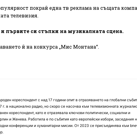
опулярност покрай една тв реклама на същата компа
ата телевизия.
 и първите си стъпки на музикалната сцена.
аването й на конкурса „Мис Монтана“.
оден кореспондент с над 17 години опит в отразяването на глобални събит
7 г. в национално радио, но скоро се насочва към телевизионната журналис
анен кореспондент, като е отразявала ключови политически, социални и
лин и Женева. Работила е по събития като европейски избори, заседания 
дни конференции и хуманитарни мисии. От 2023 се присъединява към bne
р.