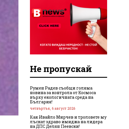
Не пропускай
Румен Радев съобщи голяма
новина за контрола от Космоса
върху екологичната среда на
България!
четвъртък, 6 август 2026
Как Ивайло Мирчев и троловете му
лъскат здраво имиджа на лидера
на ДПС Делян Пеевски!