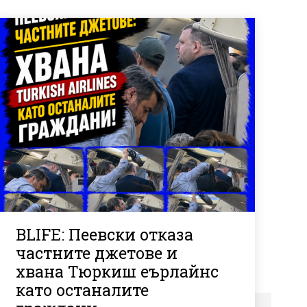
BLIFE: Пеевски отказа
частните джетове и
хвана Тюркиш еърлайнс
като останалите