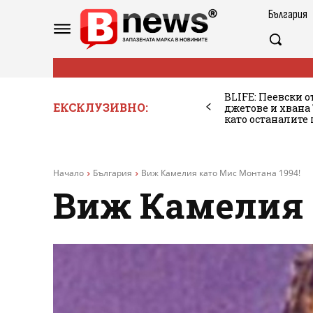
България
BLIFE: Пеевски о
ЕКСКЛУЗИВНО:
джетове и хван
като останалите
Начало
България
Виж Камелия като Мис Монтана 1994!
Виж Камелия 