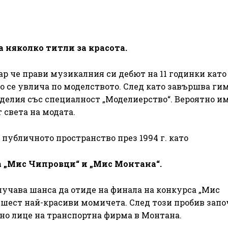
а няколко титли за красота.
кар че прави музикалния си дебют на 11 годинки като
о се увлича по моделството. След като завършва ги
зделия със специалност „Моделиерство“. Вероятно и
 света на модата.
 публичното пространство през 1994 г. като
а „Мис Чипровци“ и „Мис Монтана“.
лучава шанса да отиде на финала на конкурса „Мис
е шест най-красиви момичета. След този пробив запо
мно лице на транспортна фирма в Монтана.