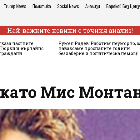
Trump News
Политика
Social News
Анализи
Бареков Без Ценз
Най-важните новини с точния анализ!
тказа частните
Румен Радев: Работим неуморно, з
а Тюркиш еърлайнс
наваксаме проспаните години
 граждани
безхаберие и политическа немощ!
като Мис Монтана