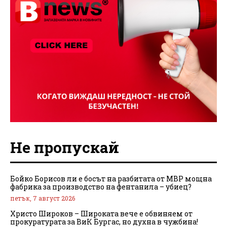
Не пропускай
Бойко Борисов ли е босът на разбитата от МВР мощна
фабрика за производство на фентанила – убиец?
петък, 7 август 2026
Христо Широков – Широката вече е обвиняем от
прокуратурата за ВиК Бургас, но духна в чужбина!