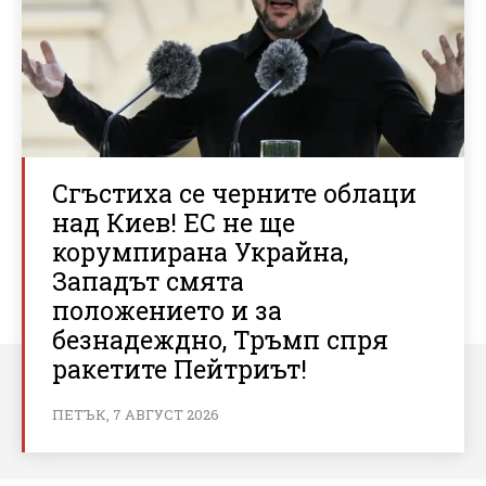
Сгъстиха се черните облаци
над Киев! ЕС не ще
корумпирана Украйна,
Западът смята
положението и за
безнадеждно, Тръмп спря
ракетите Пейтриът!
ПЕТЪК, 7 АВГУСТ 2026