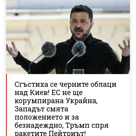
Сгъстиха се черните облаци
над Киев! ЕС не ще
корумпирана Украйна,
Западът смята
положението и за
безнадеждно, Тръмп спря
ракетите Пейтриът!