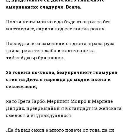
американско сладурче. Воала.
Почти невъзможно е да бъде възприета без
жартиерите, скрити под елегантна рокля.
Последните са заменени от дълга, права руса
грива, риза тип жабо и излъчване на
тийнейджър бунтовник.
25 години по-късно, безупречният гламурен
стил на Дита я нарежда до модни икони и
сексимволи,
като Грета Гарбо, Мерилин Монро и Марлене
Дитрих, превръщайки я в стандарт на женската
смелост и индивидуалност.
„Да бъдеш секси е много повече от това, да си