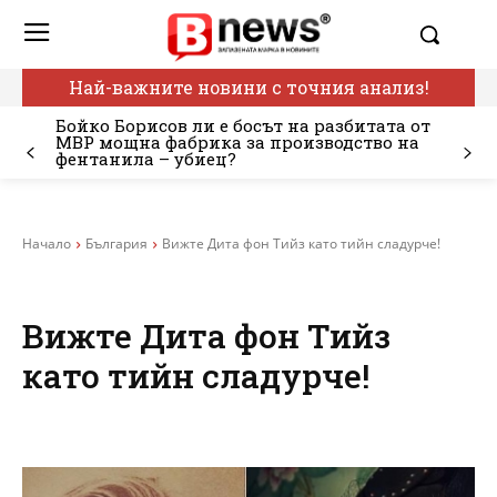
Най-важните новини с точния анализ!
Бойко Борисов ли е босът на разбитата от
МВР мощна фабрика за производство на
фентанила – убиец?
Начало
България
Вижте Дита фон Тийз като тийн сладурче!
Вижте Дита фон Тийз
като тийн сладурче!