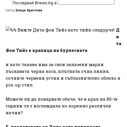
Последвай Bnews.bg в
Автор
Елица Христова
Д
и
та
Фон Тийз е кралица на бурлеската
и като такава има за свои запазени марки
лъскавата черна коса, плътната очна линия,
сочните червени устни и съблазнително облеко в
pin-up стил.
Можете ли да повярвате обаче, че в края на 80-те
години тя е изглеждала по коренно различен
начин?
Е, представете си Дита като типичното