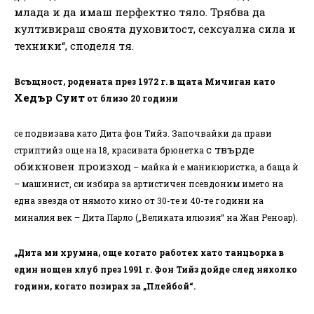
млада и да имаш перфектно тяло. Трябва да
култивираш своята духовитост, сексуална сила и
техники“, споделя тя.
Всъщност, родената през 1972 г. в щата Мичиган като
Хедър Суит
от близо 20 години
се подвизава като Дита фон Тийз. Започвайки да прави
с твърде
стриптийз още на 18, красивата брюнетка
обикновен произход
– майка ѝ е маникюристка, а баща ѝ
– машинист, си избира за артистичен псевдоним името на
една звезда от нямото кино от 30-те и 40-те години на
миналия век – Дита Парло („Великата илюзия“ на Жан Реноар).
„Дита ми хрумна, още когато работех като танцьорка в
един нощен клуб през 1991 г. Фон Тийз дойде след няколко
години, когато позирах за „Плейбой“.