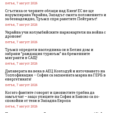
петък, 7 август 2026
Сгъстиха се черните облаци над Киев! ЕС не ще
корумпирана Украйна, Западът смята положението и
за безнадеждно, Тръмп спря ракетите Пейтриът!
петък, 7 август 2026
Украйна учи колумбийските наркокартели на война с
дронове!
петък, 7 август 2026
Тръмп определи наследника си в Белия дом и
забрани “раждащия туризъм” на бременните
мигранти в САЩ!
петък, 7 август 2026
Далаверата на века в АЕЦ Козлодуй и източването на
Топлофикация – София са запазената марка на ГЕРБ в
енергетиката!
петък, 7 август 2026
Когато фактите говорят и ционистите трябва да
замълчат – защо улиците на София и Банско са по-
спокойни от тези в Западна Европа
петък, 7 август 2026