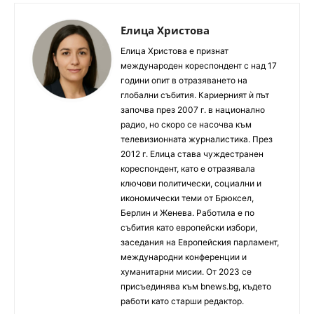
Елица Христова
Елица Христова е признат
международен кореспондент с над 17
години опит в отразяването на
глобални събития. Кариерният ѝ път
започва през 2007 г. в национално
радио, но скоро се насочва към
телевизионната журналистика. През
2012 г. Елица става чуждестранен
кореспондент, като е отразявала
ключови политически, социални и
икономически теми от Брюксел,
Берлин и Женева. Работила е по
събития като европейски избори,
заседания на Европейския парламент,
международни конференции и
хуманитарни мисии. От 2023 се
присъединява към bnews.bg, където
работи като старши редактор.