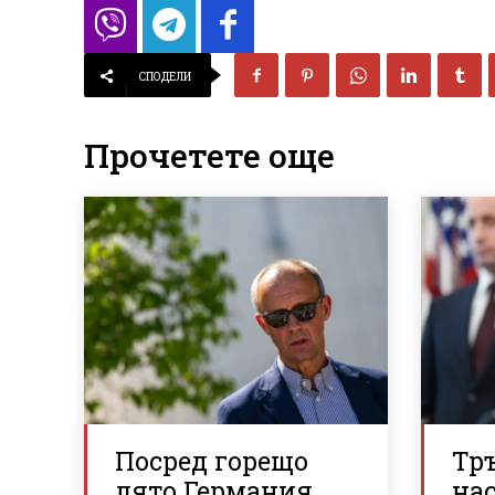
СПОДЕЛИ
Прочетете още
Посред горещо
Тр
лято Германия
нас