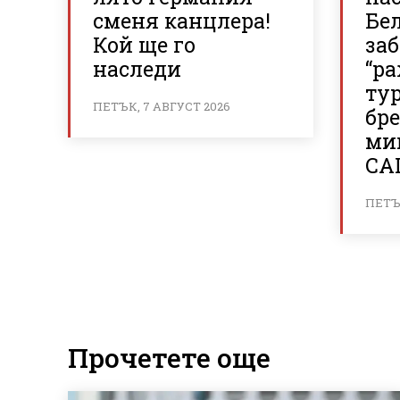
сменя канцлера!
Бе
Кой ще го
за
наследи
“р
ту
ПЕТЪК, 7 АВГУСТ 2026
бр
ми
СА
ПЕТЪК
Прочетете още