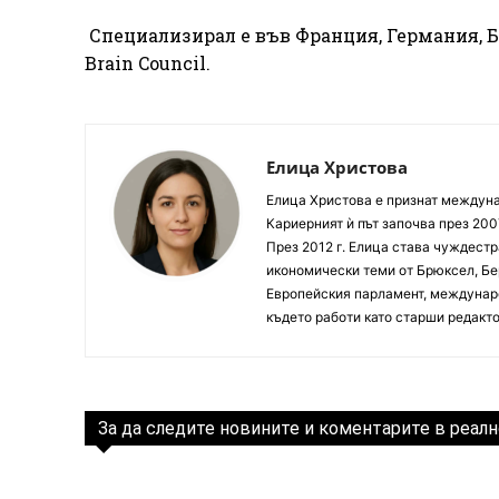
Специализирал е във Франция, Германия, Бе
Brain Council.
Елица Христова
Елица Христова е признат междунар
Кариерният ѝ път започва през 200
През 2012 г. Елица става чуждестр
икономически теми от Брюксел, Бер
Европейския парламент, междунаро
където работи като старши редакто
За да следите новините и коментарите в реалн