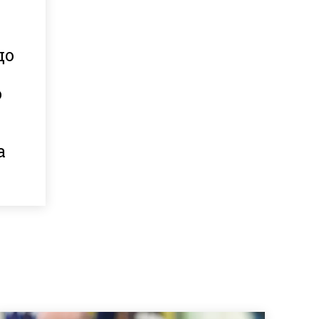
що
о
и
а