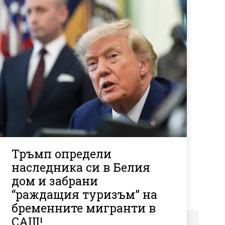
Тръмп определи
наследника си в Белия
дом и забрани
“раждащия туризъм” на
бременните мигранти в
САЩ!