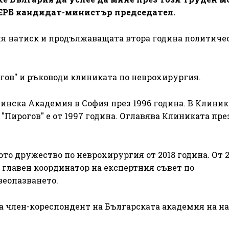
ГЕРБ кандидат-министър председател.
я натиск и продължаващата втора година политиче
огов" и ръководи клиниката по неврохирургия.
нска Академия в София през 1996 година. В Клиник
Пирогов" е от 1997 година. Оглавява Клиниката през
ото дружество по неврохирургия от 2018 година. От 2
– главен координатор на експертния съвет по
еопазването.
 за член-кореспондент на Българската академия на н