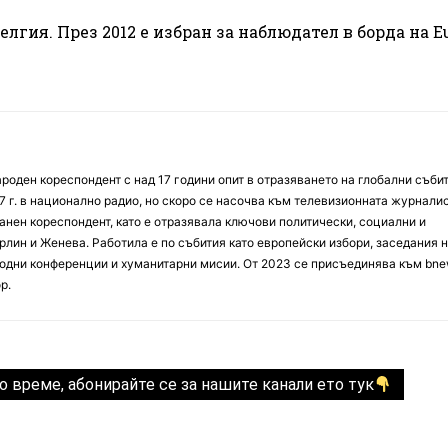
лгия. През 2012 е избран за наблюдател в борда на E
оден кореспондент с над 17 години опит в отразяването на глобални събит
7 г. в национално радио, но скоро се насочва към телевизионната журналис
анен кореспондент, като е отразявала ключови политически, социални и
лин и Женева. Работила е по събития като европейски избори, заседания 
дни конференции и хуманитарни мисии. От 2023 се присъединява към bne
р.
о време, абонирайте се за нашите канали ето тук