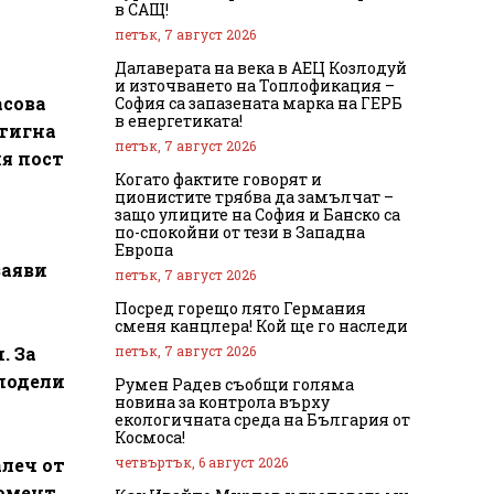
в САЩ!
петък, 7 август 2026
Далаверата на века в АЕЦ Козлодуй
и източването на Топлофикация –
асова
София са запазената марка на ГЕРБ
в енергетиката!
стигна
петък, 7 август 2026
я пост
Когато фактите говорят и
ционистите трябва да замълчат –
защо улиците на София и Банско са
по-спокойни от тези в Западна
Европа
заяви
петък, 7 август 2026
Посред горещо лято Германия
сменя канцлера! Кой ще го наследи
петък, 7 август 2026
. За
сподели
Румен Радев съобщи голяма
новина за контрола върху
екологичната среда на България от
Космоса!
четвъртък, 6 август 2026
алеч от
омент,