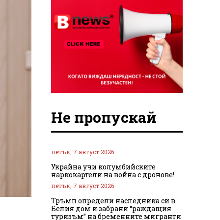
Не пропускай
петък, 7 август 2026
Украйна учи колумбийските
наркокартели на война с дронове!
петък, 7 август 2026
Тръмп определи наследника си в
Белия дом и забрани “раждащия
туризъм” на бременните мигранти