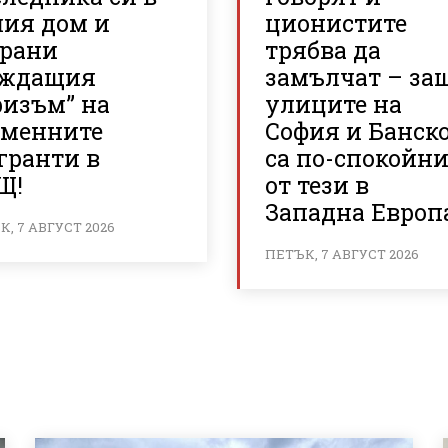
лия дом и
ционистите
брани
трябва да
аждащия
замълчат – за
ризъм” на
улиците на
еменните
София и Банск
гранти в
са по-спокойн
Щ!
от тези в
Западна Европ
, 7 АВГУСТ 2026
ПЕТЪК, 7 АВГУСТ 2026