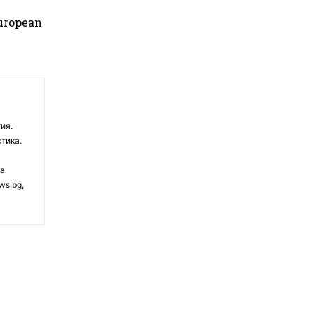
uropean
ия.
тика.
на
ws.bg,