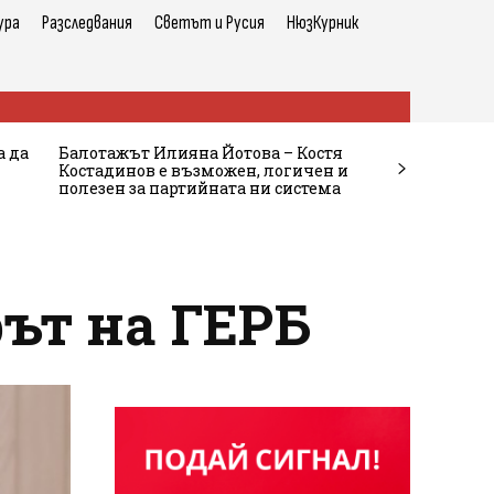
ура
Разследвания
Светът и Русия
НюзКурник
а да
Балотажът Илияна Йотова – Костя
Костадинов е възможен, логичен и
полезен за партийната ни система
ът на ГЕРБ