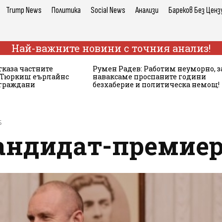
Trump News
Политика
Social News
Анализи
Бареков Без Ценз
Най-важните новини с точния анализ!
тказа частните
Румен Радев: Работим неуморно, з
а Тюркиш еърлайнс
наваксаме проспаните години
 граждани
безхаберие и политическа немощ!
Б
кандидат-премиер