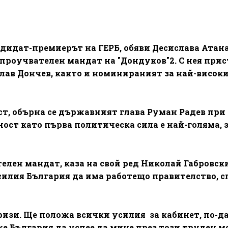
дидат-премиерът на ГЕРБ, обяви Десислава Атан
 проучвателен мандат на "Дондуков"2. С нея при
лав Дончев, както и номинираният за най-високи
ст, обърна се държавният глава Руман Радев при
ост като първа политическа сила е най-голяма, 
лен мандат, каза на свой ред Николай Габровски
усилия България да има работещо правителство, 
изи. Ще положа всички усилия за кабинет, по-д
е България да успее да мине през този труден м