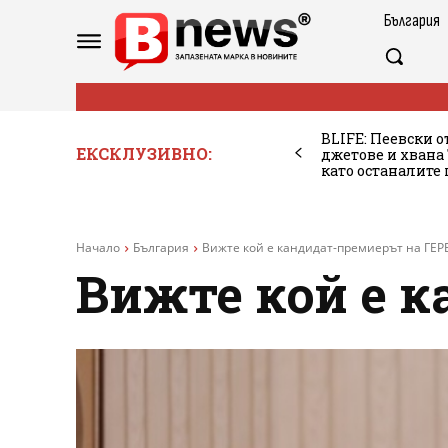
България
BLIFE: Пеевски о
ЕКСКЛУЗИВНО:
джетове и хван
като останалите
Начало
България
Вижте кой е кандидат-премиерът на ГЕР
Вижте кой е 