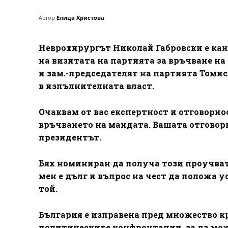
Автор
Елица Христова
Неврохирургът Николай Габровски е кан
на визитата на партията за връчване на
и зам.-председателят на партията Томис
в изпълнителната власт.
Очаквам от вас експертност и отговорно
връчването на мандата. Вашата отговорн
президентът.
Бях номиниран да получа този проучвате
мен е дълг и въпрос на чест да положа 
той.
България е изправена пред множество кр
политическите конфронтации, за да мож