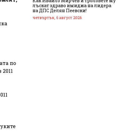
Как Ивайло Мирчев и троловете му
лъскат здраво имиджа на лидера
на ДПС Делян Пеевски!
четвъртък, 6 август 2026
ска
ата по
 2011
011
ауките