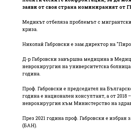
заяви от своя страна номинираният от 
Медикът отбеляза проблемът с мигрантски
криза.
Николай Габровски е зам.директор на "Пир
Д-р Габровски завършва медицина в Медици
неврохирургия на университетска болница "
година.
Проф. Габровски е председател на Българск
година е национален консултант, а от 2018 
неврохирургия към Министерство на здрав
През 2021 година проф. Габровски е избран
(БАН).