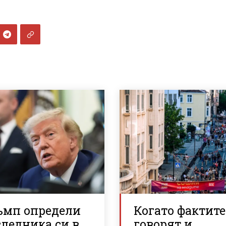
ъмп определи
Когато фактите
ледника си в
говорят и