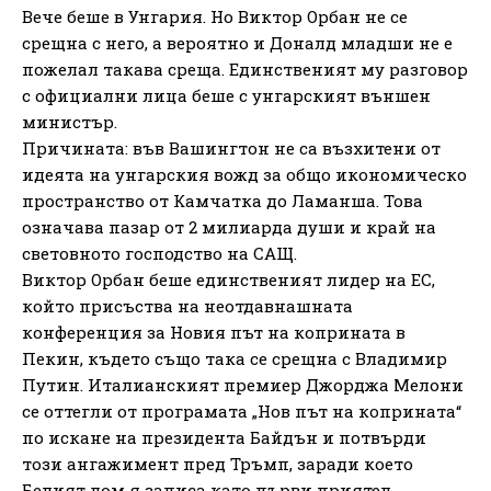
Вече беше в Унгария. Но Виктор Орбан не се
срещна с него, а вероятно и Доналд младши не е
пожелал такава среща. Единственият му разговор
с официални лица беше с унгарският външен
министър.
Причината: във Вашингтон не са възхитени от
идеята на унгарския вожд за общо икономическо
пространство от Камчатка до Ламанша. Това
означава пазар от 2 милиарда души и край на
световното господство на САЩ.
Виктор Орбан беше единственият лидер на ЕС,
който присъства на неотдавнашната
конференция за Новия път на коприната в
Пекин, където също така се срещна с Владимир
Путин. Италианският премиер Джорджа Мелони
се оттегли от програмата „Нов път на коприната“
по искане на президента Байдън и потвърди
този ангажимент пред Тръмп, заради което
Белият дом я записа като първи приятел.