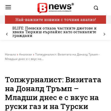
Най-важните новини с точния анализ!
BLIFE: Пеевски отказа частните джетове и
хвана Тюркиш еърлайнс като останалите
граждани
Начало
Анализи
Топжурналист: Визитата на Доналд Тръмп -
Младши днес е с вкус на...
Топжурналист: Визитата
на Доналд Тръмп –
Младши днес е с вкус на
руски газ и на Турски