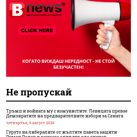
Не пропускай
Тръмп и войната му с комунистите: Левицата превзе
Демократите на предварителните избори за Сената
четвъртък, 6 август 2026
Гуруто на либералите от жълтите павета защити
Румен Радев и размаза един твърде глупав