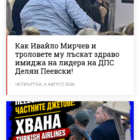
Как Ивайло Мирчев и
троловете му лъскат здраво
имиджа на лидера на ДПС
Делян Пеевски!
ЧЕТВЪРТЪК, 6 АВГУСТ 2026