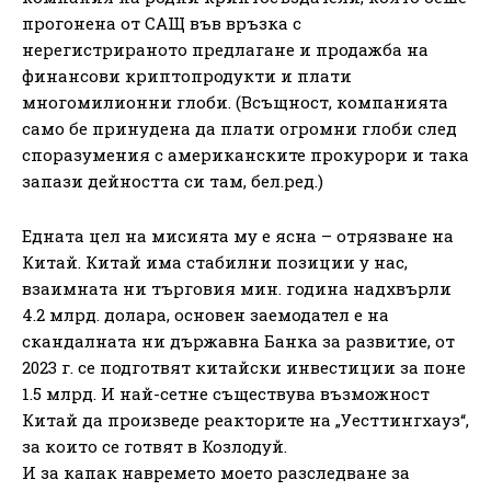
прогонена от САЩ във връзка с
нерегистрираното предлагане и продажба на
финансови криптопродукти и плати
многомилионни глоби. (Всъщност, компанията
само бе принудена да плати огромни глоби след
споразумения с американските прокурори и така
запази дейността си там, бел.ред.)
Едната цел на мисията му е ясна – отрязване на
Китай. Китай има стабилни позиции у нас,
взаимната ни търговия мин. година надхвърли
4.2 млрд. долара, основен заемодател е на
скандалната ни държавна Банка за развитие, от
2023 г. се подготвят китайски инвестиции за поне
1.5 млрд. И най-сетне съществува възможност
Китай да произведе реакторите на „Уесттингхауз“,
за които се готвят в Козлодуй.
И за капак навремето моето разследване за