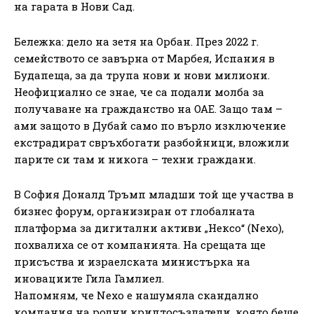
на гарата в Нови Сад.
Бележка: дело на зетя на Орбан. През 2022 г.
семейството се завърна от Марбея, Испания в
Будапеща, за да трупа нови и нови милиони.
Неофициално се знае, че са подали молба за
получаване на гражданство на ОАЕ. Защо там –
ами защото в Дубай само по върло изключение
екстрадират свръхбогати разбойници, вложили
парите си там и никога – техни граждани.
В София Доналд Тръмп младши той ще участва в
бизнес форум, организиран от глобалната
платформа за дигитални активи „Нексо“ (Nexo),
похвалиха се от компанията. На срещата ще
присъства и израелската министърка на
иновациите Гила Гамлиел.
Напомням, че Nexo e нашумяла скандално
компания на родни криптосъздатели, която беше