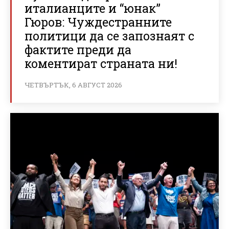
италианците и “юнак”
Гюров: Чуждестранните
политици да се запознаят с
фактите преди да
коментират страната ни!
ЧЕТВЪРТЪК, 6 АВГУСТ 2026