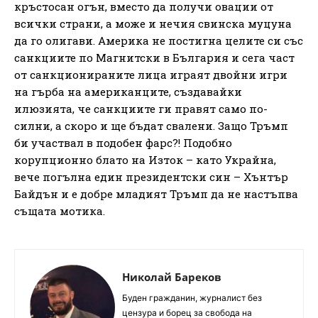
кръстосан огън, вместо да получи овации от
всички страни, а може и нечия свинска муцуна
да го олигави. Америка не постигна целите си със
санкциите по Магнитски в България и сега част
от санкционираните лица играят двойни игри
на гърба на американците, създавайки
илюзията, че санкциите ги правят само по-
силни, а скоро и ще бъдат свалени. Защо Тръмп
би участвал в подобен фарс?! Подобно
корупционно блато на Изток – като Украйна,
вече погълна един президентски син – Хънтър
Байдън и е добре младият Тръмп да не настъпва
същата мотика.
Николай Бареков
Буден гражданин, журналист без
цензура и борец за свобода на