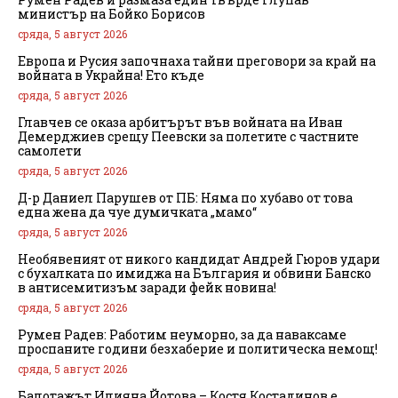
министър на Бойко Борисов
сряда, 5 август 2026
Европа и Русия започнаха тайни преговори за край на
войната в Украйна! Ето къде
сряда, 5 август 2026
Главчев се оказа арбитърът във войната на Иван
Демерджиев срещу Пеевски за полетите с частните
самолети
сряда, 5 август 2026
Д-р Даниел Парушев от ПБ: Няма по хубаво от това
една жена да чуе думичката „мамо“
сряда, 5 август 2026
Необявеният от никого кандидат Андрей Гюров удари
с бухалката по имиджа на България и обвини Банско
в антисемитизъм заради фейк новина!
сряда, 5 август 2026
Румен Радев: Работим неуморно, за да наваксаме
проспаните години безхаберие и политическа немощ!
сряда, 5 август 2026
Балотажът Илияна Йотова – Костя Костадинов е