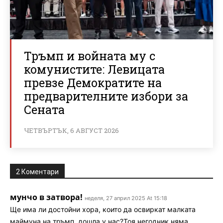
Тръмп и войната му с
комунистите: Левицата
превзе Демократите на
предварителните избори за
Сената
ЧЕТВЪРТЪК, 6 АВГУСТ 2026
2 Коментари
мунчо в затвора!
неделя, 27 април 2025 At 15:18
Ще има ли достойни хора, които да освиркат малката
маймуна на тръмп, дошла у нас?Тоя негодник няма