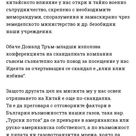
китайското влияние у нас откри и тайно военно
сътрудничество, скрепено с необходимите
меморандуми, споразумения и замаскирано чрез
земеделското министерство и др. безобидни
наши учреждения.
Обаче Доналд Тръм-младши използва
конференцията на скандалната компания
съвсем съзнателно като повод за посещение у нас.
Идеята за очертаващия се скандал е „клин клин
избива”.
Защото другата цел на мисията му у нас освен
отрязването на Китай е още по-скандална.
Тя е да преговаря с отговорните фактори в
България възможността нашия газов, така нар.
„Турски поток” да се превърне в американска или
руско-американска собственост, а по възможност
и цялата ни газовотранзитна мрежа, която да