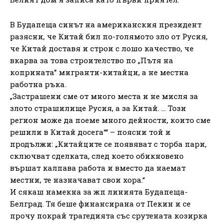
В Будапеща синът на американския президент
разясни, че Китай бил по-голямото зло от Русия,
че Китай доставя и строи с лошо качество, че
вкарва за това строителство по „Пътя на
коприната” мигранти-китайци, а не местна
работна ръка.
„Застрашени сме от много места и не мисля за
злото страшилище Русия, а за Китай. … Този
регион може да поеме много дейности, които сме
решили в Китай досега““ – поясни той и
продължи: „Китайците се появяват с торба пари,
сключват сделката, след което обикновено
вършат калпава работа и вместо да наемат
местни, те назначават свои хора.“
И сякаш намекна за жп линията Будапеща-
Белград. Тя беше финансирана от Пекин и се
прочу покрай трагедията със срутената козирка