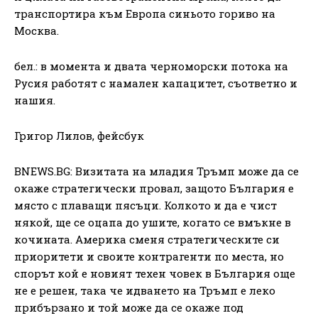
транспортира към Европа синьото гориво на
Москва.
бел.: в момента и двата черноморски потока на
Русия работят с намален капацитет, съответно и
нашия.
Григор Лилов, фейсбук
BNEWS.BG: Визитата на младия Тръмп може да се
окаже стратегически провал, защото България е
място с плаващи пясъци. Колкото и да е чист
някой, ще се оцапа до ушите, когато се вмъкне в
кочината. Америка сменя стратегическите си
приоритети и своите контрагенти по места, но
спорът кой е новият техен човек в България още
не е решен, така че идването на Тръмп е леко
прибързано и той може да се окаже под