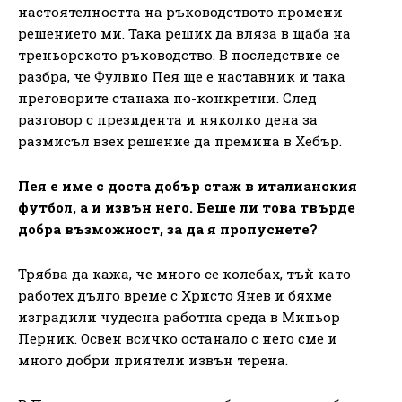
настоятелността на ръководството промени
решението ми. Така реших да вляза в щаба на
треньорското ръководство. В последствие се
разбра, че Фулвио Пея ще е наставник и така
преговорите станаха по-конкретни. След
разговор с президента и няколко дена за
размисъл взех решение да премина в Хебър.
Пея е име с доста добър стаж в италианския
футбол, а и извън него. Беше ли това твърде
добра възможност, за да я пропуснете?
Трябва да кажа, че много се колебах, тъй като
работех дълго време с Христо Янев и бяхме
изградили чудесна работна среда в Миньор
Перник. Освен всичко останало с него сме и
много добри приятели извън терена.