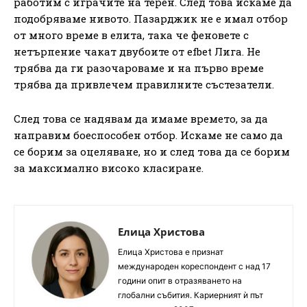
работим с играчите на терен. След това искаме да
подобряваме нивото. Пазарджик не е имал отбор
от много време в елита, така че феновете с
нетърпение чакат двубоите от efbet Лига. Не
трябва да ги разочароваме и на първо време
трябва да привлечем правилните състезатели.
След това се надявам да имаме времето, за да
направим боеспособен отбор. Искаме не само да
се борим за оцеляване, но и след това да се борим
за максимално високо класиране.
Елица Христова
Елица Христова е признат
международен кореспондент с над 17
години опит в отразяването на
глобални събития. Кариерният ѝ път