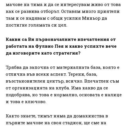
мачове на тима и да се интересувам живо от това
как се развива отборът. Оставям много приятели
там и се надявам с общи усилия Миньор да
постигне голямата си цел.
Какви са Ви първоначалните впечатления от
работата на Фулвио Пея и какво успяхте вече
да изговорите като стратегия?
Трябва да започна от материалната база, която е
отлична във всеки аспект. Терени, база,
възстановителен център, всичко. Впечатлен съм
от организацията на клуба. Има какво да се
подобрява, но това е нормално, основата е налице
и това е ключово.
Както знаете, тимът няма да домакинства в
първите мачове на своя стадион, ще сме на