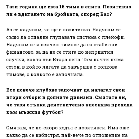
Тази година ще има 16 тима в елита. Позитивно
ли е вдигането на бройката, според Вас?
Аз се надявам, че ще е позитивно. Надявам се
също да отпадне глупавата система с плейофи.
Надявам се и всички тимове да са стабилни
финансово, за да не се стига до неприятни
случки, както във Втора лига. Там почти няма
сезон, в който лигата да завършва с толкова
тимове, с колкото е започнала.
Все повече клубове започват да налагат свои
втори отбори в долните дивизии. Смятате ли,
че тази стъпка действително улеснява прехода
към мъжкия футбол?
Смятам, че по-скоро ходът е позитивен. Има още
какво да се избистря, най-вече по отношение на