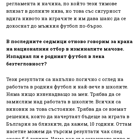
регламента и начинa, по който тези тимове
влизат в долните нива, но това със сигурност
вдига нивото на играчите и им дава шанс да се
докоснат до мъжкия футбол по-бързо.
В последните седмици отново говорим за краха
на националния отбор в изминалите мачове.
Изпаднал ли е родният футбол в лека
безтегловност?
Тези резултати са напълно логично с оглед на
работата в родния футбол и най-вече в школите.
Няма нищо изненадващо за мен. Трябва да се
замислим над работата в школите. Всички са
виновни за това състояние. Трябва да се вземат
решения, които да начертаят бъдеще за играта в
България за близките, да кажем, 10 години. Оттам
насетне можем да търсим резултати чак след
около 5-6 години. Няма как със сегашното ниво и