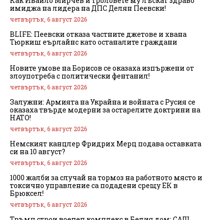
Как Ивайло Мирчев и троловете му лъскат здраво
имиджа на лидера на ДПС Делян Пеевски!
четвъртък, 6 август 2026
BLIFE: Пеевски отказа частните джетове и хвана
Тюркиш еърлайнс като останалите граждани
четвъртък, 6 август 2026
Новите умове на Борисов се оказаха изпържени от
злоупотреба с политически фентанил!
четвъртък, 6 август 2026
Залужни: Армията на Украйна и войната с Русия се
оказаха твърде модерни за остарелите доктрини на
НАТО!
четвъртък, 6 август 2026
Немският канцлер Фридрих Мерц подава оставката
си на 10 август?
четвъртък, 6 август 2026
1000 жалби за случай на тормоз на работното място и
токсично управление са подадени срещу ЕК в
Брюксел!
четвъртък, 6 август 2026
Тръмп строи военен комплекс в Белия дом: САЩ