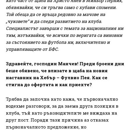
като част от щаба на Христо Янев в Миньор Перник,
обявявайки, че си тръгва само с хубави спомени.
Той обеща да се връща редовно за мачове на
„чуковете“ и да следи развитието на клуба.
Специалистът завърши с темата за националния ни
тим, изтъквайки, че всички по веригата са виновни
за състоянието на футбола ни, включително и
управляващите от БФС.
Здравейте, господин Манчев! Преди броени дни
беше обявено, че влизате в щаба на новия
наставник на Хебър – Фулвио Пея. Как се
стигна до офертата и как приехте?
Трябва да започна като кажа, че първоначално
водехме разговори, за да заема друга позиция в
клуба, тъй като ръководителите ме виждаха на
друг пост. Поради тази причина аз отказах
първоначалното предложение, но