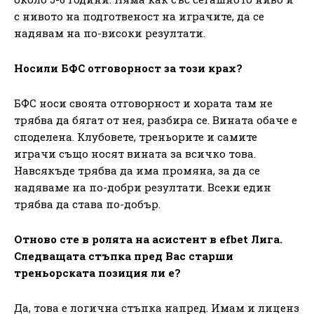
с нивото на подготвеност на играчите, да се
надявам на по-високи резултати.
Носили БФС отговорност за този крах?
БФС носи своята отговорност и хората там не
трябва да бягат от нея, разбира се. Вината обаче е
споделена. Клубовете, треньорите и самите
играчи също носят вината за всичко това.
Навсякъде трябва да има промяна, за да се
надяваме на по-добри резултати. Всеки един
трябва да става по-добър.
Отново сте в ролята на асистент в
efbet
Лига.
Следващата стъпка пред Вас старши
треньорската позиция ли е?
Да, това е логична стъпка напред. Имам и лиценз