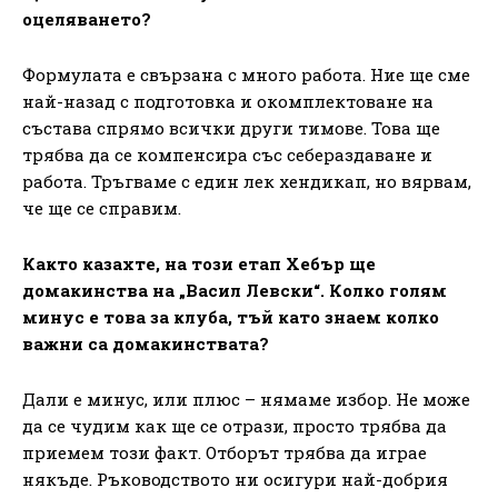
оцеляването?
Формулата е свързана с много работа. Ние ще сме
най-назад с подготовка и окомплектоване на
състава спрямо всички други тимове. Това ще
трябва да се компенсира със себераздаване и
работа. Тръгваме с един лек хендикап, но вярвам,
че ще се справим.
Както казахте, на този етап Хебър ще
домакинства на „Васил Левски“. Колко голям
минус е това за клуба, тъй като знаем колко
важни са домакинствата?
Дали е минус, или плюс – нямаме избор. Не може
да се чудим как ще се отрази, просто трябва да
приемем този факт. Отборът трябва да играе
някъде. Ръководството ни осигури най-добрия