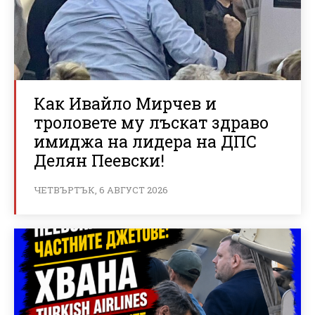
Как Ивайло Мирчев и
троловете му лъскат здраво
имиджа на лидера на ДПС
Делян Пеевски!
ЧЕТВЪРТЪК, 6 АВГУСТ 2026