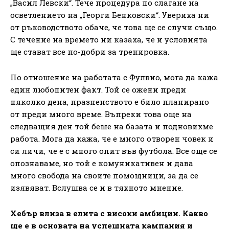
„Васил Левски“. Тече процедура по слагане на
осветлението на „Георги Бенковски“. Увериха ни
от ръководството обаче, че това ще се случи също.
С течение на времето ни казаха, че и условията
ще стават все по-добри за тренировка.
По отношение на работата с Фулвио, мога да кажа
един любопитен факт. Той се ожени преди
няколко дена, празненството е било планирано
от преди много време. Въпреки това още на
следващия ден той беше на базата и подновихме
работа. Мога да кажа, че е много отворен човек и
си личи, че е с много опит във футбола. Все още се
опознаваме, но той е комуникативен и дава
много свобода на своите помощници, за да се
изявяват. Вслушва се и в тяхното мнение.
Хебър влиза в елита с високи амбиции. Какво
ще е в основата на успешната кампания и