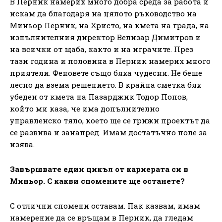
В Перник намерих много добра среда за работа и
искам да благодаря на цялото ръководство на
Миньор Перник, на Христо, на кмета на града, на
изпълнителния директор Велизар Димитров и
на всички от щаба, както и на играчите. През
тази година и половина в Перник намерих много
приятели. Феновете също бяха чудесни. Не беше
лесно да взема решението. В крайна сметка бях
убеден от кмета на Пазарджик Тодор Попов,
който ми каза, че има допълнително
управленско тяло, което ще се грижи проектът да
се развива и занапред. Имам достатъчно поле за
изява.
Завършвате един цикъл от кариерата си в
Миньор. С какви спомените ще останете?
С отлични спомени оставам. Пак казвам, имам
намерение да се връщам в Перник, да гледам