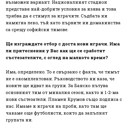
възможен вариант. Националният стадион
представя най-добрите условия за изява и това
трябва да е стимул за играчите. Съдбата ни
намигна леко, тъй като първите ни домакинства
са срещу софийски тимове.
Ще изграждате отбор с доста нови играчи. Има
ли притеснения у Вас как ще се сработят
състезателите, с оглед на малкото време?
Има, определено. То е свързано с факта, че тимът
не е окомплектован. Ръководството ни каза, че
новите ще идват на групи. За Банско пътува
основният тим от миналия сезон, както и 1-2-ма
нови състезатели. Пламен Крумов също подписа с
нас. Имаме и играчи на проби, като там ще
чакаме още футболисти, които да запълнят
групата ни.