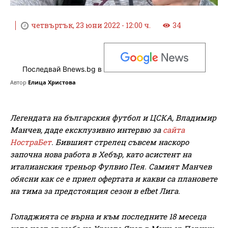
четвъртък, 23 юни 2022 - 12:00 ч.
34
Последвай Bnews.bg в
Автор
Елица Христова
Легендата на българския футбол и ЦСКА, Владимир
Манчев, даде ексклузивно интервю за
сайта
НостраБет
. Бившият стрелец съвсем наскоро
започна нова работа в Хебър, като асистент на
италианския треньор Фулвио Пея. Самият Манчев
обясни как се е приел офертата и какви са плановете
на тима за предстоящия сезон в
efbet
Лига.
Голаджията се върна и към последните 18 месеца