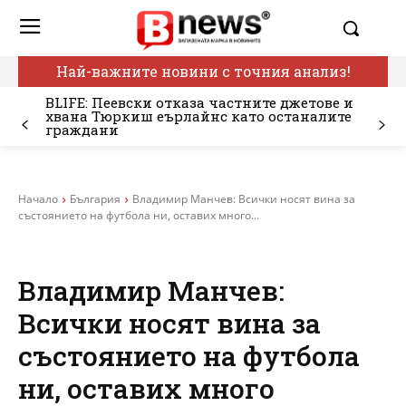
Най-важните новини с точния анализ!
BLIFE: Пеевски отказа частните джетове и
хвана Тюркиш еърлайнс като останалите
граждани
Начало
България
Владимир Манчев: Всички носят вина за
състоянието на футбола ни, оставих много...
Владимир Манчев:
Всички носят вина за
състоянието на футбола
ни, оставих много