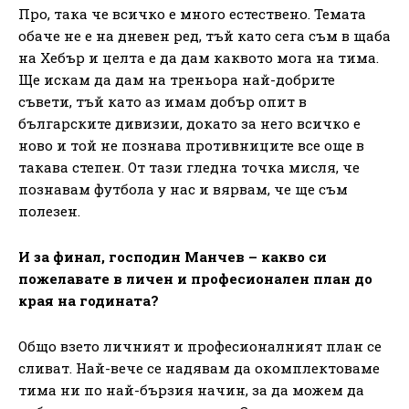
Про, така че всичко е много естествено. Темата
обаче не е на дневен ред, тъй като сега съм в щаба
на Хебър и целта е да дам каквото мога на тима.
Ще искам да дам на треньора най-добрите
съвети, тъй като аз имам добър опит в
българските дивизии, докато за него всичко е
ново и той не познава противниците все още в
такава степен. От тази гледна точка мисля, че
познавам футбола у нас и вярвам, че ще съм
полезен.
И за финал, господин Манчев – какво си
пожелавате в личен и професионален план до
края на годината?
Общо взето личният и професионалният план се
сливат. Най-вече се надявам да окомплектоваме
тима ни по най-бързия начин, за да можем да