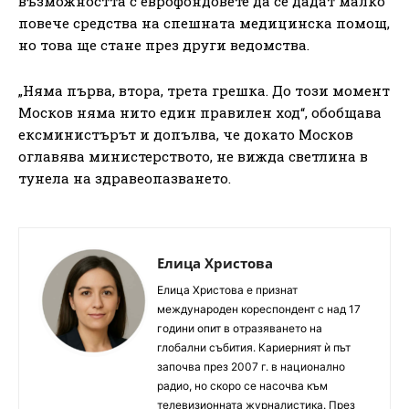
възможността с еврофондовете да се дадат малко
повече средства на спешната медицинска помощ,
но това ще стане през други ведомства.
„Няма първа, втора, трета грешка. До този момент
Москов няма нито един правилен ход“, обобщава
ексминистърът и допълва, че докато Москов
оглавява министерството, не вижда светлина в
тунела на здравеопазването.
Елица Христова
Елица Христова е признат
международен кореспондент с над 17
години опит в отразяването на
глобални събития. Кариерният ѝ път
започва през 2007 г. в национално
радио, но скоро се насочва към
телевизионната журналистика. През