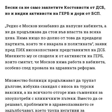
Бесни са не само заклетите Костовисти от ДСБ,
но и видни активисти на ГЕРБ и дори от БСП.
„Редно е Москов незабавно да напусне кабинета, а
не да продължава да стои във властта на всяка
цена. Няма нищо по-долно от това да предадеш
партията, която те е вкарала в политиката“, заяви
пред ПИК високопоставен представнител на ДСБ.
Мнението му се споделя и от активисти на ГЕРБ,
които смятат, че Москов няма работа в кабинета,
особено след провала на здравната реформа.
Множество болници продължават да трупат
дългове, избухна скандал с вноса на турски
ваксини, а на всичкото отгоре има съмнения за
злоупотреби с клиничните пътеки. Вместо да се
решават, проблемите в здравеопазването се
задълбочават, което трупа негативи за