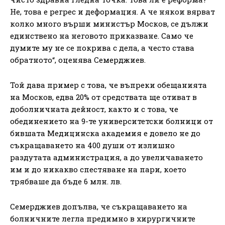
Не, това е регрес и деформация. А че някои вярват
колко много върши министър Москов, се дължи
единствено на неговото приказване. Само че
думите му не се покрива с дела, а често става
обратното“, оценява Семерджиев.
Той дава пример с това, че въпреки обещанията
на Москов, едва 20% от средствата ще отиват в
доболничната дейност, както и с това, че
обединението на 9-те университетски болници от
бившата Медицинска академия е довело не до
съкращаването на 400 души от излишно
раздутата администрация, а до увеличаването
им и до никакво спестяване на пари, което
трябваше да бъде 6 млн. лв.
Семерджиев допълва, че съкращаването на
болничните легла предимно в хирургичните