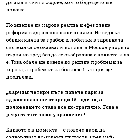
да има и скити ходове, които бъдещето ще
покаже.
По мнение на народа реална и ефективна
реформа в здравеопазването няма. Не веднъж
обвиненията за грабеж и лобизъм в здравната
система са се оказвали истина, а Москов упорито
върви напред без да се съобразява с каквото и да
е. Това обаче ще доведе до редица проблеми за
хората, а грабежът на болните българи ще
продължи.
„Харчим четири пъти повече пари за
здравеопазване отпреди 15 години, а
положението става все по-трагично. Това е
резултат от лошо управление!
Каквото е в момента – с повече пари да
сътворяваш по-големи глупости. Сред най-