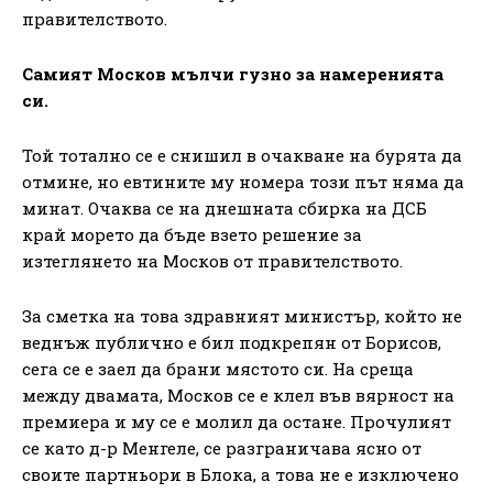
правителството.
Самият Москов мълчи гузно за намеренията
си.
Той тотално се е снишил в очакване на бурята да
отмине, но евтините му номера този път няма да
минат. Очаква се на днешната сбирка на ДСБ
край морето да бъде взето решение за
изтеглянето на Москов от правителството.
За сметка на това здравният министър, който не
веднъж публично е бил подкрепян от Борисов,
сега се е заел да брани мястото си. На среща
между двамата, Москов се е клел във вярност на
премиера и му се е молил да остане. Прочулият
се като д-р Менгеле, се разграничава ясно от
своите партньори в Блока, а това не е изключено