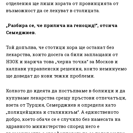
отделения ще лиши хората от провинцията от
възможност да се лекуват в столицата.
„Разбира се, че прилича на геноцид!“, отсича
Семеджиев.
Той допълва, че стотици хора ще останат без
лекарства, които досега са били заплащани от
НЗОК и нарича това „черна точка“ за Москов и
калпави управленски решения, които неминуемо
ще доведат до нови тежки проблеми.
Колкото до идеята да постъпваме в болници и да
купуваме лекарства срещу пръстови отпечатъци,
взета от Турция, Семерджиев я определя като
„полицейщина и сталинизъм“. А единственото
добро, което обаче се е случило без намесата на
здравното министерство според него е