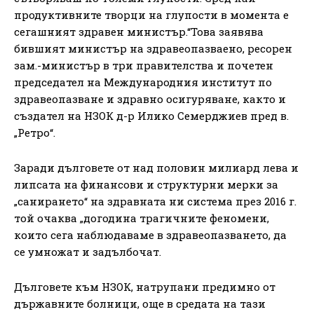
продуктивните творци на глупости в момента е
сегашният здравен министър.“Това заявява
бившият министър на здравеопазваено, ресорен
зам.-министър в три правителства и почетен
председател на Международния институт по
здравеопазване и здравно осигуряване, както и
създател на НЗОК д-р Илико Семерджиев пред в.
„Ретро“.
Заради дълговете от над половин милиард лева и
липсата на финансови и структурни мерки за
„санирането“ на здравната ни система през 2016 г.
той очаква „догодина трагичните феномени,
които сега наблюдаваме в здравеопазването, да
се умножат и задълбочат.
Дълговете към НЗОК, натрупани предимно от
държавните болници, още в средата на тази