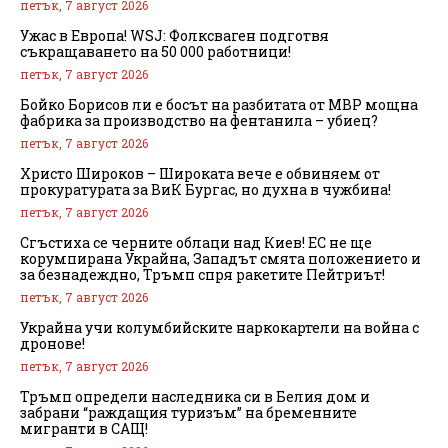
петък, 7 август 2026
Ужас в Европа! WSJ: Фолксваген подготвя
съкращаването на 50 000 работници!
петък, 7 август 2026
Бойко Борисов ли е босът на разбитата от МВР мощна
фабрика за производство на фентанила – убиец?
петък, 7 август 2026
Христо Широков – Широката вече е обвиняем от
прокуратурата за ВиК Бургас, но духна в чужбина!
петък, 7 август 2026
Сгъстиха се черните облаци над Киев! ЕС не ще
корумпирана Украйна, Западът смята положението и
за безнадеждно, Тръмп спря ракетите Пейтриът!
петък, 7 август 2026
Украйна учи колумбийските наркокартели на война с
дронове!
петък, 7 август 2026
Тръмп определи наследника си в Белия дом и
забрани “раждащия туризъм” на бременните
мигранти в САЩ!