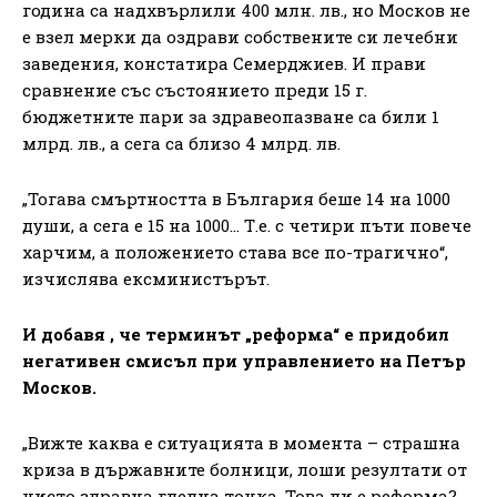
година са надхвърлили 400 млн. лв., но Москов не
е взел мерки да оздрави собствените си лечебни
заведения, констатира Семерджиев. И прави
сравнение със състоянието преди 15 г.
бюджетните пари за здравеопазване са били 1
млрд. лв., а сега са близо 4 млрд. лв.
„Тогава смъртността в България беше 14 на 1000
души, а сега е 15 на 1000… Т.е. с четири пъти повече
харчим, а положението става все по-трагично“,
изчислява ексминистърът.
И добавя , че терминът „реформа“ е придобил
негативен смисъл при управлението на Петър
Москов.
„Вижте каква е ситуацията в момента – страшна
криза в държавните болници, лоши резултати от
чисто здравна гледна точка. Това ли е реформа?