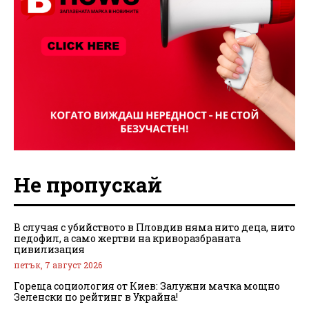
Не пропускай
В случая с убийството в Пловдив няма нито деца, нито
педофил, а само жертви на криворазбраната
цивилизация
петък, 7 август 2026
Гореща социология от Киев: Залужни мачка мощно
Зеленски по рейтинг в Украйна!