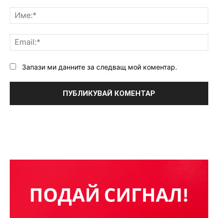
Коментар:
Им
Ema
Запази ми данните за следващ мой коментар.