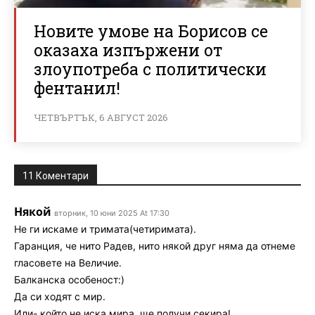
Новите умове на Борисов се
оказаха изпържени от
злоупотреба с политически
фентанил!
ЧЕТВЪРТЪК, 6 АВГУСТ 2026
11 Коментари
Някой
вторник, 10 юни 2025 At 17:30
Не ги искаме и тримата(четиримата).
Гаранция, че нито Радев, нито някой друг няма да отнеме
гласовете на Величие.
Балканска особеност:)
Да си ходят с мир.
Или- който не иска мира, ще получи секира!