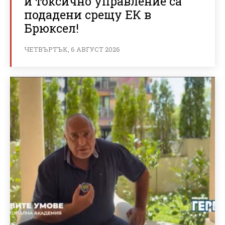
и токсично управление са
подадени срещу ЕК в
Брюксел!
ЧЕТВЪРТЪК, 6 АВГУСТ 2026