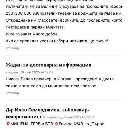
Истината е, че за Величие гласуваха на последните избори
250-300 000 избиратели- гневни за кражбата на гласа им.
Откраднаха им гласовете- всичките, до последните, които
ги гледате в парлямаментата.
И те го знаят много добре.
Ако се проведат честни избори-истината ще лъсне!
Отговор
Жаден за достоверна информация
вторник, 10 юни 2025 At 12:03
Никога Радев премиер, а Йотова – президент! А двете
свине могат само да мечтаят за тези постове.
Отговор
Д-р Илко Семерджиев, зъболекар-
импресионист
понеделник, 9 юни 2025 At 20:03
МИШЕНА: ГЕРБ и БТВ
Епизод №49 на „Първо