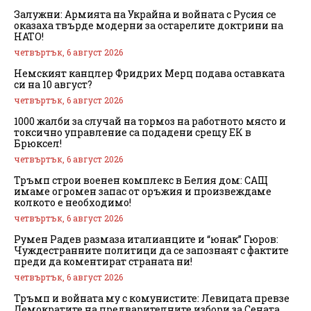
Залужни: Армията на Украйна и войната с Русия се
оказаха твърде модерни за остарелите доктрини на
НАТО!
четвъртък, 6 август 2026
Немският канцлер Фридрих Мерц подава оставката
си на 10 август?
четвъртък, 6 август 2026
1000 жалби за случай на тормоз на работното място и
токсично управление са подадени срещу ЕК в
Брюксел!
четвъртък, 6 август 2026
Тръмп строи военен комплекс в Белия дом: САЩ
имаме огромен запас от оръжия и произвеждаме
колкото е необходимо!
четвъртък, 6 август 2026
Румен Радев размаза италианците и “юнак” Гюров:
Чуждестранните политици да се запознаят с фактите
преди да коментират страната ни!
четвъртък, 6 август 2026
Тръмп и войната му с комунистите: Левицата превзе
Демократите на предварителните избори за Сената