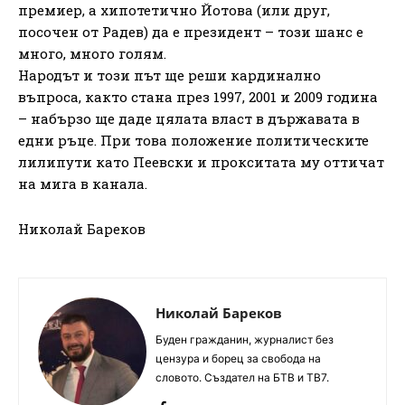
премиер, а хипотетично Йотова (или друг,
посочен от Радев) да е президент – този шанс е
много, много голям.
Народът и този път ще реши кардинално
въпроса, както стана през 1997, 2001 и 2009 година
– набързо ще даде цялата власт в държавата в
едни ръце. При това положение политическите
лилипути като Пеевски и прокситата му оттичат
на мига в канала.
Николай Бареков
Николай Бареков
Буден гражданин, журналист без
цензура и борец за свобода на
словото. Създател на БТВ и ТВ7.