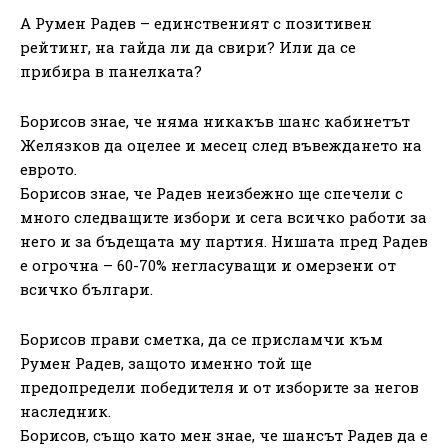
А Румен Радев – единственият с позитивен
рейтинг, на гайда ли да свири? Или да се
прибира в панелката?
Борисов знае, че няма никакъв шанс кабинетът
Желязков да оцелее и месец след въвеждането на
еврото.
Борисов знае, че Радев неизбежно ще спечели с
много следващите избори и сега всичко работи за
него и за бъдещата му партия. Нишата пред Радев
е огрочна – 60-70% негласуващи и омерзени от
всичко българи.
Борисов прави сметка, да се присламчи към
Румен Радев, защото именно той ще
предопредели победителя и от изборите за негов
наследник.
Борисов, също като мен знае, че шансът Радев да е