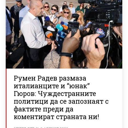
Румен Радев размаза
италианците и “юнак”
Гюров: Чуждестранните
политици да се запознаят с
фактите преди да
коментират страната ни!