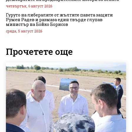
четвъртък, 6 август 2026
Гуруто на либералите от жълтите павета защити
Румен Радев и размаза един твърде глупав
министър на Бойко Борисов
сряда, 5 август 2026
Прочетете още