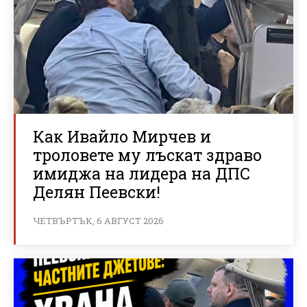
Как Ивайло Мирчев и
троловете му лъскат здраво
имиджа на лидера на ДПС
Делян Пеевски!
ЧЕТВЪРТЪК, 6 АВГУСТ 2026