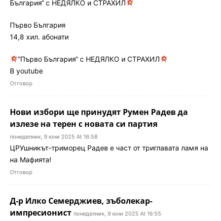
България“ с НЕДЯЛКО и СТРАХИЛ
Първо България
14,8 хил. абонати
“Първо България“ с НЕДЯЛКО и СТРАХИЛ
В youtube
Отговор
Нови избори ще принудят Румен Радев да
излезе на терен с новата си партия
понеделник, 9 юни 2025 At 16:58
ЦРУшникът-триморец Радев е част от триглавата ламя на
на Мафията!
Отговор
Д-р Илко Семерджиев, зъболекар-
импресионист
понеделник, 9 юни 2025 At 16:55