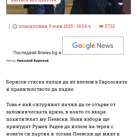
БАРЕКОВ БЕЗ ЦЕНЗУРА
понеделник, 9 юни 2025 - 10:24 ч.
5732
Последвай Bnews.bg в
Автор
Николай Бареков
Борисов стиска палци да не влезем в Еврозоната
и правителството да падне.
Това е най-сигурният начин да се отърве от
заложническата криза, в която го вкара
похитителят му Пеевски. Нови избори ще
принудят Румен Радев да излезе на терен с
новата си партия и тогава Пеевски ще мине в