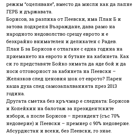
режим “оцеляване”, вместо да мисли как да лапне
ГЕРБ и държавата.
Борисов, за разлика от Пеевски, има План Б и
затова подкрепя Възраждане, дава рамо на
народното недоволство срещу еврото и е
безкрайно внимателен и деликатен с Радев.
План Б за Борисов е отлагане с една година на
приемането на еврото и бутане на кабинета. Как
си го представяте Бойко зимата да яде бой и да
носи отговорност за кабинета на Пеевски –
Желязков след ценовия шок от еврото? Парен
каша духа след самозапалванията през 2013
година.
Другата сметка без кръчмар е следната: Борисов
и Копейкин на балотаж за президентските
избори, а после Борисов – президент (със 70%
недоверие) и Пеевски – премиер с 90% недоверие.
Абсурдистан и всеки, без Пеевски, го знае.