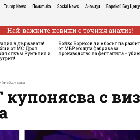
Trump News
Политика
Social News
Анализи
Бареков Без Ценз
Най-важните новини с точния анализ!
ация в държавата!
Бойко Борисов ли е босът на разби
бщи от МС: Дрон
от МВР мощна фабрика за
ария откъм Румъния и
производство на фентанила – убие
сутрин!
 тийнейджърка
 купонясва с ви
а