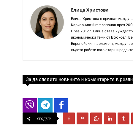
Елица Христова
Елица Христова е признат междунар
Кариерният ѝ път започва през 200
През 2012 г. Елица става чуждестр
икономически теми от Брюксел, Бер
Европейския парламент, междунаро
където работи като старши редакто
За да следите новините и коментарите в реалн
СПОДЕЛИ