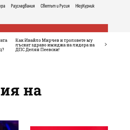
ура
Разследвания
Светът и Русия
НюзКурник
тата
Как Ивайло Мирчев и троловете му
лъскат здраво имиджа на лидера на
ц?
ДПС Делян Пеевски!
зия на