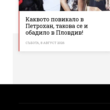
Каквото повикало в
Петрохан, такова се и
обадило в Пловдив!
СЪБОТА, 8 АВГУСТ 2026