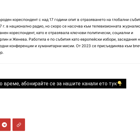
оден кореспондент с над 17 години опит в отразяването на глобални събит
7 г. в национално радио, но скоро се насочва към телевизионната журналис
анен кореспондент, като е отразявала ключови политически, социални и
лин и Женева. Работила е по събития като европейски избори, заседания 
дни конференции и хуманитарни мисии. От 2023 се присъединява към bne
р.
о време, абонирайте се за нашите канали ето тук