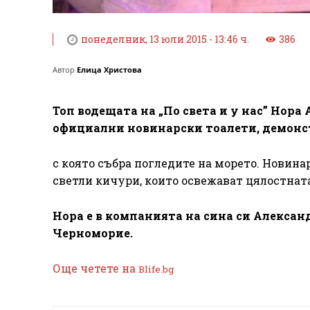
понеделник, 13 юли 2015 - 13:46 ч.
386
Автор
Елица Христова
Топ водещата на „По света и у нас” Нора
официални новинарски тоалети, демонс
с която събра погледите на морето. Новинар
светли кичури, които освежават цялостната
Нора е в компанията на сина си Алексан
Черноморие.
Още четете на
Blife.bg