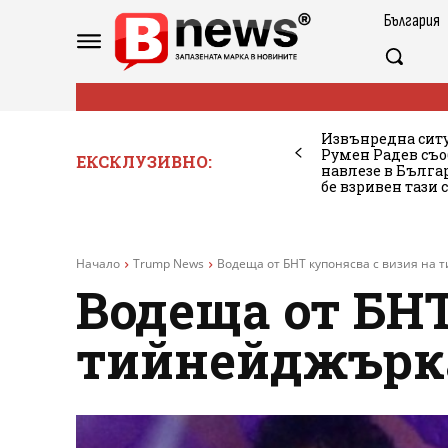
България
Извънредна ситу
Румен Радев съо
ЕКСКЛУЗИВНО:
навлезе в Бълг
бе взривен тази 
Начало
Trump News
Водеща от БНТ купонясва с визия на
Водеща от БНТ
тийнейджърк