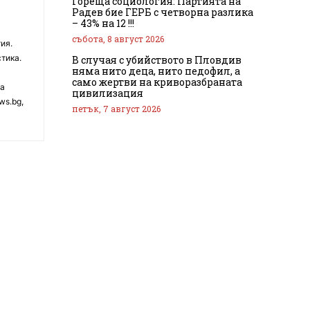
Гореща социология: Партията на
Радев бие ГЕРБ с четворна разлика
– 43% на 12 !!!
събота, 8 август 2026
ия.
тика.
В случая с убийството в Пловдив
няма нито деца, нито педофил, а
само жертви на криворазбраната
на
цивилизация
ws.bg,
петък, 7 август 2026