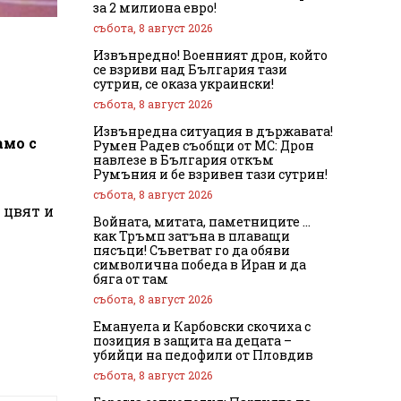
за 2 милиона евро!
събота, 8 август 2026
Извънредно! Военният дрон, който
се взриви над България тази
сутрин, се оказа украински!
събота, 8 август 2026
Извънредна ситуация в държавата!
амо с
Румен Радев съобщи от МС: Дрон
навлезе в България откъм
Румъния и бе взривен тази сутрин!
събота, 8 август 2026
 цвят и
Войната, митата, паметниците …
как Тръмп затъна в плаващи
пясъци! Съветват го да обяви
символична победа в Иран и да
бяга от там
събота, 8 август 2026
Емануела и Карбовски скочиха с
позиция в защита на децата –
убийци на педофили от Пловдив
събота, 8 август 2026