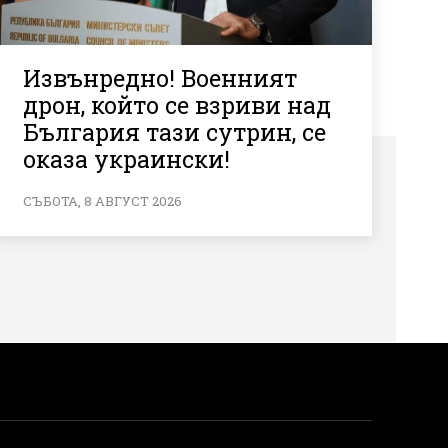
Извънредно! Военният
дрон, който се взриви над
България тази сутрин, се
оказа украински!
СЪБОТА, 8 АВГУСТ 2026