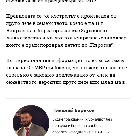
съобщиха за от пресцентъра на МВР.
Предполага се, че изстрелът е произведен от
друго дете в семейството, което е на 11 г.
Направена е бърза връзка със Здравното
министерство и на място е изпратен хеликоптер,
който е транспортирал детето до „Пирогов“.
По първоначална информация то е със сачма в
главата. От МВР съобщиха, че оръжието, с което е
стреляно е законно притежавано от член на
семейството, вероятно друго дете или млад мъж.
Николай Бареков
Буден гражданин, журналист без
цензура и борец за свобода на
словото. Създател на БТВ и ТВ7.