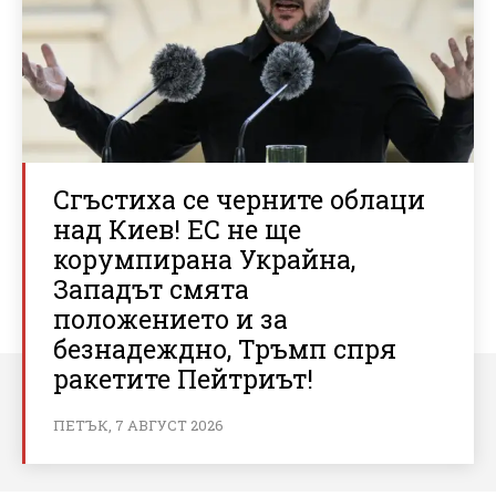
Сгъстиха се черните облаци
над Киев! ЕС не ще
корумпирана Украйна,
Западът смята
положението и за
безнадеждно, Тръмп спря
ракетите Пейтриът!
ПЕТЪК, 7 АВГУСТ 2026