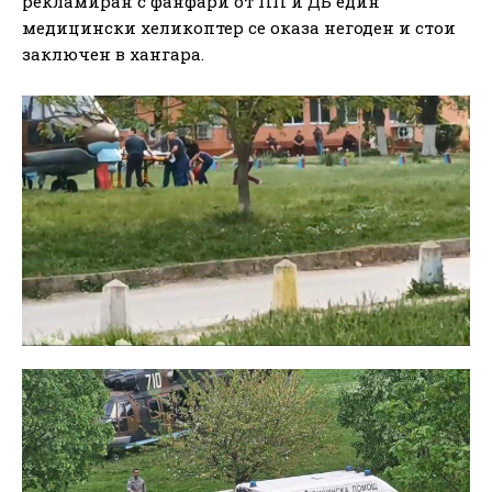
рекламиран с фанфари от ПП и ДБ един
медицински хеликоптер се оказа негоден и стои
заключен в хангара.