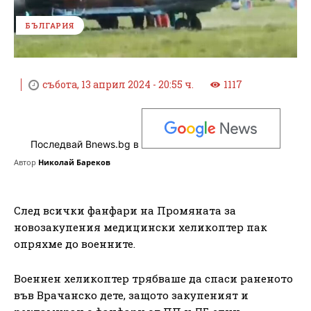
БЪЛГАРИЯ
събота, 13 април 2024 - 20:55 ч.
1117
Последвай Bnews.bg в
Автор
Николай Бареков
След всички фанфари на Промяната за
новозакупения медицински хеликоптер пак
опряхме до военните.
Военнен хеликоптер трябваше да спаси раненото
във Врачанско дете, защото закупеният и