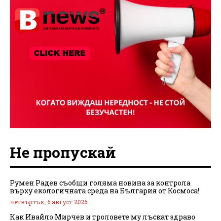
Не пропускай
Румен Радев съобщи голяма новина за контрола
върху екологичната среда на България от Космоса!
четвъртък, 6 август 2026
Как Ивайло Мирчев и троловете му лъскат здраво