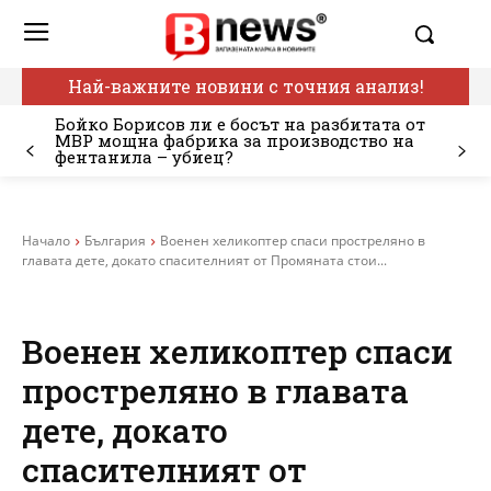
Най-важните новини с точния анализ!
Бойко Борисов ли е босът на разбитата от
МВР мощна фабрика за производство на
фентанила – убиец?
Начало
България
Военен хеликоптер спаси простреляно в
главата дете, докато спасителният от Промяната стои...
Военен хеликоптер спаси
простреляно в главата
дете, докато
спасителният от