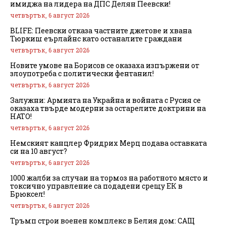
имиджа на лидера на ДПС Делян Пеевски!
четвъртък, 6 август 2026
BLIFE: Пеевски отказа частните джетове и хвана
Тюркиш еърлайнс като останалите граждани
четвъртък, 6 август 2026
Новите умове на Борисов се оказаха изпържени от
злоупотреба с политически фентанил!
четвъртък, 6 август 2026
Залужни: Армията на Украйна и войната с Русия се
оказаха твърде модерни за остарелите доктрини на
НАТО!
четвъртък, 6 август 2026
Немският канцлер Фридрих Мерц подава оставката
си на 10 август?
четвъртък, 6 август 2026
1000 жалби за случаи на тормоз на работното място и
токсично управление са подадени срещу ЕК в
Брюксел!
четвъртък, 6 август 2026
Тръмп строи военен комплекс в Белия дом: САЩ