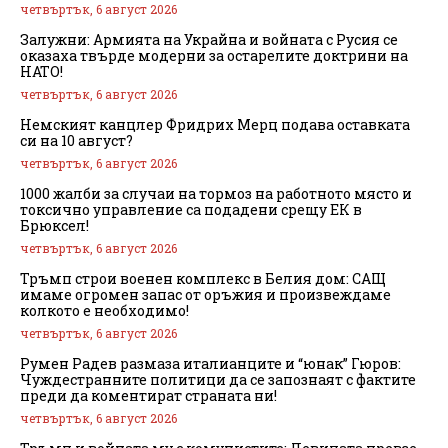
четвъртък, 6 август 2026
Залужни: Армията на Украйна и войната с Русия се
оказаха твърде модерни за остарелите доктрини на
НАТО!
четвъртък, 6 август 2026
Немският канцлер Фридрих Мерц подава оставката
си на 10 август?
четвъртък, 6 август 2026
1000 жалби за случаи на тормоз на работното място и
токсично управление са подадени срещу ЕК в
Брюксел!
четвъртък, 6 август 2026
Тръмп строи военен комплекс в Белия дом: САЩ
имаме огромен запас от оръжия и произвеждаме
колкото е необходимо!
четвъртък, 6 август 2026
Румен Радев размаза италианците и “юнак” Гюров:
Чуждестранните политици да се запознаят с фактите
преди да коментират страната ни!
четвъртък, 6 август 2026