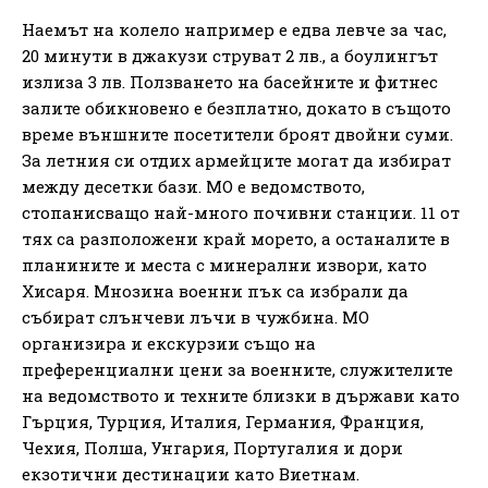
Наемът на колело например е едва левче за час,
20 минути в джакузи струват 2 лв., а боулингът
излиза 3 лв. Ползването на басейните и фитнес
залите обикновено е безплатно, докато в същото
време външните посетители броят двойни суми.
За летния си отдих армейците могат да избират
между десетки бази. МО е ведомството,
стопанисващо най-много почивни станции. 11 от
тях са разположени край морето, а останалите в
планините и места с минерални извори, като
Хисаря. Мнозина военни пък са избрали да
събират слънчеви лъчи в чужбина. МО
организира и екскурзии също на
преференциални цени за военните, служителите
на ведомството и техните близки в държави като
Гърция, Турция, Италия, Германия, Франция,
Чехия, Полша, Унгария, Португалия и дори
екзотични дестинации като Виетнам.