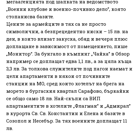
мегаагенцията под шапката на ведомството
„Военни клубове и военно-почивно дело”, която
стопанисва базите.
Цените за армейците в тях са не просто
символични, а безпрецедентно ниски – 15 лв. на
ден, в които влизат закуска, обяд и вечеря плюс
доплащане в зависимост от помещението, пише
„Монитор“. За бунгало в къмпинг „Чайка” в Обзор
например се доплащат едва 1,1 лв., а за цяла къща
3,3 лв. За толкова служителите под пагон наемат и
цели апартаменти в някои от почивните
станции на МО, сред които хотелът на брега на
морето в бургаския квартал Сарафово, бъркайки
се общо само 18 лв. Най-скъпи са ВИП
апартаментите в хотелите „Флагман” и „Адмирал”
в курорта Св. Св. Константин и Елена и базите в
Созопол и Несебър. За тях военните доплащат 11
лв.