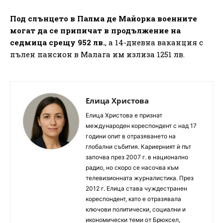
Под слънцето в Палма де Майорка военните
могат да се припичат в продължение на
седмица срещу 952 лв.
, а 14-дневна ваканция с
пълен пансион в Малага им излиза 1251 лв.
Елица Христова
Елица Христова е признат
международен кореспондент с над 17
години опит в отразяването на
глобални събития. Кариерният ѝ път
започва през 2007 г. в национално
радио, но скоро се насочва към
телевизионната журналистика. През
2012 г. Елица става чуждестранен
кореспондент, като е отразявала
ключови политически, социални и
икономически теми от Брюксел,