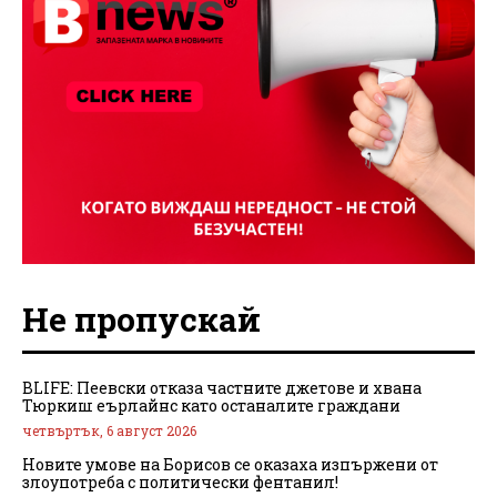
Не пропускай
BLIFE: Пеевски отказа частните джетове и хвана
Тюркиш еърлайнс като останалите граждани
четвъртък, 6 август 2026
Новите умове на Борисов се оказаха изпържени от
злоупотреба с политически фентанил!