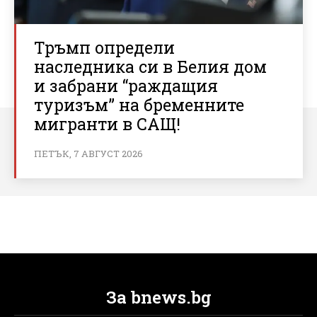
Тръмп определи
наследника си в Белия дом
и забрани “раждащия
туризъм” на бременните
мигранти в САЩ!
ПЕТЪК, 7 АВГУСТ 2026
За bnews.bg