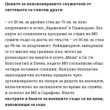
Цените за пенсионираните служители
от
системата са съвсем други
– от 20 лв. за двойна стая до 76 лв. за лукс
апартамент в хотел „Хармония” в Пампорово. Без
карта по социалната програма за отдих на МО
сумите също са доста по-тлъсти – от 30 лв. за стая
до 99 лв. за апартамент. Рейнджърите, завърнали
се от мисия зад граница пък, могат да
релаксират на аванта в хотел „Маяк” в Св. Св.
Константин и Елена, където МО стопанисва общо
четири почивни станции. Напълно безплатна
едноседмична почивка предлага чрез
организирането на лагери за децата на военните,
включително на загиналите по време на служба,
и хотелът на МО в Сарафово. Иначе
екстрите в базите за военните също са на цени,
напомнящи за соца.