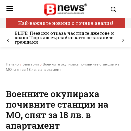
Най-важните новини с точния анализ!
BLIFE: Пеевски отказа частните джетове и
хвана Тюркиш еърлайнс като останалите
граждани
Начало
България
Военните окупираха почивните станции на
МО, спят за 18 лв. в апартамент
Военните окупираха
почивните станции на
МО, спят за 18 лв. в
апартамент