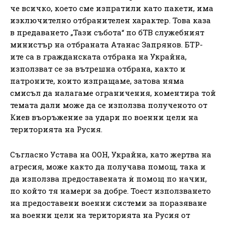
че всичко, което сме изпратили като пакети, има
изключително отбранителен характер. Това каза
в предаването „Тази събота“ по бТВ служебният
министър на отбраната Атанас Запрянов. БТР-
ите са в гражданската отбрана на Украйна,
използват се за вътрешна отбрана, както и
патроните, които изпращаме, затова няма
смисъл да налагаме ограничения, коментира той
темата дали може да се използва полученото от
Киев въоръжение за удари по военни цели на
територията на Русия.
Съгласно Устава на ООН, Украйна, като жертва на
агресия, може както да получава помощ, така и
да използва предоставената ѝ помощ по начин,
по който тя намери за добре. Тоест използването
на предоставени военни системи за поразяване
на военни цели на територията на Русия от