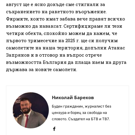
август ще е ясно докъде сме стигнали за
съхранението на ракетното въоръжение.
Фирмите, които имат забава вече правят всичко
възможно да наваксат. Сертифицираме ли тези
четири обекта, спокойно можем да кажем, че
първото тримесечие на 2025 г. ще си получим
самолетите на наша територия, допълни Атанас
Запрянов и в отговор на въпрос отрече
възможността България да плаща наем на друга
държава за новите самолети.
Николай Бареков
Буден гражданин, журналист без
цензура и борец за свобода на
словото. Създател на БТВ и ТВ7.