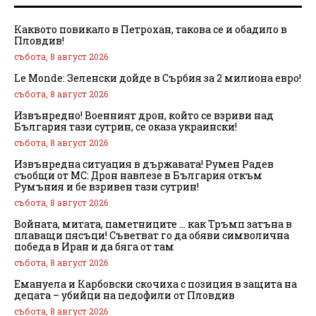
Каквото повикало в Петрохан, такова се и обадило в
Пловдив!
събота, 8 август 2026
Le Monde: Зеленски дойде в Сърбия за 2 милиона евро!
събота, 8 август 2026
Извънредно! Военният дрон, който се взриви над
България тази сутрин, се оказа украински!
събота, 8 август 2026
Извънредна ситуация в държавата! Румен Радев
съобщи от МС: Дрон навлезе в България откъм
Румъния и бе взривен тази сутрин!
събота, 8 август 2026
Войната, митата, паметниците … как Тръмп затъна в
плаващи пясъци! Съветват го да обяви символична
победа в Иран и да бяга от там
събота, 8 август 2026
Емануела и Карбовски скочиха с позиция в защита на
децата – убийци на педофили от Пловдив
събота, 8 август 2026