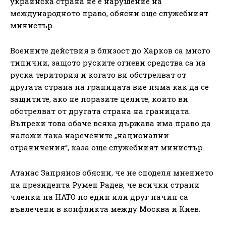
украинска страна не е нарушение на
международното право, обясни още служебният
министър.
Военните действия в близост до Харков са много
типични, защото руските огневи средства са на
руска територия и когато ви обстрелват от
другата страна на границата вие няма как да се
защитите, ако не поразите целите, които ви
обстрелват от другата страна на границата.
Въпреки това обаче всяка държава има право да
наложи така наречените „национални
ограничения“, каза още служебният министър.
Атанас Запрянов обясни, че не споделя мнението
на президента Румен Радев, че всички страни
членки на НАТО по един или друг начин са
въвлечени в конфликта между Москва и Киев.