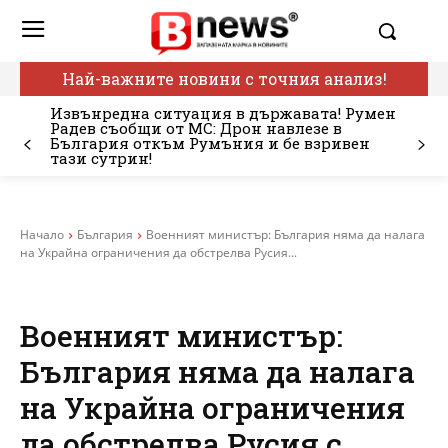
Най-важните новини с точния анализ!
Извънредна ситуация в държавата! Румен
Радев съобщи от МС: Дрон навлезе в
България откъм Румъния и бе взривен
тази сутрин!
Начало
България
Военният министър: България няма да налага
на Украйна ограничения да обстрелва Русия...
Военният министър:
България няма да налага
на Украйна ограничения
да обстрелва Русия с