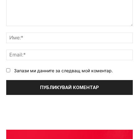
Коментар:
Им
Ema
Запази ми данните за следващ мой коментар.