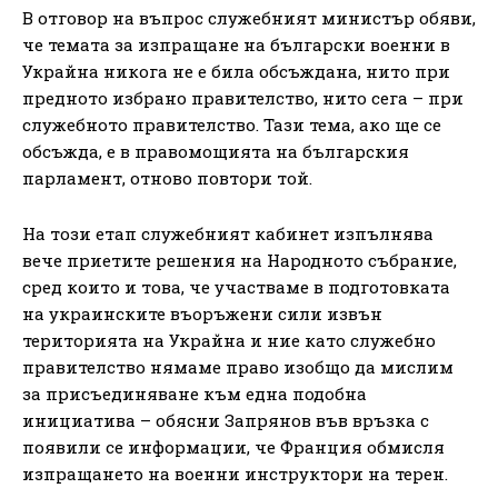
В отговор на въпрос служебният министър обяви,
че темата за изпращане на български военни в
Украйна никога не е била обсъждана, нито при
предното избрано правителство, нито сега – при
служебното правителство. Тази тема, ако ще се
обсъжда, е в правомощията на българския
парламент, отново повтори той.
На този етап служебният кабинет изпълнява
вече приетите решения на Народното събрание,
сред които и това, че участваме в подготовката
на украинските въоръжени сили извън
територията на Украйна и ние като служебно
правителство нямаме право изобщо да мислим
за присъединяване към една подобна
инициатива – обясни Запрянов във връзка с
появили се информации, че Франция обмисля
изпращането на военни инструктори на терен.