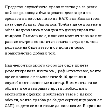
Предстои служебното правителство да се реши
кой ще ръководи българската делегация на
срещата на високо ниво на НАТО във Вашингтон,
каза още Атанас Запрянов. Трябва да се приеме и
обща национална позиция по дискутираните
въпроси. Възможно е, в зависимост от това как се
развие вътрешнополитическата ситуация, това
решение да бъде взето и от политическо
правителство, добави той.
Най-вероятно много скоро ще бъде приета
ремонтираната писта на „Граф Игнатиево“, която
ще се ползва от самолетите Ф-16, допълни
служебният военен министър. В момента тя се
облита и се извършват други необходими
експертни оценки. Проблемът там е с някои
обекти, които трябва да бъдат сертифицирани от
САЩ, където се опитваме да наваксаме. В края на