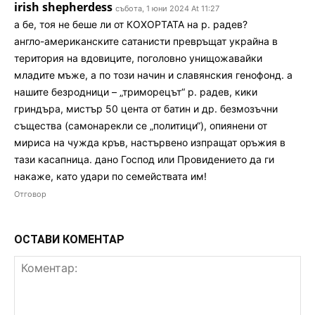
irish shepherdess
събота, 1 юни 2024 At 11:27
а бе, тоя не беше ли от КОХОРТАТА на р. радев?
англо-американските сатанисти превръщат украйна в
територия на вдовиците, поголовно унищожавайки
младите мъже, а по този начин и славянския генофонд. а
нашите безродници – „триморецът“ р. радев, кики
гриндъра, мистър 50 цента от батин и др. безмозъчни
същества (самонарекли се „политици“), опиянени от
мириса на чужда кръв, настървено изпращат оръжия в
тази касапница. дано Господ или Провидението да ги
накаже, като удари по семействата им!
Отговор
ОСТАВИ КОМЕНТАР