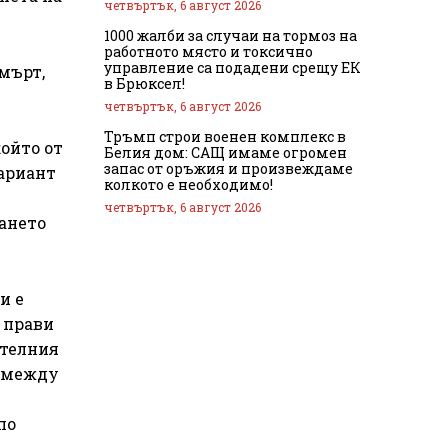
четвъртък, 6 август 2026
1000 жалби за случаи на тормоз на
работното място и токсично
управление са подадени срещу ЕК
смърт,
в Брюксел!
четвъртък, 6 август 2026
Тръмп строи военен комплекс в
ойто от
Белия дом: САЩ имаме огромен
запас от оръжия и произвеждаме
вариант
колкото е необходимо!
четвъртък, 6 август 2026
дането
и е
 прави
ителния
ш между
по