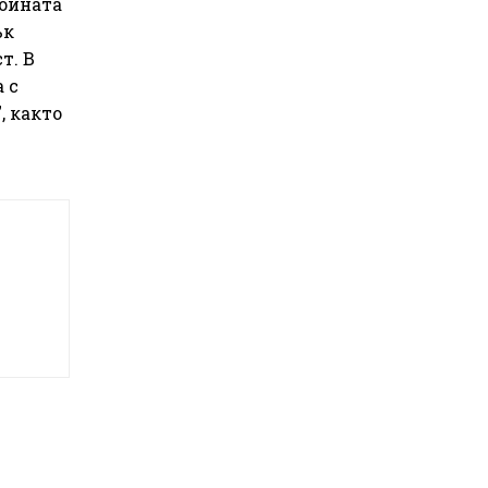
войната
ък
т. В
 с
, както