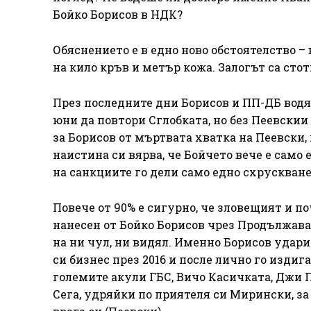
Бойко Борисов в НДК?
Обяснението е в едно ново обстоятелство –
на кило кръв и метър кожа. Залогът са ст
През последните дни Борисов и ПП-ДБ водят
юни да повтори Сглобката, но без Пеевскии
за Борисов от мъртвата хватка на Пеевски,
наистина си вярва, че Бойчето вече е само 
на санкциите го дели само едно схрускване
Повече от 90% е сигурно, че зловещият и 
нанесен от Бойко Борисов чрез Продължава
на ни чул, ни видял. Именно Борисов удари
си бизнес през 2016 и после лично го изди
големите акули ГБС, Вичо Касичката, Джи 
Сега, удряйки по приятеля си Мирински, за 