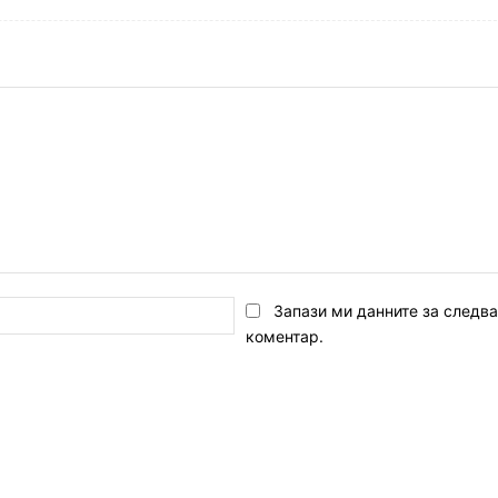
Email:*
Запази ми данните за следв
коментар.