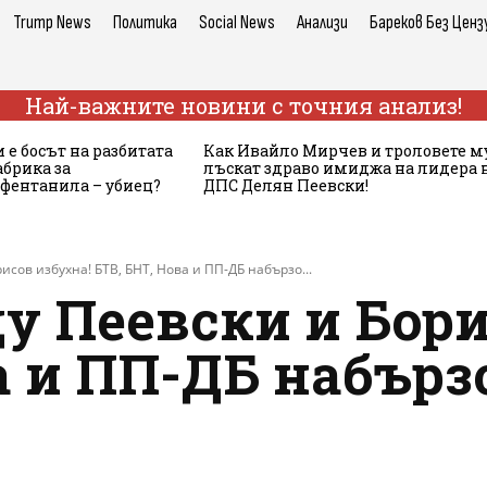
Trump News
Политика
Social News
Анализи
Бареков Без Ценз
Най-важните новини с точния анализ!
 е босът на разбитата
Как Ивайло Мирчев и троловете м
брика за
лъскат здраво имиджа на лидера 
 фентанила – убиец?
ДПС Делян Пеевски!
сов избухна! БТВ, БНТ, Нова и ПП-ДБ набързо...
у Пеевски и Бори
а и ПП-ДБ набързо