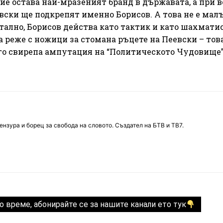
ие остава най-мразеният бранд в държавата, а при 
вски ще подкрепят именно Борисов. А това не е мал
ално, Борисов действа като тактик и като шахматис
а реже с ножици за стомана ръцете на Пеевски – това
го свирепа ампутация на “Политическото Чудовище”
нзура и борец за свобода на словото. Създател на БТВ и ТВ7.
о време, абонирайте се за нашите канали ето тук