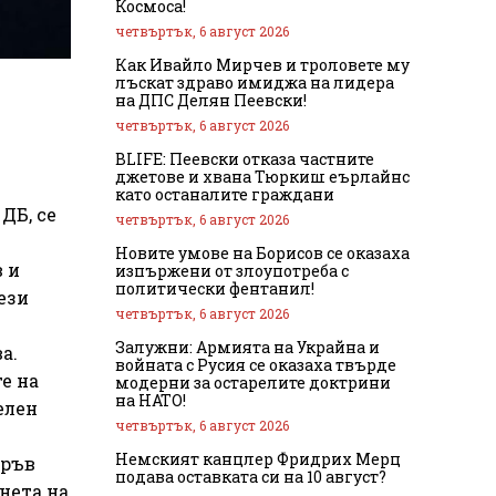
Космоса!
четвъртък, 6 август 2026
Как Ивайло Мирчев и троловете му
лъскат здраво имиджа на лидера
на ДПС Делян Пеевски!
четвъртък, 6 август 2026
BLIFE: Пеевски отказа частните
джетове и хвана Тюркиш еърлайнс
като останалите граждани
ДБ, се
четвъртък, 6 август 2026
Новите умове на Борисов се оказаха
 и
изпържени от злоупотреба с
политически фентанил!
ези
четвъртък, 6 август 2026
Залужни: Армията на Украйна и
а.
войната с Русия се оказаха твърде
е на
модерни за остарелите доктрини
на НАТО!
елен
четвъртък, 6 август 2026
Немският канцлер Фридрих Мерц
пръв
подава оставката си на 10 август?
нета на