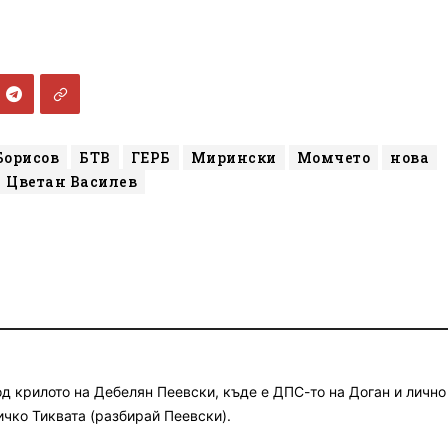
Борисов
БТВ
ГЕРБ
Мирински
Момчето
нова
Цветан Василев
д крилото на Дебелян Пеевски, къде е ДПС-то на Доган и лично
ичко Тиквата (разбирай Пеевски).