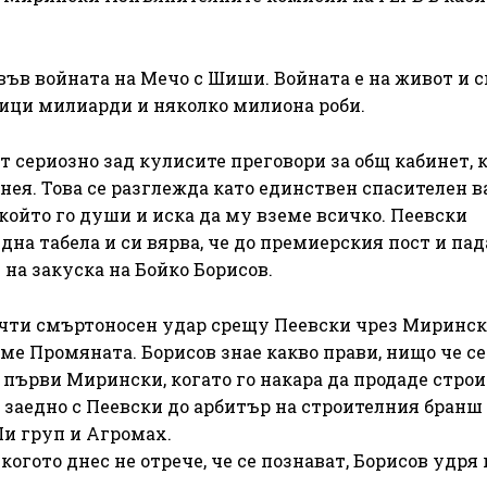
 във войната на Мечо с Шиши. Войната е на живот и 
отици милиарди и няколко милиона роби.
 сериозно зад кулисите преговори за общ кабинет, к
 нея. Това се разглежда като единствен спасителен 
 който го души и иска да му вземе всичко. Пеевски
една табела и си вярва, че до премиерския пост и па
 на закуска на Бойко Борисов.
почти смъртоносен удар срещу Пеевски чрез Миринск
ме Промяната. Борисов знае какво прави, нищо че се
 първи Мирински, когато го накара да продаде стро
га заедно с Пеевски до арбитър на строителния бран
Пи груп и Агромах.
когото днес не отрече, че се познават, Борисов удря 