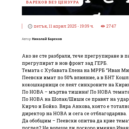
БАРЕКОВ БЕЗ ЦЕНЗУРА
петък, 11 април 2025 - 19:09 ч.
2747
Автор
Николай Бареков
Ако не сте разбрали, тече прегрупиране в п
прегрупират в нов фронт зад ГЕРБ.
Темата с Хубавата Елена на МРРБ “Иван Ми
Пеевски имат по 50% влияние, а в БНТ Кошл
кокошкарници се леят синхроните на Кирил
По НОВА – мъртва тишина! По НОВА темата 
По НОВА на Шолак/Шиши се правят на ударе
Кирчо и Бойко. Вяра Анкова, която е тотал
директор на НОВА и сега се отблагодарява.
Да обобщим – Пеевски опитва да крие темат
поглед? Не водеше ли доскоро именно Ива