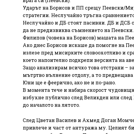
врага си (Пеевски).
Ударът на Борисов и ПП срещу Пеевски/Ми
стратегии. Неслучайно тръгна сравнението
Неслучайно и ДБ стоят пасивни. ДБ и ДСБ с
да не предизвиква съмнението на Пеевски. 
Филипов (човека на Борисов) машата на Пе
Ако днес Борисов искаше да помогне на Пее
излезе пред мисирките словоохотливо и сра
което напоително подкрепи версията на аве
Защо анализирам всичко това отстрани – з
мътртво вълнение отдолу, а то предвещава
Юни ще е феерично, ако не и по-рано.
В момента тече и набира скорост чудовищ
избухне публично след Великден или след 
до началото на лятото.
След Цветан Василев и Ахмед Доган Момчето
привлече и част от антуража му. Целият би