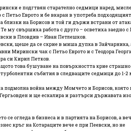
рински е подгтвян старателно седмици наред, мисле
 с Петьо Еврото и бе вкаран в употреба подходящия
а близки на Борисов и той ги държи встрани от атака
Те му свършиха работа с друго – осветиха заедно с
евски в Пловдив – Иван Петлешков.
вски, щеше да се скрие в миша дупка в Зайчарника, 
вни Мирински чак с Петьо Еврото и с Теодора Георги
ра си Кирил Петков.
ащото това бушуване на повърхността крие страшно
 турболентни събития в следващите седмици до 1-2 
на подмолна война между Момчето и Борисов, която
Гергьовден и ще ескалира и разтърси държавата из
 се огледа в бизнеса и в партията на Борисов, а ве
знес кръг на Котараците вече е при Пеевски, но не