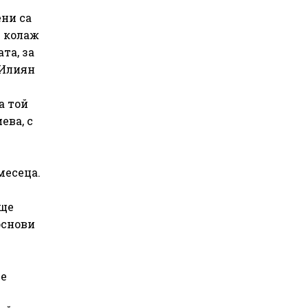
ни са
т колаж
та, за
 Илиян
а той
ева, с
месеца.
 ще
основи
че