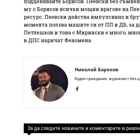
подценявайте Борисов. Пеевски без съмнен
му с Борисов всички мощни врагове на Пее
ресурс. Пеевски действа импулсивно и брут
момента ползва машите си от ПП и ДБ, за д
Петлешков и това с Мирински е много, мно
в ДПС наричат Феномена.
Николай Бареков
Буден гражданин, журналист без це
За да следите новините и коментарите в реалн