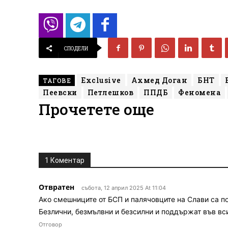
СПОДЕЛИ
Exclusive
Ахмед Доган
БНТ
ТАГОВЕ
Пеевски
Петлешков
ППДБ
Феномена
Прочетете още
1 Коментар
Отвратен
събота, 12 април 2025 At 11:04
Ако смешниците от БСП и палячовците на Слави са по
Безлични, безмълвни и безсилни и поддържат във вс
Отговор