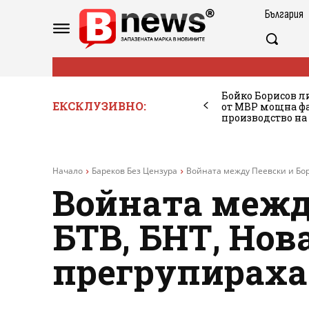
България
Бойко Борисов ли
ЕКСКЛУЗИВНО:
от МВР мощна фа
производство на
Начало
Бареков Без Цензура
Войната между Пеевски и Бори
Войната межд
БТВ, БНТ, Нов
прегрупираха