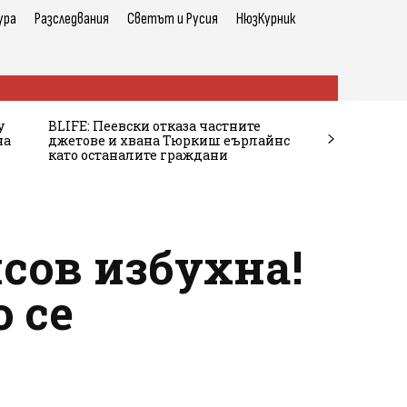
ура
Разследвания
Светът и Русия
НюзКурник
у
BLIFE: Пеевски отказа частните
на
джетове и хвана Тюркиш еърлайнс
като останалите граждани
сов избухна!
 се