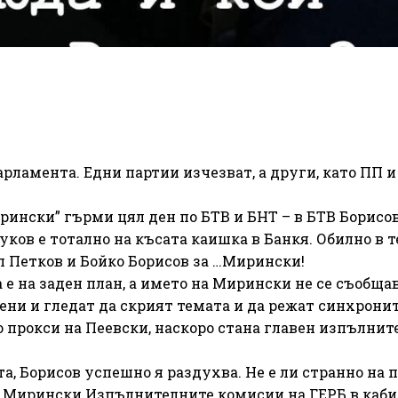
арламента. Едни партии изчезват, а други, като ПП и 
рински” гърми цял ден по БТВ и БНТ – в БТВ Борисов
уков е тотално на късата каишка в Банкя. Обилно в т
 Петков и Бойко Борисов за …Мирински!
е на заден план, а името на Мирински не се съобщав
ни и гледат да скрият темата и да режат синхронит
но прокси на Пеевски, наскоро стана главен изпълнит
а, Борисов успешно я раздухва. Не е ли странно на 
н Мирински Изпълнителните комисии на ГЕРБ в каби