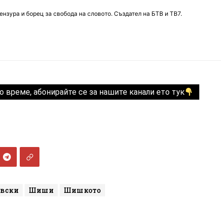
нзура и борец за свобода на словото. Създател на БТВ и ТВ7.
о време, абонирайте се за нашите канали ето тук
вски
Шиши
Шишкото