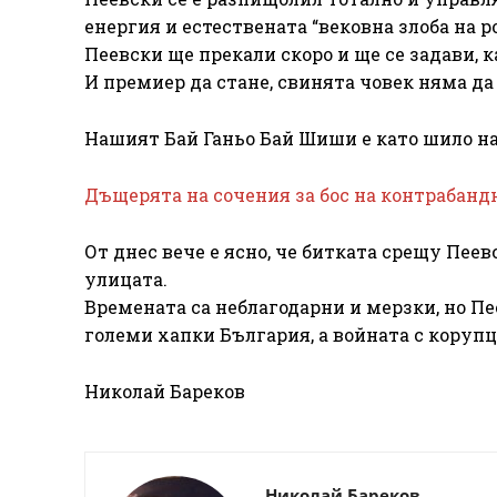
енергия и естествената “вековна злоба на ро
Пеевски ще прекали скоро и ще се задави, к
И премиер да стане, свинята човек няма да 
Нашият Бай Ганьо Бай Шиши е като шило на к
Дъщерята на сочения за бос на контрабанд
От днес вече е ясно, че битката срещу Пеев
улицата.
Времената са неблагодарни и мерзки, но П
големи хапки България, а войната с коруп
Николай Бареков
Николай Бареков