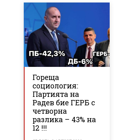
Гореща
социология:
Партията на
Радев бие ГЕРБ с
четворна
разлика – 43% на
12 !!!