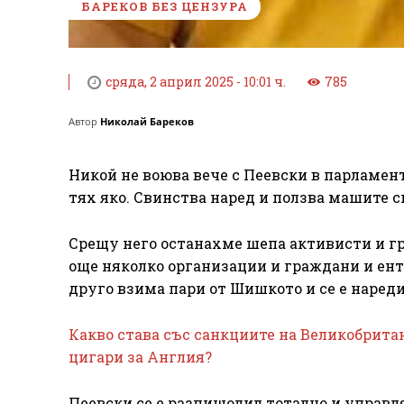
БАРЕКОВ БЕЗ ЦЕНЗУРА
сряда, 2 април 2025 - 10:01 ч.
785
Автор
Николай Бареков
Никой не воюва вече с Пеевски в парламен
тях яко. Свинства наред и ползва машите с
Срещу него останахме шепа активисти и гр
още няколко организации и граждани и ент
друго взима пари от Шишкото и се е нареди
Какво става със санкциите на Великобрита
цигари за Англия?
Пеевски се е разпищолил тотално и управл