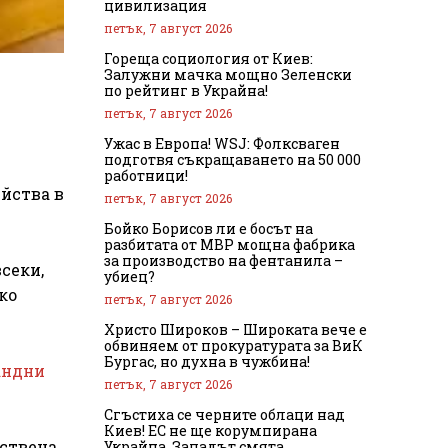
цивилизация
петък, 7 август 2026
Гореща социология от Киев:
Залужни мачка мощно Зеленски
по рейтинг в Украйна!
петък, 7 август 2026
Ужас в Европа! WSJ: Фолксваген
подготвя съкращаването на 50 000
работници!
ейства в
петък, 7 август 2026
Бойко Борисов ли е босът на
разбитата от МВР мощна фабрика
за производство на фентанила –
секи,
убиец?
ко
петък, 7 август 2026
Христо Широков – Широката вече е
обвиняем от прокуратурата за ВиК
Бургас, но духна в чужбина!
андни
петък, 7 август 2026
Сгъстиха се черните облаци над
Киев! ЕС не ще корумпирана
ествена
Украйна, Западът смята