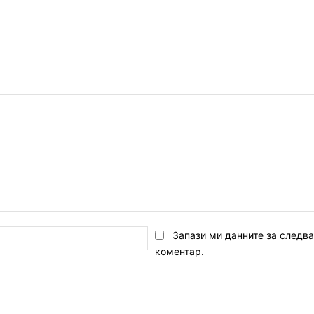
Email:*
Запази ми данните за следв
коментар.