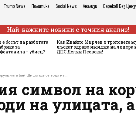
Trump News
Политика
Social News
Анализи
Бареков Без Ценз
Най-важните новини с точния анализ!
 е босът на разбитата
Как Ивайло Мирчев и троловете м
брика за
лъскат здраво имиджа на лидера 
 фентанила – убиец?
ДПС Делян Пеевски!
орупцията Бай Шиши ще се води на...
вия символ на ко
ди на улицата, а