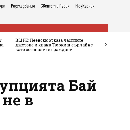
ура
Разследвания
Светът и Русия
НюзКурник
у
BLIFE: Пеевски отказа частните
на
джетове и хвана Тюркиш еърлайнс
като останалите граждани
рупцията Бай
 не в