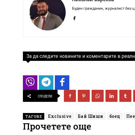
Буден гражданин, журналист без це
За да следите новините и коментарите в реалн
СПОДЕЛИ
Exclusive
Бай Шиши
боец
Пее
ТАГОВЕ
Прочетете още