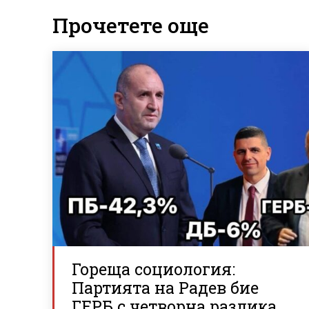
Прочетете още
Гореща социология:
Партията на Радев бие
ГЕРБ с четворна разлика