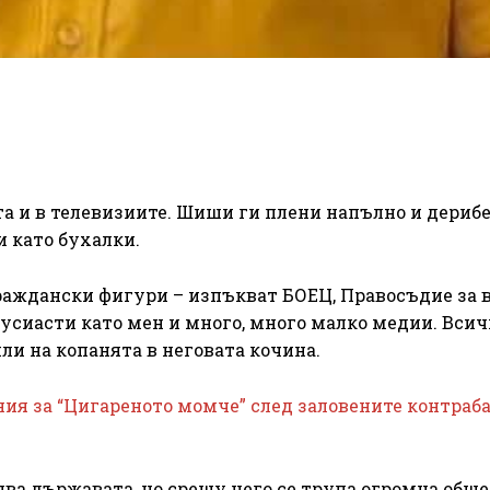
та и в телевизиите. Шиши ги плени напълно и дериб
и като бухалки.
аждански фигури – изпъкват БОЕЦ, Правосъдие за в
усиасти като мен и много, много малко медии. Всич
ли на копанята в неговата кочина.
ния за “Цигареното момче” след заловените контраб
ява държавата, но срещу него се трупа огромна общ