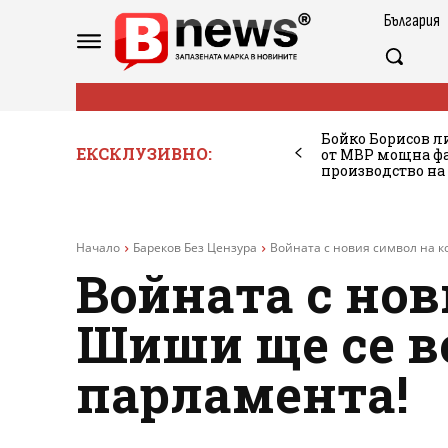
България
Бойко Борисов ли
ЕКСКЛУЗИВНО:
от МВР мощна фа
производство на
Начало
Бареков Без Цензура
Войната с новия символ на к
Войната с но
Шиши ще се во
парламента!