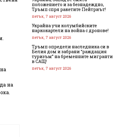
положението и за безнадеждно,
Тръмп спря ракетите Пейтриът!
петък, 7 август 2026
Украйна учи колумбийските
наркокартели на война с дронове!
петък, 7 август 2026
и.
Тръмп определи наследника си в
Белия дом и забрани “раждащия
туризъм” на бременните мигранти
в САЩ!
петък, 7 август 2026
 на
да на
ока.