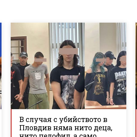
В случая с убийството в
Пловдив няма нито деца,
нито педофил, а само