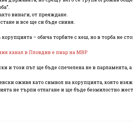
ба”.
акто винаги, от преяждане.
стане и все ще си бъде свиня.
орупцията – обича торбите с кеш, но в торба не сто
ния канал в Пловдив е пиар на МВР
ски и този път ще бъде спечелена не в парламента, а
еевски оживя като символ на корупцията, която изяж
цията не търпи отлагане и ще бъде безмилостно жест