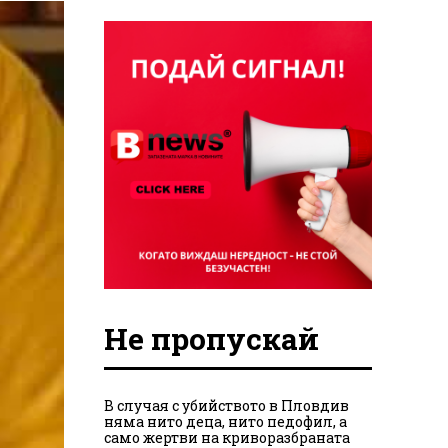
Не пропускай
В случая с убийството в Пловдив
няма нито деца, нито педофил, а
само жертви на криворазбраната