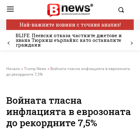
Най-важните новини с точния анализ!
BLIFE: Пеевски отказа частните джетове и
хвана Тюркиш еърлайнс като останалите
граждани
Начало
Trump News
Войната тласна инфлацията в еврозоната
до рекордните 7,5%
Войната тласна
инфлацията в еврозоната
до рекордните 7,5%