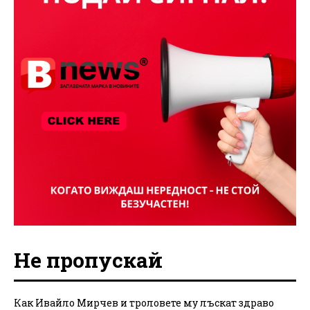
Не пропускай
Как Ивайло Мирчев и троловете му лъскат здраво