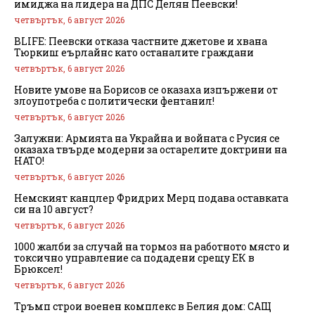
имиджа на лидера на ДПС Делян Пеевски!
четвъртък, 6 август 2026
BLIFE: Пеевски отказа частните джетове и хвана
Тюркиш еърлайнс като останалите граждани
четвъртък, 6 август 2026
Новите умове на Борисов се оказаха изпържени от
злоупотреба с политически фентанил!
четвъртък, 6 август 2026
Залужни: Армията на Украйна и войната с Русия се
оказаха твърде модерни за остарелите доктрини на
НАТО!
четвъртък, 6 август 2026
Немският канцлер Фридрих Мерц подава оставката
си на 10 август?
четвъртък, 6 август 2026
1000 жалби за случай на тормоз на работното място и
токсично управление са подадени срещу ЕК в
Брюксел!
четвъртък, 6 август 2026
Тръмп строи военен комплекс в Белия дом: САЩ