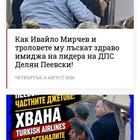
Как Ивайло Мирчев и
троловете му лъскат здраво
имиджа на лидера на ДПС
Делян Пеевски!
ЧЕТВЪРТЪК, 6 АВГУСТ 2026