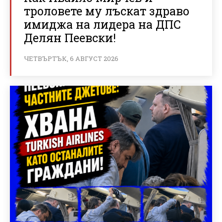
троловете му лъскат здраво
имиджа на лидера на ДПС
Делян Пеевски!
ЧЕТВЪРТЪК, 6 АВГУСТ 2026