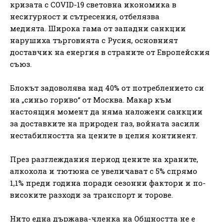
кризата с COVID-19 световна икономика в
несигурност и сътресения, отбелязва
медията. Широка гама от западни санкции
нарушиха търговията с Русия, основният
доставчик на енергия в страните от Европейския
съюз.
Блокът задоволява над 40% от потреблението си
на „синьо гориво“ от Москва. Макар към
настоящия момент да няма наложени санкции
за доставките на природен газ, войната засили
нестабилността на цените в целия континент.
През разглеждания период цените на храните,
алкохола и тютюна се увеличават с 5% спрямо
1,1% преди година поради сезонни фактори и по-
високите разходи за транспорт и торове.
Нито една държава-членка на Общността не е