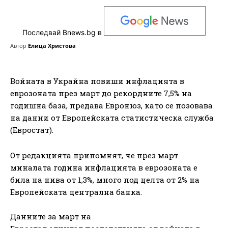
Последвай Bnews.bg в
Автор
Елица Христова
Войната в Украйна повиши инфлацията в
еврозоната през март до рекордните 7,5% на
годишна база, предава Евронюз, като се позовава
на данни от Европейската статистическа служба
(Евростат).
От редакцията припомнят, че през март
миналата година инфлацията в еврозоната е
била на нива от 1,3%, много под целта от 2% на
Европейската централна банка.
Данните за март на