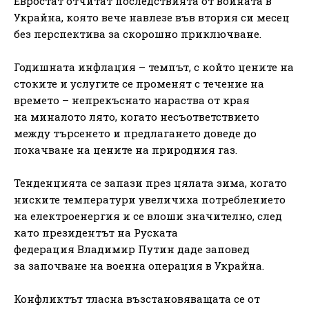
Евростат отчитат последствията от войната в
Украйна, която вече навлезе във втория си месец
без перспектива за скорошно приключване.
Годишната инфлация – темпът, с който цените на
стоките и услугите се променят с течение на
времето – непрекъснато нараства от края
на миналото лято, когато несъответствието
между търсенето и предлагането доведе до
покачване на цените на природния газ.
Тенденцията се запази през цялата зима, когато
ниските температури увеличиха потреблението
на електроенергия и се влоши значително, след
като президентът на Руската
федерация Владимир Путин даде заповед
за започване на военна операция в Украйна.
Конфликтът тласна възстановяващата се от