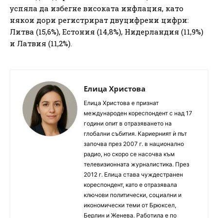
успяла да избегне високата инфлация, като
някои дори регистрират двуцифрени цифри:
Литва (15,6%), Естония (14,8%), Нидерландия (11,9%)
и Латвия (11,2%).
Елица Христова
Елица Христова е признат
международен кореспондент с над 17
години опит в отразяването на
глобални събития. Кариерният ѝ път
започва през 2007 г. в национално
радио, но скоро се насочва към
телевизионната журналистика. През
2012 г. Елица става чуждестранен
кореспондент, като е отразявала
ключови политически, социални и
икономически теми от Брюксел,
Берлин и Женева. Работила е по