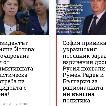
езидентът
София привик
ияна Йотова:
украинския
зочарована
посланик зара
м от
взривения дро
имитивната
Русия похвали
литическа
Румен Радев и
треба на
България за
цидента с
рационалната
на!
ни външна
политика!
Я, 9 АВГУСТ 2026