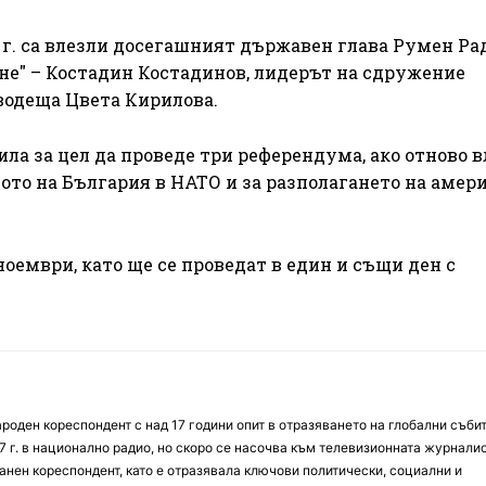
 г. са влезли досегашният държавен глава Румен Рад
не" – Костадин Костадинов, лидерът на сдружение
водеща Цвета Кирилова.
ила за цел да проведе три референдума, ако отново в
твото на България в НАТО и за разполагането на амер
ноември, като ще се проведат в един и същи ден с
оден кореспондент с над 17 години опит в отразяването на глобални събит
7 г. в национално радио, но скоро се насочва към телевизионната журналис
анен кореспондент, като е отразявала ключови политически, социални и