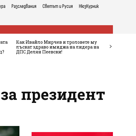
ура
Разследвания
Светът и Русия
НюзКурник
тата
Как Ивайло Мирчев и троловете му
лъскат здраво имиджа на лидера на
ц?
ДПС Делян Пеевски!
 за президент