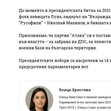
До момента в президентската битка за 2021
фолк певицата Луна, лидерът на "Възражда
"Русофили" – Николай Малинов, и бившата 
Припомняме, че партия "Атака" си е постав
във властта – за забрана на ДПС, за членс
военни бази на българска територия.
Президентските избори са насрочени за 14 
предсрочния парламентарен вот
Елица Христова
Елица Христова е признат междунар
Кариерният ѝ път започва през 200
През 2012 г. Елица става чуждестр