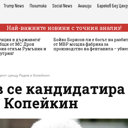
Trump News
Политика
Social News
Анализи
Бареков Без Ценз
Най-важните новини с точния анализ!
ация в държавата!
Бойко Борисов ли е босът на разби
бщи от МС: Дрон
от МВР мощна фабрика за
ария откъм Румъния и
производство на фентанила – убие
сутрин!
дент срещу Радев и Копейкин
 се кандидатира
и Копейкин