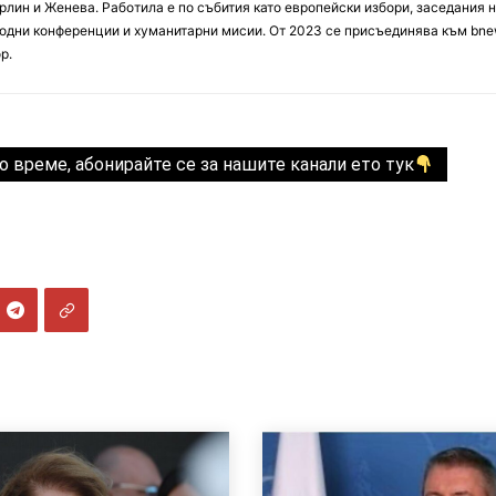
лин и Женева. Работила е по събития като европейски избори, заседания 
дни конференции и хуманитарни мисии. От 2023 се присъединява към bne
р.
о време, абонирайте се за нашите канали ето тук