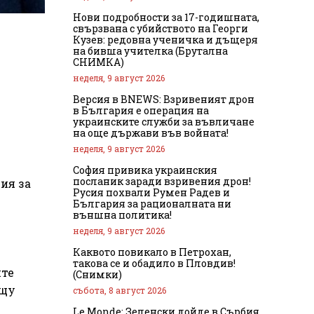
Нови подробности за 17-годишната,
свързвана с убийството на Георги
Кузев: редовна ученичка и дъщеря
на бивша учителка (Брутална
СНИМКА)
неделя, 9 август 2026
Версия в BNEWS: Взривеният дрон
в България е операция на
украинските служби за въвличане
на още държави във войната!
неделя, 9 август 2026
София привика украинския
посланик заради взривения дрон!
ия за
Русия похвали Румен Радев и
България за рационалната ни
външна политика!
неделя, 9 август 2026
Каквото повикало в Петрохан,
такова се и обадило в Пловдив!
ите
(Снимки)
ещу
събота, 8 август 2026
Le Monde: Зеленски дойде в Сърбия