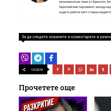
икономически теми от Брюксел, Бер
Европейския парламент, междунаро
където работи като старши редакто
За да следите новините и коментарите в реалн
СПОДЕЛИ
Прочетете още