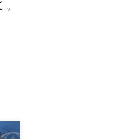
на
ws.bg,