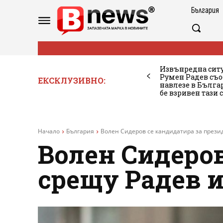
България
Извънредна ситу
Румен Радев съо
ЕКСКЛУЗИВНО:
навлезе в Бълг
бе взривен тази 
Начало
България
Волен Сидеров се кандидатира за прези
Волен Сидеров
срещу Радев 