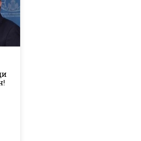
а
ди
н!