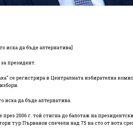
то иска да бъде алтернатива]
 за президент.
ака" се регистрира в Централната избирателна комис
избори.
то иска да бъде алтернатива.
 през 2006 г. той стигна до балотаж на президентск
тори тур Първанов спечели над 75 на сто от вота ср