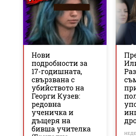
Нови
Пр
подробности за
Ил
17-годишната,
Ра
свързвана с
съ
убийството на
пр
Георги Кузев:
по
редовна
упо
ученичка и
ин
дъщеря на
дро
бивша учителка
НЕДЕЛ