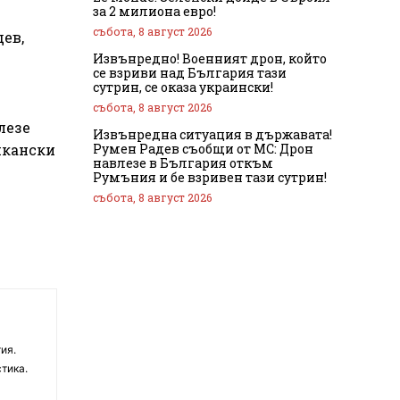
за 2 милиона евро!
събота, 8 август 2026
ев,
Извънредно! Военният дрон, който
се взриви над България тази
сутрин, се оказа украински!
събота, 8 август 2026
лезе
Извънредна ситуация в държавата!
Румен Радев съобщи от МС: Дрон
икански
навлезе в България откъм
Румъния и бе взривен тази сутрин!
събота, 8 август 2026
ия.
тика.