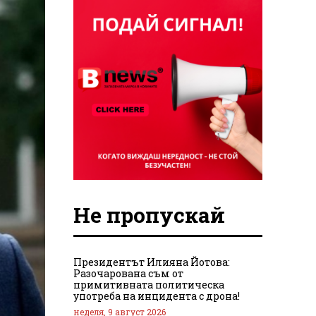
Не пропускай
Президентът Илияна Йотова:
Разочарована съм от
примитивната политическа
употреба на инцидента с дрона!
неделя, 9 август 2026