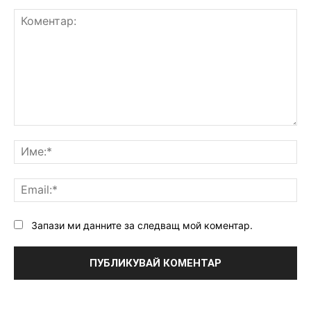
Коментар:
Им
Ema
Запази ми данните за следващ мой коментар.