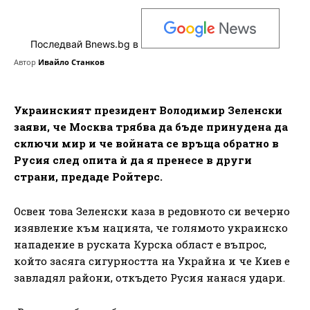
Последвай Bnews.bg в
Автор
Ивайло Станков
Украинският президент Володимир Зеленски
заяви, че Москва трябва да бъде принудена да
сключи мир и че войната се връща обратно в
Русия след опита ѝ да я пренесе в други
страни, предаде Ройтерс.
Освен това Зеленски каза в редовното си вечерно
изявление към нацията, че голямото украинско
нападение в руската Курска област е въпрос,
който засяга сигурността на Украйна и че Киев е
завладял райони, откъдето Русия нанася удари.