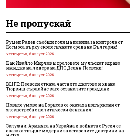
Не пропускай
Румен Радев съобщи голяма новина за контрола от
Космоса върху екологичната среда на България!
четвъртък, 6 август 2026
Как Ивайло Мирчев и троловете му лъскат здраво
имиджа на лидера на ДПС Делян Пеевски!
четвъртък, 6 август 2026
BLIFE: Пеевски отказа частните джетове и хвана
Тюркиш еърлайнс като останалите граждани
четвъртък, 6 август 2026
Новите умове на Борисов се оказаха изпържени от
злоупотреба с политически фентанил!
четвъртък, 6 август 2026
Залужни: Армията на Украйна и войната с Русия се
оказаха твърде модерни за остарелите доктрини на
НАТО!