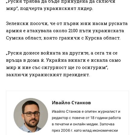
„Русия трябва да бъде принудена да сключи
мир“, подчерта украинският лидер.
Зеленски посочи, че от първи юни насам руската
армия е атакувала около 2100 пъти украинската
Сумска област, която граничи с Курска област.
„Русия донесе войната на другите, а сега тя се
връща в дома ѝ. Украйна винаги е искала само
мир и ние със сигурност ще го осигурим“,
заключи украинският президент.
Ивайло Станков
Ивайло Станков е опитен журналист и
редактор с повече от 18 години работа
в печатни и онлайн медии. Започва
през 2006 г. като млад икономически