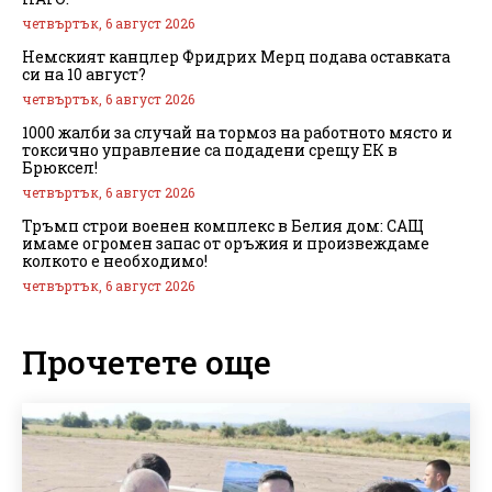
четвъртък, 6 август 2026
Немският канцлер Фридрих Мерц подава оставката
си на 10 август?
четвъртък, 6 август 2026
1000 жалби за случай на тормоз на работното място и
токсично управление са подадени срещу ЕК в
Брюксел!
четвъртък, 6 август 2026
Тръмп строи военен комплекс в Белия дом: САЩ
имаме огромен запас от оръжия и произвеждаме
колкото е необходимо!
четвъртък, 6 август 2026
Прочетете още