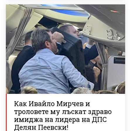
Как Ивайло Мирчев и
троловете му лъскат здраво
имиджа на лидера на ДПС
Делян Пеевски!