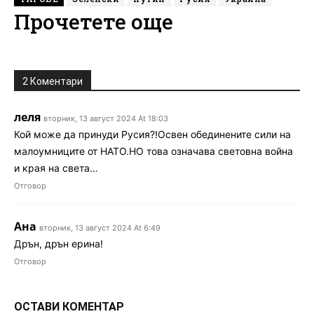
Прочетете още
2 Коментари
леля
вторник, 13 август 2024 At 18:03
Кой може да принуди Русия?!Освен обединените сили на
малоумниците от НАТО.НО това означава световна война
и края на света…
Отговор
Ана
вторник, 13 август 2024 At 6:49
Дрън, дрън ерина!
Отговор
ОСТАВИ КОМЕНТАР