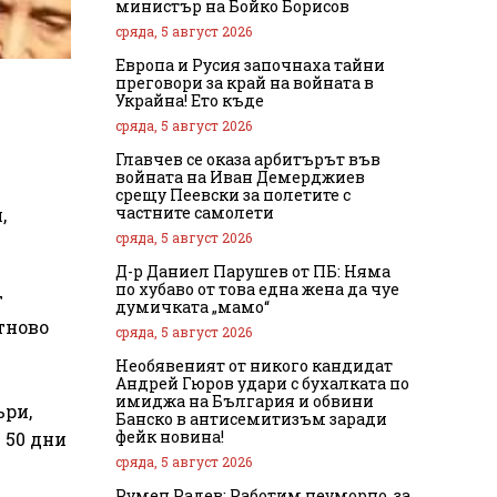
министър на Бойко Борисов
сряда, 5 август 2026
Европа и Русия започнаха тайни
преговори за край на войната в
Украйна! Ето къде
сряда, 5 август 2026
Главчев се оказа арбитърът във
войната на Иван Демерджиев
срещу Пеевски за полетите с
частните самолети
,
сряда, 5 август 2026
Д-р Даниел Парушев от ПБ: Няма
по хубаво от това една жена да чуе
т
думичката „мамо“
тново
сряда, 5 август 2026
Необявеният от никого кандидат
Андрей Гюров удари с бухалката по
имиджа на България и обвини
ъри,
Банско в антисемитизъм заради
фейк новина!
 50 дни
сряда, 5 август 2026
Румен Радев: Работим неуморно, за