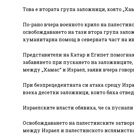
Това е втората група заложници, която „Хам
По-рано вчера военното крило на палестинс
освобождаването на тази втора група залож
хуманитарна помощ в северната част на ив
Представители на Катар и Египет помогнах
забавянето при пускането на заложниците,
между „Хамас“ и Израел, заяви вчера гово
При безпрецедентната си атака срещу Изра
взеха десетки заложници, които бяха отвед
Израелските власти обявиха, че са пуснали
Освобождаването на палестинските затвор
между Израел и палестинското ислямистко