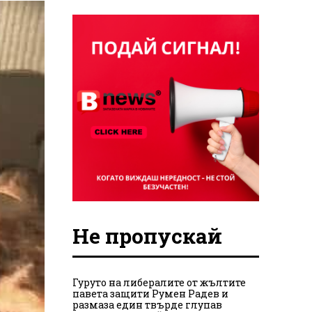
Не пропускай
Гуруто на либералите от жълтите
павета защити Румен Радев и
размаза един твърде глупав