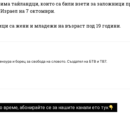
рима тайландци, които са били взети за заложници п
Израел на 7 октомври.
ци са жени и младежи на възраст под 19 години.
нзура и борец за свобода на словото. Създател на БТВ и ТВ7.
о време, абонирайте се за нашите канали ето тук