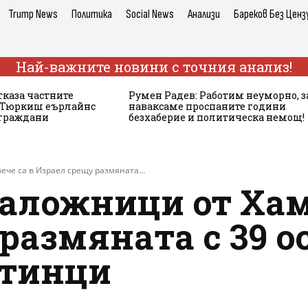
Trump News
Политика
Social News
Анализи
Бареков Без Ценз
Най-важните новини с точния анализ!
тказа частните
Румен Радев: Работим неуморно, з
а Тюркиш еърлайнс
наваксаме проспаните години
 граждани
безхаберие и политическа немощ!
ече са в Израел срещу размяната...
 заложници от Хам
размяната с 39 о
стинци