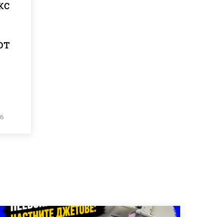
кс
от
26