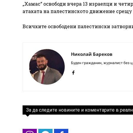
„Хамас“ освободи вчера 13 израелци и чети
атаката на палестинското движение срещу 
Всичките освободени палестински затворни
Николай Бареков
Буден гражданин, журналист без це
За да следите новините и коментарите в реалн