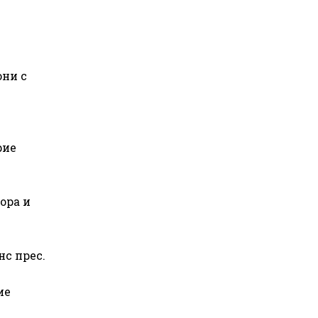
они с
рие
ора и
нс прес.
ие