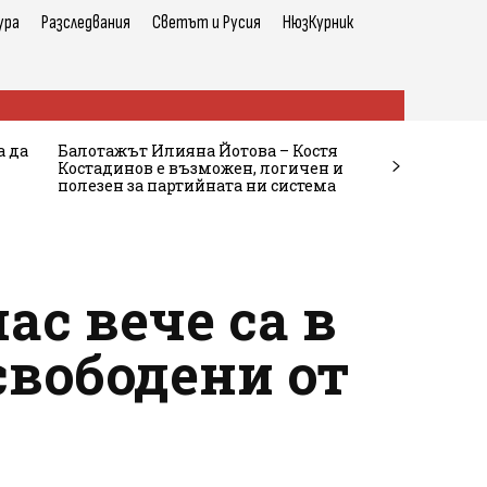
ура
Разследвания
Светът и Русия
НюзКурник
а да
Балотажът Илияна Йотова – Костя
Костадинов е възможен, логичен и
полезен за партийната ни система
ас вече са в
свободени от