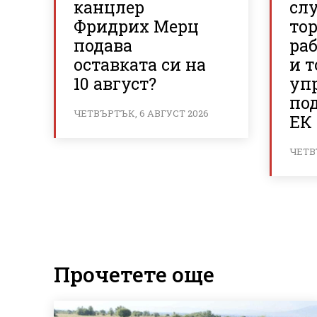
канцлер
сл
Фридрих Мерц
то
подава
ра
оставката си на
и 
10 август?
уп
по
ЧЕТВЪРТЪК, 6 АВГУСТ 2026
ЕК 
ЧЕТВ
Прочетете още