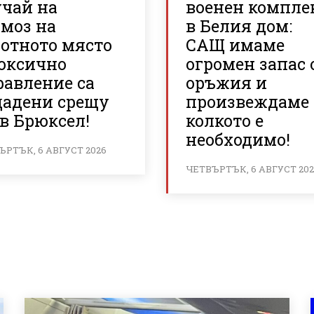
учай на
военен компле
рмоз на
в Белия дом:
ботното място
САЩ имаме
токсично
огромен запас 
равление са
оръжия и
дадени срещу
произвеждаме
в Брюксел!
колкото е
необходимо!
ЪРТЪК, 6 АВГУСТ 2026
ЧЕТВЪРТЪК, 6 АВГУСТ 20