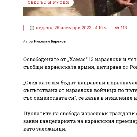
СВЕТЪТ И РУСИЯ
неделя, 26 ноември 2023 - 4:10 ч.
113
Автор
Николай Бареков
Освободените от „Хамас“ 13 израелски и ч
съобщи израелската армия, цитирана от Ро
„След като им бъдат направени първонача
съпътствани от израелски войници по пътя
със семействата си“, се казва в изявление
Пуснатите на свобода израелски граждани
заяви канцеларията на израелския премиер 
като заложници.