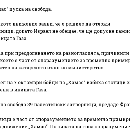
ас“ пуска на свобода.
кото движение заяви, че е решило да отложи
ници, докато Израел не обещае, че ще допусне ками
ицата Газа.
а при преодоляването на разногласията, причинили
 което е част от споразумението за временно прими
рител на катарското външно министерство.
ел на 7 октомври бойци на „Хамас“ избиха стотици х
ени в ивицата Газа.
 на свобода 39 палестински затворници, предаде Фра
ници е част от споразумението за временно примир
 движение „Хамас“. По силата на това споразумение