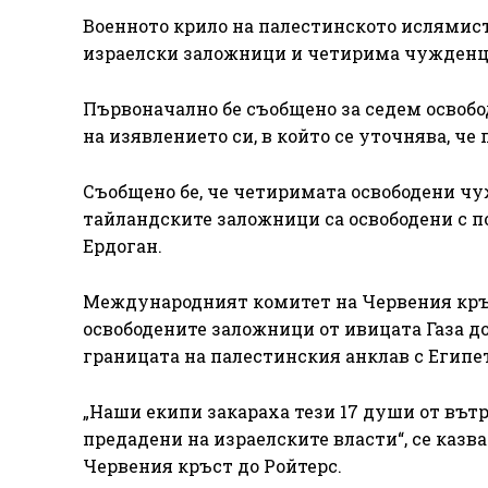
Военното крило на палестинското ислямистк
израелски заложници и четирима чужденц
Първоначално бе съобщено за седем освоб
на изявлението си, в който се уточнява, ч
Съобщено бе, че четиримата освободени чуж
тайландските заложници са освободени с 
Ердоган.
Международният комитет на Червения кръс
освободените заложници от ивицата Газа до
границата на палестинския анклав с Египет
„Наши екипи закараха тези 17 души от вътр
предадени на израелските власти“, се каз
Червения кръст до Ройтерс.