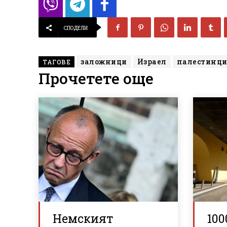
СПОДЕЛИ
заложници
Израел
палестинц
ТАГОВЕ
Прочетете още
Немският
100