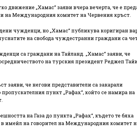
о движение „Хамас“ заяви вчера вечерта, че е преда
и на Международния комитет на Червения кръст.
одени чужденци, но „Хамас“ публикува коригиран ва
е пуснатите на свобода чуждестранни граждани са че
денци са граждани на Тайланд. „Хамас“ заяви, че
посредничеството на турския президент Реджеп Тай
т заяви, че негови представители са закарали
 пропускателния пункт „Рафах“, който се намира на
.
ешността на Газа до пункта „Рафах“, където те бяха
ва в имейл на говорител на Международния комитет н