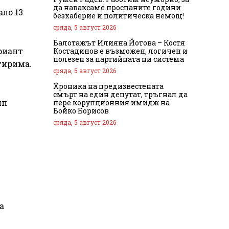
да наваксаме проспаните години
ло 13
безхаберие и политическа немощ!
сряда, 5 август 2026
Балотажът Илияна Йотова – Костя
риант
Костадинов е възможен, логичен и
полезен за партийната ни система
тирима.
сряда, 5 август 2026
Хроника на предизвестената
смърт на един депутат, тръгнал да
ип
пере корупционния имидж на
Бойко Борисов
сряда, 5 август 2026
а