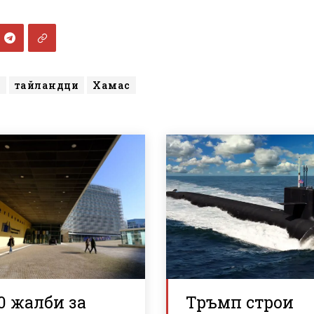
и
тайландци
Хамас
0 жалби за
Тръмп строи