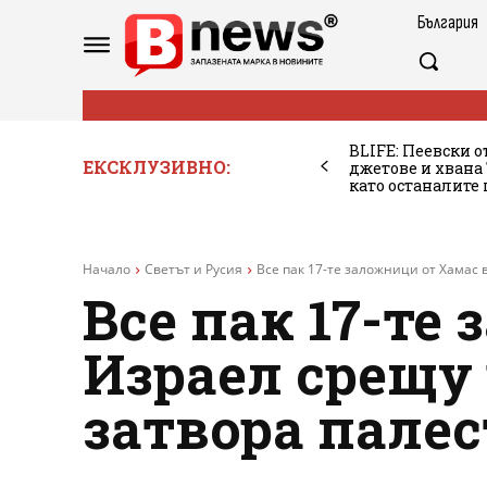
България
BLIFE: Пеевски о
ЕКСКЛУЗИВНО:
джетове и хван
като останалите
Начало
Светът и Русия
Все пак 17-те заложници от Хамас в
Все пак 17-те
Израел срещу 
затвора пале