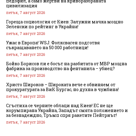
педофил, а само жертви на криворазбраната
цивилизация
петък, 7 август 2026
Гореща социология от Киев: Залужни мачка мощно
Зеленски по рейтинг в Украйна!
петък, 7 август 2026
Ужас в Европа! WSJ: Фолксваген подготвя
съкращаването на 50 000 работници!
петък, 7 август 2026
Бойко Борисов ли е босът на разбитата от МВР мощна
фабрика за производство на фентанила – убиец?
петък, 7 август 2026
Христо Широков – Широката вече е обвиняем от
прокуратурата за ВиК Бургас, но духна в чужбина!
петък, 7 август 2026
Сгъстиха се черните облаци над Киев! ЕС не ще
корумпирана Украйна, Западът смята положението и
за безнадеждно, Тръмп спря ракетите Пейтриът!
петък, 7 август 2026