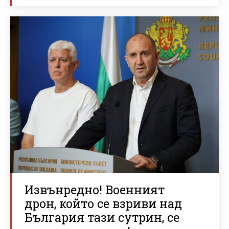
Извънредно! Военният
дрон, който се взриви над
България тази сутрин, се