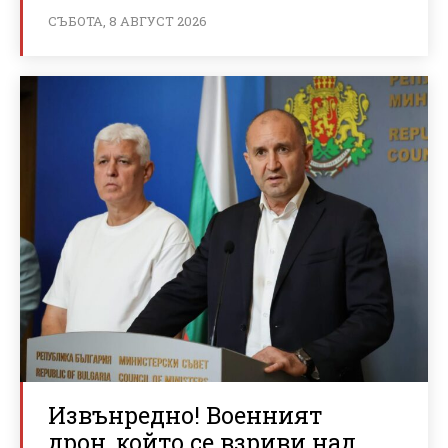
СЪБОТА, 8 АВГУСТ 2026
Извънредно! Военният
дрон, който се взриви над