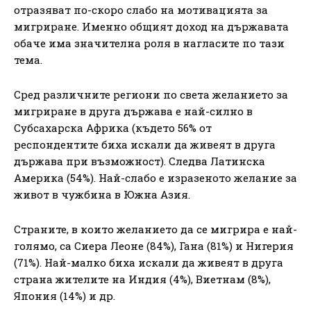
отразяват по-скоро слабо на мотивацията за
мигриране. Именно общият доход на държавата
обаче има значителна роля в нагласите по тази
тема.
Сред различните региони по света желанието за
мигриране в друга държава е най-силно в
Субсахарска Африка (където 56% от
респондентите биха искали да живеят в друга
държава при възможност). Следва Латинска
Америка (54%). Най-слабо е изразеното желание за
живот в чужбина в Южна Азия.
Страните, в които желанието да се мигрира е най-
голямо, са Сиера Леоне (84%), Гана (81%) и Нигерия
(71%). Най-малко биха искали да живеят в друга
страна жителите на Индия (4%), Виетнам (8%),
Япония (14%) и др.