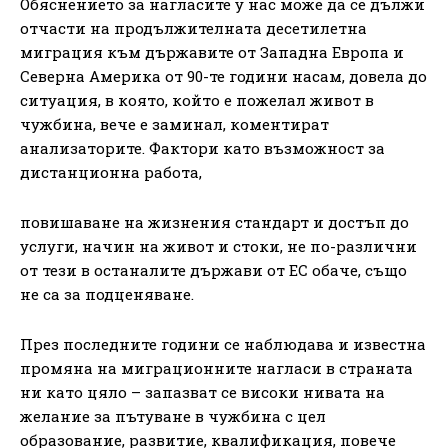
Обяснението за нагласите у нас може да се дължи
отчасти на продължителната десетилетна
миграция към държавите от Западна Европа и
Северна Америка от 90-те години насам, довела до
ситуация, в която, който е пожелал живот в
чужбина, вече е заминал, коментират
анализаторите. Фактори като възможност за
дистанционна работа,
повишаване на жизнения стандарт и достъп до
услуги, начин на живот и стоки, не по-различни
от тези в останалите държави от ЕС обаче, също
не са за подценяване.
През последните години се наблюдава и известна
промяна на миграционните нагласи в страната
ни като цяло – запазват се високи нивата на
желание за пътуване в чужбина с цел
образование, развитие, квалификация, повече