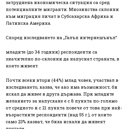
затруднена икономическа ситуация са сред
потенциалните мигранти. Мнозинства склонни
към миграция личат в Субсахарска Африка и
Латинска Америка.
Според изследването на „Галъп интернешънъл“
младите (до 34 години) респонденти са
значително по-склонни да напуснат страната, в
която живеят.
Почти всеки втори (44%) млад човек, участвал в
изследването, казва, че ако има възможност, би
искал да живее в друга държава. При младите
желанието за напускане е с 8 пункта по-голямо
от средното и с 21 пункта повече от това при най-
възрастните респонденти (над 55 г.), от които
само 23% казват, че биха искали да живеят
другаде.