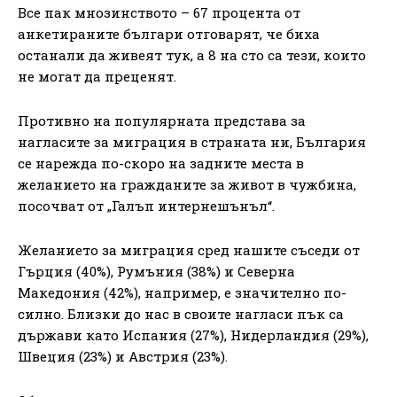
Все пак мнозинството – 67 процента от
анкетираните българи отговарят, че биха
останали да живеят тук, а 8 на сто са тези, които
не могат да преценят.
Противно на популярната представа за
нагласите за миграция в страната ни, България
се нарежда по-скоро на задните места в
желанието на гражданите за живот в чужбина,
посочват от „Галъп интернешънъл“.
Желанието за миграция сред нашите съседи от
Гърция (40%), Румъния (38%) и Северна
Македония (42%), например, е значително по-
силно. Близки до нас в своите нагласи пък са
държави като Испания (27%), Нидерландия (29%),
Швеция (23%) и Австрия (23%).