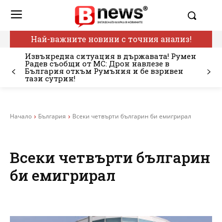
Най-важните новини с точния анализ!
Извънредна ситуация в държавата! Румен
Радев съобщи от МС: Дрон навлезе в
България откъм Румъния и бе взривен
тази сутрин!
Начало
България
Всеки четвърти българин би емигрирал
Всеки четвърти българин
би емигрирал