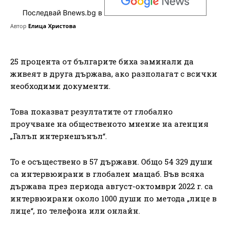
Последвай Bnews.bg в
Автор
Елица Христова
25 процента от българите биха заминали да
живеят в друга държава, ако разполагат с всички
необходими документи.
Това показват резултатите от глобално
проучване на общественото мнение на агенция
„Галъп интернешънъл“.
То е осъществено в 57 държави. Общо 54 329 души
са интервюирани в глобален мащаб. Във всяка
държава през периода август-октомври 2022 г. са
интервюирани около 1000 души по метода „лице в
лице“, по телефона или онлайн.