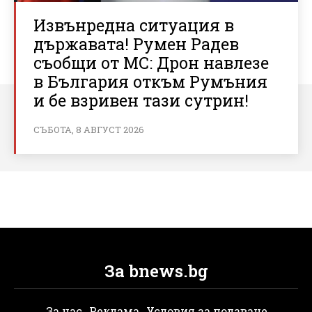
Извънредна ситуация в
държавата! Румен Радев
съобщи от МС: Дрон навлезе
в България откъм Румъния
и бе взривен тази сутрин!
СЪБОТА, 8 АВГУСТ 2026
За bnews.bg
За нас
Реклама
Условия за ползване