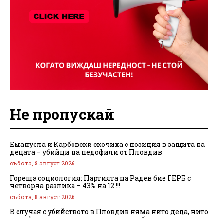
Не пропускай
Емануела и Карбовски скочиха с позиция в защита на
децата – убийци на педофили от Пловдив
събота, 8 август 2026
Гореща социология: Партията на Радев бие ГЕРБ с
четворна разлика – 43% на 12 !!!
събота, 8 август 2026
В случая с убийството в Пловдив няма нито деца, нито