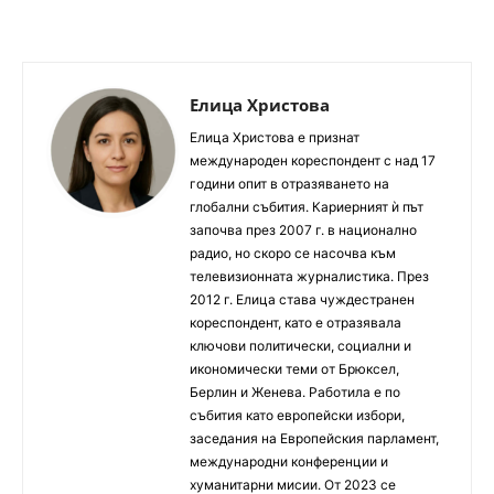
Елица Христова
Елица Христова е признат
международен кореспондент с над 17
години опит в отразяването на
глобални събития. Кариерният ѝ път
започва през 2007 г. в национално
радио, но скоро се насочва към
телевизионната журналистика. През
2012 г. Елица става чуждестранен
кореспондент, като е отразявала
ключови политически, социални и
икономически теми от Брюксел,
Берлин и Женева. Работила е по
събития като европейски избори,
заседания на Европейския парламент,
международни конференции и
хуманитарни мисии. От 2023 се