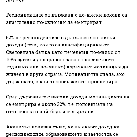
Респондентите от държави с по-ниски доходи са
значително по-склонни да емигрират.
62% от респондентите в държави с по-ниски
доходи (тези, които са класифицирани от
Световната банка като печелещи по-малко от
1085 щатски долара на глава от населението
годишно или по-малко) изразяват мотивация да
живеят в друга страна. Мотивацията спада, ако
държавата, в която човек живее, просперира.
Сред държавите с високи доходи мотивацията да
се емигрира е около 32%, т.е. половината на
отчетената в най-бедните държави.
Анализът показва също, че личният доход на
респондентите, образованието и заетостта се