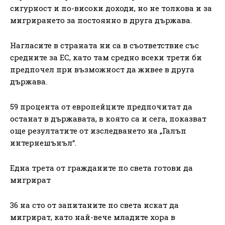
сигурност и по-високи доходи, но не толкова и за
мигрирането за постоянно в друга държава.
Нагласите в страната ни са в съответствие със
средните за ЕС, като там средно всеки трети би
предпочел при възможност да живее в друга
държава.
59 процента от европейците предпочитат да
останат в държавата, в която са и сега, показват
още резултатите от изследването на „Галъп
интернешънъл“.
Една трета от гражданите по света готови да
мигрират
36 на сто от запитаните по света искат да
мигрират, като най-вече младите хора в