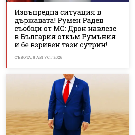
Извънредна ситуация в
държавата! Румен Радев
съобщи от МС: Дрон навлезе
в България откъм Румъния
и бе взривен тази сутрин!
СЪБОТА, 8 АВГУСТ 2026