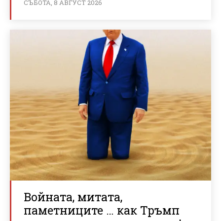
СЪБОТА, 8 АВГУСТ 2026
Войната, митата,
паметниците … как Тръмп