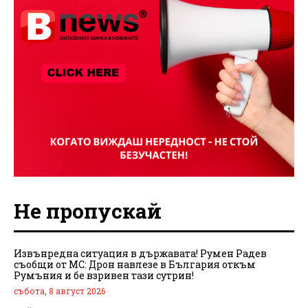
Не пропускай
Извънредна ситуация в държавата! Румен Радев
съобщи от МС: Дрон навлезе в България откъм
Румъния и бе взривен тази сутрин!
събота, 8 август 2026