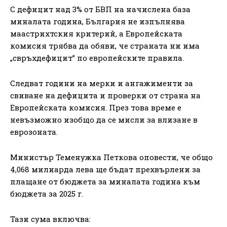
С дефицит над 3% от БВП на начислена база
миналата година, България не изпълнява
маастрихтския критерий, а Европейската
комисия трябва да обяви, че страната ни има
„свръхдефицит” по европейските правила.
Следват години на мерки и ангажименти за
свиване на дефицита и проверки от страна на
Европейската комисия. През това време е
невъзможно изобщо да се мисли за влизане в
еврозоната.
Министър Теменужка Петкова оповести, че общо
4,068 милиарда лева ще бъдат прехвърлени за
плащане от бюджета за миналата година към
бюджета за 2025 г.
Тази сума включва: