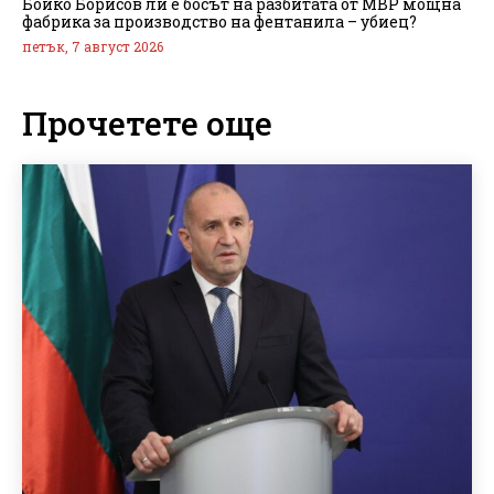
Бойко Борисов ли е босът на разбитата от МВР мощна
фабрика за производство на фентанила – убиец?
петък, 7 август 2026
Прочетете още