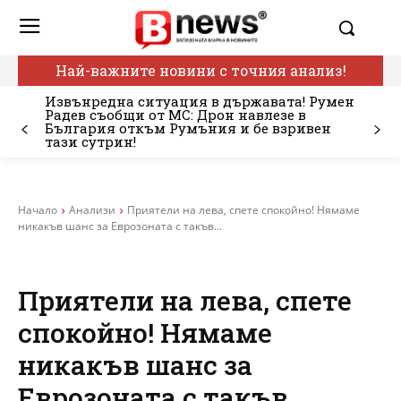
Най-важните новини с точния анализ!
Извънредна ситуация в държавата! Румен
Радев съобщи от МС: Дрон навлезе в
България откъм Румъния и бе взривен
тази сутрин!
Начало
Анализи
Приятели на лева, спете спокойно! Нямаме
никакъв шанс за Еврозоната с такъв...
Приятели на лева, спете
спокойно! Нямаме
никакъв шанс за
Еврозоната с такъв