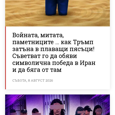
Войната, митата,
паметниците … как Тръмп
затъна в плаващи пясъци!
Съветват го да обяви
символична победа в Иран
и да бяга от там
СЪБОТА, 8 АВГУСТ 2026