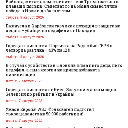
Войната, митата, паметниците … как Тръмп затъна в
плаващи пясъци! Съветват го да обяви символична
победа в Иран и да бяга от там
събота, 8 август 2026
Емануела и Карбовски скочиха с позиция в защита на
децата – убийци на педофили от Пловдив
събота, 8 август 2026
Гореща социология: Партията на Радев бие ГЕРБ с
четворна разлика – 43% на 12 !!!
събота, 8 август 2026
В случая с убийството в Пловдив няма нито деца, нито
педофил, а само жертви на криворазбраната
цивилизация
петък, 7 август 2026
Гореща социология от Киев: Залужни мачка мощно
Зеленски по рейтинг в Украйна!
петък, 7 август 2026
Ужас в Европа! WSJ: Фолксваген подготвя
съкращаването на 50 000 работници!
петък, 7 август 2026