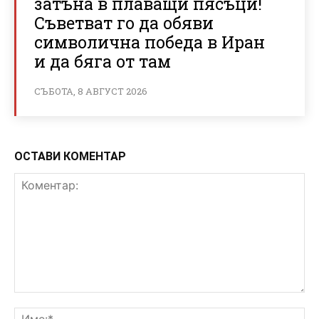
затъна в плаващи пясъци!
Съветват го да обяви
символична победа в Иран
и да бяга от там
СЪБОТА, 8 АВГУСТ 2026
ОСТАВИ КОМЕНТАР
Коментар:
Им