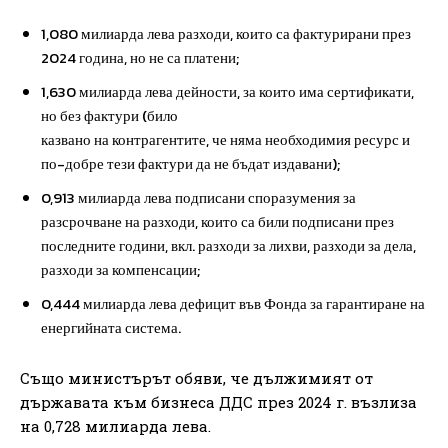
1,080 милиарда лева разходи, които са фактурирани през
2024 година, но не са платени;
1,630 милиарда лева дейности, за които има сертификати,
но без фактури (било
казвано на контрагентите, че няма необходимия ресурс и
по-добре тези фактури да не бъдат издавани);
0,913 милиарда лева подписани споразумения за
разсрочване на разходи, които са били подписани през
последните години, вкл. разходи за лихви, разходи за дела,
разходи за компенсации;
0,444 милиарда лева дефицит във Фонда за гарантиране на
енергийната система.
Също министърът обяви, че дължимият от
държавата към бизнеса ДДС през 2024 г. възлиза
на 0,728 милиарда лева.