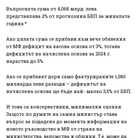
Въпросната сума от 4,068 млрд. лева
представлява 2% от прогнозния БВП за миналата
година.*
Ако цялата сума се прибави към вече обявения
от МФ дефицит на касова основа от 3%, тогава
дефицитът на начислена основа за 2024 г.
нараства до 5%.
Ако се прибавят дори само фактурираните 1,080
милиарда лева разходи – дефицитът на
начислена основа ще бъде най- малко 3,5% от БВП.
И това са консервативни, минимални оценки.
Защото по думите на самия министър става
въпрос за подадена до момента информация на
новото ръководство в МФ от страна на
министерства, ведомства и общини. Т.е. може да