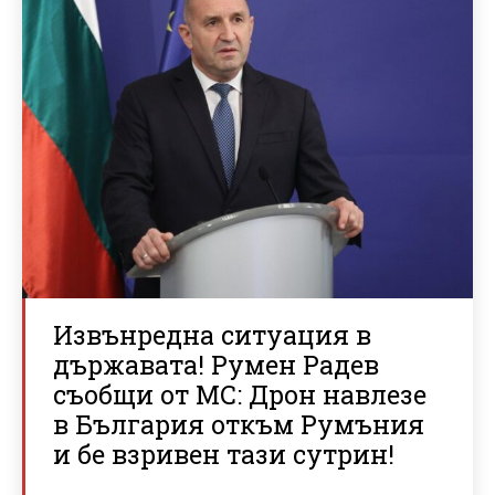
Извънредна ситуация в
държавата! Румен Радев
съобщи от МС: Дрон навлезе
в България откъм Румъния
и бе взривен тази сутрин!