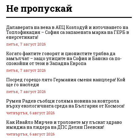
Не пропускай
Далаверата на века в АЕЦ Козлодуй и източването на
Топлофикация – София са запазената марка на ГЕРБ в
енергетиката!
петък, 7 август 2026
Когато фактите говорят и ционистите трябва да
замълчат – защо улиците на София и Банско са по-
спокойни от тези в Западна Европа
петък, 7 август 2026
Посред горещо лято Германия сменя канцлера! Кой
ще го наследи
петък, 7 август 2026
Румен Радев съобщи голяма новина за контрола
върху екологичната среда на България от Космоса!
четвъртък, 6 август 2026
Как Ивайло Мирчев и троловете му лъскат здраво
имиджа на лидера на ДПС Делян Пеевски!
четвъртък, 6 август 2026