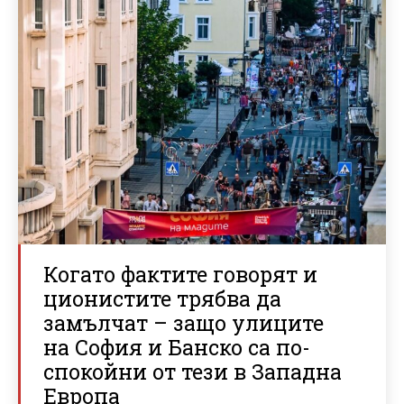
Когато фактите говорят и
ционистите трябва да
замълчат – защо улиците
на София и Банско са по-
спокойни от тези в Западна
Европа