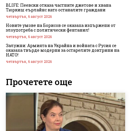
BLIFE: Пеевски отказа частните джетове и хвана
Тюркиш еърлайнс като останалите граждани
четвъртък, 6 август 2026
Новите умове на Борисов се оказаха изпържени от
злоупотреба с политически фентанил!
четвъртък, 6 август 2026
Залужни: Армията на Украйна и войната с Русия се
оказаха твърде модерни за остарелите доктрини на
НАТО!
четвъртък, 6 август 2026
Прочетете още