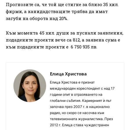
Прогнозите са, че той ще стигне за близо 35 хил.
фирми, а канидадстващите трябва да имат
загуби на оборота над 20%.
Към момента 45 хил. души за пуснали заявления,
подадените проекти вече са 812, а заявена сума е
към подадените проекти е 6 750 935 лв.
Елица Христова
Елица Христова е признат
международен кореспондент с над 17
години опит в отразяването на
глобални събития. Кариерният ѝ път
започва през 2007 г. в национално
радио, но скоро се насочва към
телевизионната журналистика. През
2012 г. Елица става чуждестранен