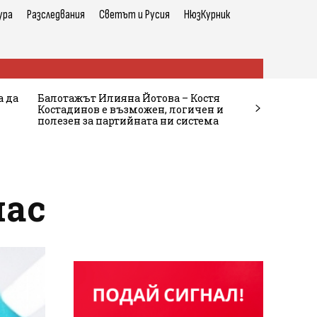
ура
Разследвания
Светът и Русия
НюзКурник
а да
Балотажът Илияна Йотова – Костя
Костадинов е възможен, логичен и
полезен за партийната ни система
нас