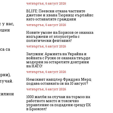
четвъртък, 6 август 2026
BLIFE: Пеевски отказа частните
джетове и хвана Тюркиш еърлайнс
като останалите граждани
 у нас,
четвъртък, 6 август 2026
решен
Новите умове на Борисов се оказаха
изпържени от злоупотреба с
политически фентанил!
четвъртък, 6 август 2026
са са
Залужни: Армията на Украйна и
войната с Русия се оказаха твърде
модерни за остарелите доктрини
на НАТО!
четвъртък, 6 август 2026
рни),
Немският канцлер Фридрих Мерц
случай.
подава оставката си на 10 август?
четвъртък, 6 август 2026
 милион
1000 жалби за случаи на тормоз на
работното място и токсично
управление са подадени срещу ЕК
в Брюксел!