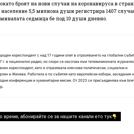
като броят на нови случаи на коронавируса в стран
с население 5,5 милиона души регистрира 1407 случа
зминалата седмица бе под 10 души дневно.
оден кореспондент с над 17 години опит в отразяването на глобални събит
7 г. в национално радио, но скоро се насочва към телевизионната журналис
анен кореспондент, като е отразявала ключови политически, социални и
лин и Женева. Работила е по събития като европейски избори, заседания 
дни конференции и хуманитарни мисии. От 2023 се присъединява към bne
р.
о време, абонирайте се за нашите канали ето тук