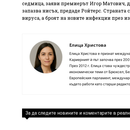
седмица, заяви премиерът Игор Матович, до
запазва нисък, предаде Ройтерс. Страната 
вируса, а броят на новите инфекции през и
Елица Христова
Елица Христова е признат междунар
Кариерният ѝ път започва през 200
През 2012 г. Елица става чуждестр
икономически теми от Брюксел, Бер
Европейския парламент, междунаро
където работи като старши редакто
За да следите новините и коментарите в реалн