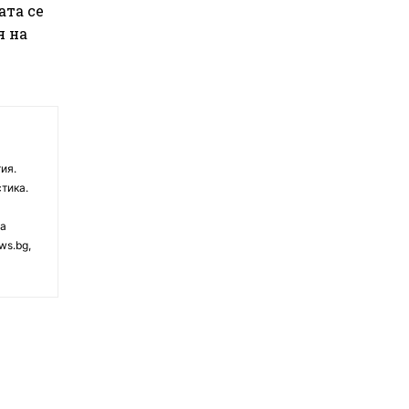
ата се
я на
ия.
тика.
на
ws.bg,