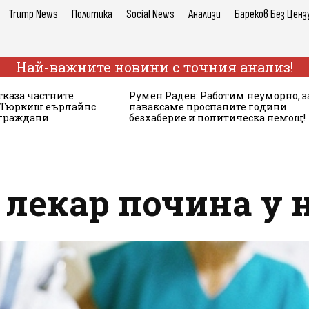
Trump News
Политика
Social News
Анализи
Бареков Без Ценз
Най-важните новини с точния анализ!
тказа частните
Румен Радев: Работим неуморно, з
а Тюркиш еърлайнс
наваксаме проспаните години
 граждани
безхаберие и политическа немощ!
 лекар почина у 