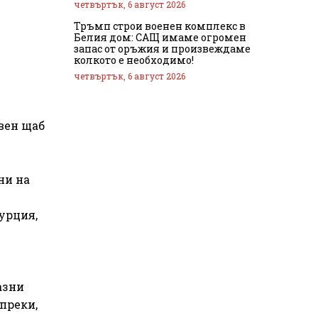
четвъртък, 6 август 2026
Тръмп строи военен комплекс в
Белия дом: САЩ имаме огромен
запас от оръжия и произвеждаме
колкото е необходимо!
четвъртък, 6 август 2026
вен щаб
ни на
урция,
азни
преки,