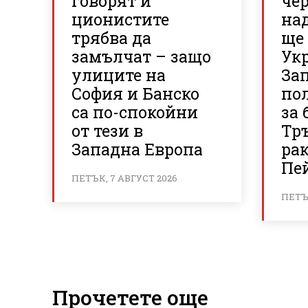
говорят и
че
ционистите
над
трябва да
ще
замълчат – защо
Ук
улиците на
За
София и Банско
по
са по-спокойни
за 
от тези в
Тр
Западна Европа
ра
Пе
ПЕТЪК, 7 АВГУСТ 2026
ПЕТЪК
Прочетете още