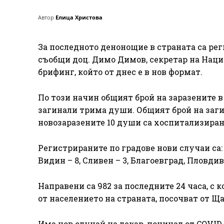
Автор
Елица Христова
За последното денонощие в страната са рег
съобщи доц. Димо Димов, секретар на Нац
брифинг, който от днес е в нов формат.
По този начин общият брой на заразените в 
загинали трима души. Общият брой на заги
новозаразените 10 души са хоспитализирани
Регистрираните по градове нови случаи са: в
Видин – 8, Сливен – 3, Благоевград, Пловдив
Направени са 982 за последните 24 часа, с 
от населението на страната, посочват от Ща
Има нов случай на лекар, починал от COVI