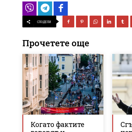
СПОДЕЛИ
Прочетете още
Когато фактите
Сгъ