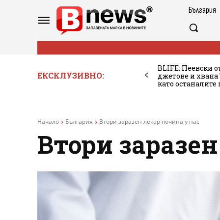
България
BLIFE: Пеевски о
ЕКСКЛУЗИВНО:
джетове и хван
като останалите
Начало
България
Втори заразен лекар почина у нас
Втори заразен