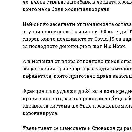
че вчера страната прибави в черната хрони
които не са били хоспитализирани.
Най-силно засегнати от пандемията остав
случаи надвишава 1 милион и 100 хиляди. 
според които починалите от Covid-19 са над
за последното денонощие в щат Ню Йорк.
А в Испания от вчера отпаднаха някои огра
обществения транспорт ще е задължително.
кафенетата, които приготвят храна за вкъщ
Франция пък удължи до 24 юли извънредно
правителството, което предстои да бъде об
здравната система ще бъде преждевременна
коронавируса.
Увеличават се шансовете и Словакия да ра