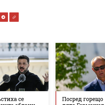
стиха се
Посред горещо