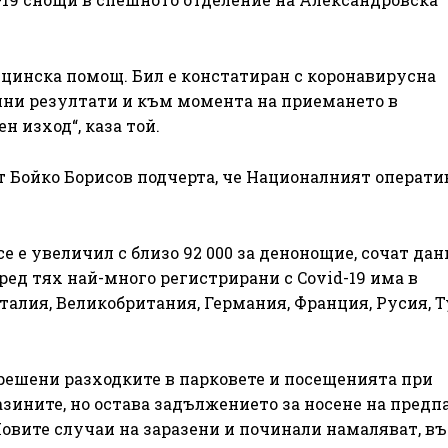
ицинска помощ. Бил е констатиран с коронавирусна
елни резултати и към момента на приемането в
 изход“, каза той.
 Бойко Борисов подчерта, че Националният операти
се е увеличил с близо 92 000 за денонощие, сочат дан
ред тях най-много регистрирани с Covid-19 има в
талия, Великобритания, Германия, Франция, Русия, Т
решени разходките в парковете и посещенията при
азините, но остава задължението за носене на предп
Новите случаи на заразени и починали намаляват, въ