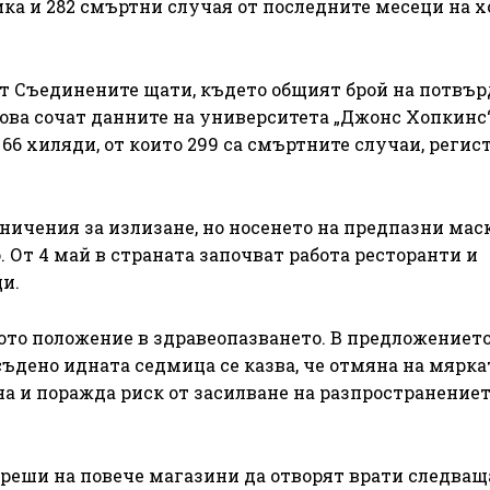
ка и 282 смъртни случая от последните месеци на х
ат Съединените щати, където общият брой на потвъ
Това сочат данните на университета „Джонс Хопкинс“
 66 хиляди, от които 299 са смъртните случаи, реги
ничения за излизане, но носенето на предпазни мас
 От 4 май в страната започват работа ресторанти и
и.
то положение в здравеопазването. В предложението
съдено идната седмица се казва, че отмяна на мярка
 и поражда риск от засилване на разпространениет
зреши на повече магазини да отворят врати следващ