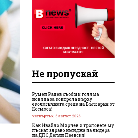
Не пропускай
Румен Радев съобщи голяма
новина за контрола върху
екологичната среда на България от
Космоса!
четвъртък, 6 август 2026
Как Ивайло Мирчев и троловете му
лъскат здраво имиджа на лидера
на ДПС Делян Пеевски!