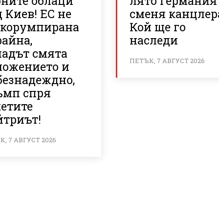
рните облаци
лято Германия
 Киев! ЕС не
сменя канцлер
 корумпирана
Кой ще го
райна,
наследи
падът смята
ПЕТЪК, 7 АВГУСТ 2026
ложението и
безнадеждно,
ъмп спря
кетите
йтриът!
, 7 АВГУСТ 2026