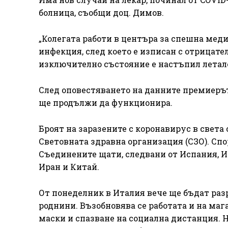
болница, съобщи доц. Димов.
„Колегата работи в центъра за спешна мед
инфекция, след което е изписан с отрицат
изключително състояние е настъпил летален
След оповестяването на данните премиерът
ще продължи да функционира.
Броят на заразените с коронавирус в света 
Световната здравна организация (СЗО). Спо
Съединените щати, следвани от Испания, И
Иран и Китай.
От понеделник в Италия вече ще бъдат раз
роднини. Възобновява се работата и на маг
маски и спазване на социална дистанция. 