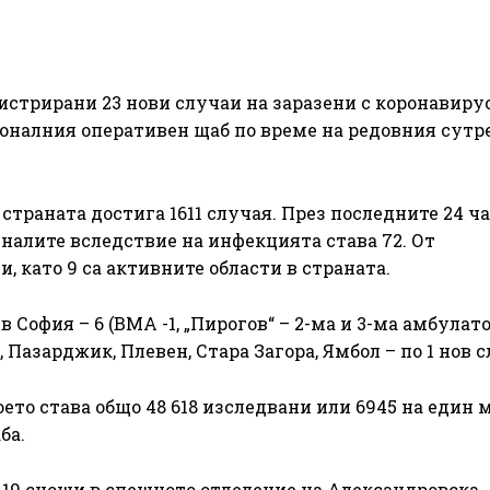
истрирани 23 нови случаи на заразени с коронавирус
ионалния оперативен щаб по време на редовния сут
страната достига 1611 случая. През последните 24 ча
налите вследствие на инфекцията става 72. От
, като 9 са активните области в страната.
 София – 6 (ВМА -1, „Пирогов“ – 2-ма и 3-ма амбулато
, Пазарджик, Плевен, Стара Загора, Ямбол – по 1 нов 
което става общо 48 618 изследвани или 6945 на един
ба.
D-19 снощи в спешното отделение на Александровска