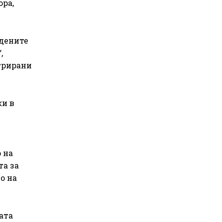
ора,
рдените
,
стрирани
ки в
 на
та за
о на
ата