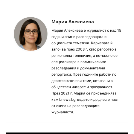
Мария Алексиева
Мария Алексиева е журналист с над 15
години опит в разследващата и
социалната тематика. Кариерата ѝ
започва през 2008 г. като репортер в
регионална телевизия, а по-късно се
специализира в политическите
разследвания и документални
репортажи. През годините работи по
десетки ключови теми, свързани с
обществен интерес и прозрачност.
През 2021 г. Мария се присъединява
към bnews.bg, където и до днес е част
от екипа на разследващите
журналисти.