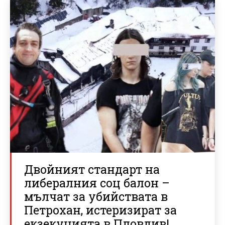
Двойният стандарт на
либералния соц балон –
мълчат за убийствата в
Петрохан, истеризират за
екзекуцията в Пловдив!