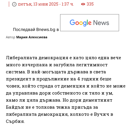
петък, 13 юни 2025 - 1:37 ч.
335
Последвай Bnews.bg в
Автор
Мария Алексиева
Либералната демокрация е като цяло една вече
много изчерпана и загубила легитимност
система. В най-могъщата държава в света
президент в продължение на 4 години беше
човек, който страда от деменция и който не може
да управлява дори собственото си тяло и ум,
камо ли цяла държава. Но дори дементният
Байдън не е толкова тежка присъда за
либералната демокрация, колкото е Вучич в
Сърбия.