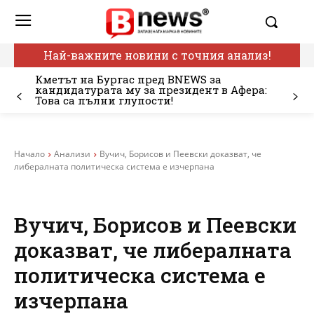
Най-важните новини с точния анализ!
Кметът на Бургас пред BNEWS за
кандидатурата му за президент в Афера:
Това са пълни глупости!
Начало
Анализи
Вучич, Борисов и Пеевски доказват, че
либералната политическа система е изчерпана
Вучич, Борисов и Пеевски
доказват, че либералната
политическа система е
изчерпана