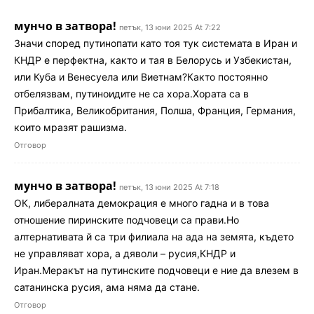
мунчо в затвора!
петък, 13 юни 2025 At 7:22
Значи според путинопати като тоя тук системата в Иран и
КНДР е перфектна, както и тая в Белорусь и Узбекистан,
или Куба и Венесуела или Виетнам?Както постоянно
отбелязвам, путиноидите не са хора.Хората са в
Прибалтика, Великобритания, Полша, Франция, Германия,
които мразят рашизма.
Отговор
мунчо в затвора!
петък, 13 юни 2025 At 7:18
ОК, либералната демокрация е много гадна и в това
отношение пиринските подчовеци са прави.Но
алтернативата й са три филиала на ада на земята, където
не управляват хора, а дяволи – русия,КНДР и
Иран.Меракът на путинските подчовеци е ние да влезем в
сатанинска русия, ама няма да стане.
Отговор