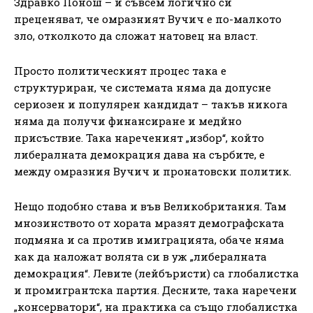
Здравко Понош – и съвсем логично си
преценяват, че омразният Вучич е по-малкото
зло, отколкото да сложат натовец на власт.
Просто политическият процес така е
структуриран, че системата няма да допусне
сериозен и популярен кандидат – такъв никога
няма да получи финансиране и медйно
присъствие. Така нареченият „избор“, който
либералната демокрация дава на сърбите, е
между омразния Вучич и пронатовски политик.
Нещо подобно става и във Великобритания. Там
мнозинството от хората мразят демографската
подмяна и са против имиграцията, обаче няма
как да наложат волята си в уж „либералната
демокрация“. Левите (лейбъристи) са глобалистка
и промигрантска партия. Десните, така наречени
„консерватори“, на практика са също глобалистка