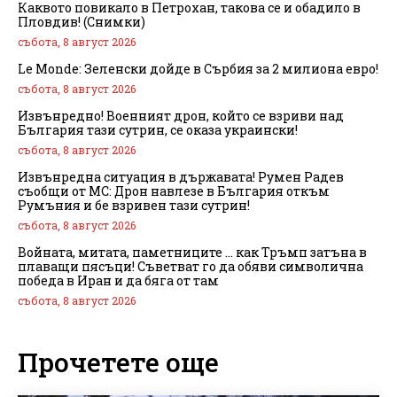
Каквото повикало в Петрохан, такова се и обадило в
Пловдив! (Снимки)
събота, 8 август 2026
Le Monde: Зеленски дойде в Сърбия за 2 милиона евро!
събота, 8 август 2026
Извънредно! Военният дрон, който се взриви над
България тази сутрин, се оказа украински!
събота, 8 август 2026
Извънредна ситуация в държавата! Румен Радев
съобщи от МС: Дрон навлезе в България откъм
Румъния и бе взривен тази сутрин!
събота, 8 август 2026
Войната, митата, паметниците … как Тръмп затъна в
плаващи пясъци! Съветват го да обяви символична
победа в Иран и да бяга от там
събота, 8 август 2026
Прочетете още