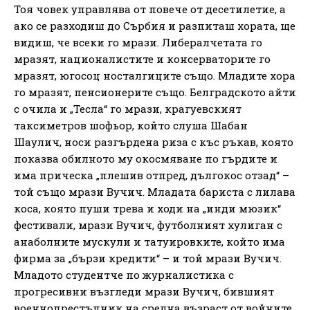
Тоя човек управлява от повече от десетилетие, а
ако се разходиш до Сърбия и разпиташ хората, ще
видиш, че всеки го мрази. Либералчетата го
мразят, националистите и консерваторите го
мразят, югосоц носталгиците също. Младите хора
го мразят, пенсионерите също. Белградското айти
с очила и „Тесла“ го мрази, крагуевският
таксиметров шофьор, който слуша Шабан
Шаулич, носи разгърдена риза с къс ръкав, която
показва обилното му окосмяване по гърдите и
има прическа „плешив отпред, дългокос отзад“ –
той също мрази Вучич. Младата бариста с лилава
коса, която пуши трева и ходи на „инди мюзик“
фестивали, мрази Вучич, футболният хулиган с
анаболните мускули и татуировките, който има
фирма за „бързи кредити“ – и той мрази Вучич.
Младото студентче по журналистика с
прогресивни възгледи мрази Вучич, бившият
военнопрестъпник на средна възраст от войните