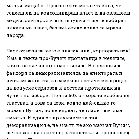
малки мащаби. Просто системата е такава, че
успееш ли да консолидираш власт и да овладееш
медии, олигарси и институции – ще те избират
винаги на власт, без значение колко те мрази
народа.
Част от вота за него е платен или „корпоративен“.
Има и тежка про-Вучич пропаганда в медиите,
която влияе на по-податливите. Но основните
фактори са деморализацията на електората и
невъзможността на самия политически процес
да допусне сериозен и достоен противник на
Вучич на избори. Почти 50% от хората изобщо не
гласуват, а това са тези, които най-силно го
мразят Вучич, но не вярват, че гласът им има
смисъл. И една от причините за тая
деморализация е, че знаят, че ако махнат Вучич,
ще сложат на власт евроатлантика и пронатовец