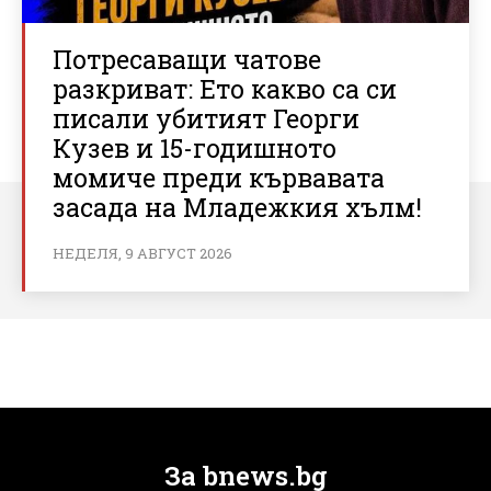
Потресаващи чатове
разкриват: Ето какво са си
писали убитият Георги
Кузев и 15-годишното
момиче преди кървавата
засада на Младежкия хълм!
НЕДЕЛЯ, 9 АВГУСТ 2026
За bnews.bg