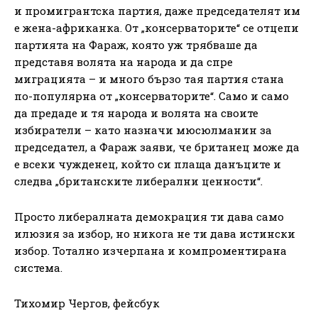
и промигрантска партия, даже председателят им
е жена-африканка. От „консерваторите“ се отцепи
партията на Фараж, която уж трябваше да
представя волята на народа и да спре
миграцията – и много бързо тая партия стана
по-популярна от „консерваторите“. Само и само
да предаде и тя народа и волята на своите
избиратели – като назначи мюсюлманин за
председател, а Фараж заяви, че британец може да
е всеки чужденец, който си плаща данъците и
следва „британските либерални ценности“.
Просто либералната демокрация ти дава само
илюзия за избор, но никога не ти дава истински
избор. Тотално изчерпана и компроментирана
система.
Тихомир Чергов, фейсбук