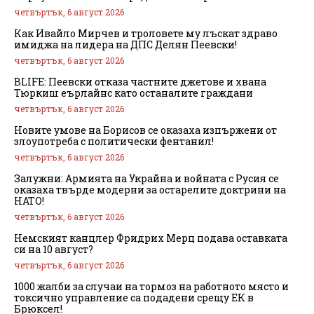
четвъртък, 6 август 2026
Как Ивайло Мирчев и троловете му лъскат здраво
имиджа на лидера на ДПС Делян Пеевски!
четвъртък, 6 август 2026
BLIFE: Пеевски отказа частните джетове и хвана
Тюркиш еърлайнс като останалите граждани
четвъртък, 6 август 2026
Новите умове на Борисов се оказаха изпържени от
злоупотреба с политически фентанил!
четвъртък, 6 август 2026
Залужни: Армията на Украйна и войната с Русия се
оказаха твърде модерни за остарелите доктрини на
НАТО!
четвъртък, 6 август 2026
Немският канцлер Фридрих Мерц подава оставката
си на 10 август?
четвъртък, 6 август 2026
1000 жалби за случаи на тормоз на работното място и
токсично управление са подадени срещу ЕК в
Брюксел!