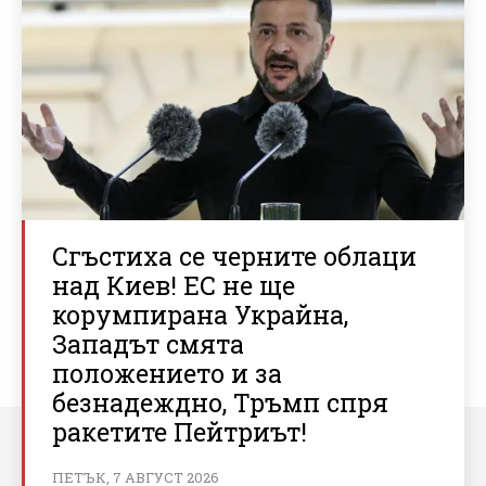
Сгъстиха се черните облаци
над Киев! ЕС не ще
корумпирана Украйна,
Западът смята
положението и за
безнадеждно, Тръмп спря
ракетите Пейтриът!
ПЕТЪК, 7 АВГУСТ 2026