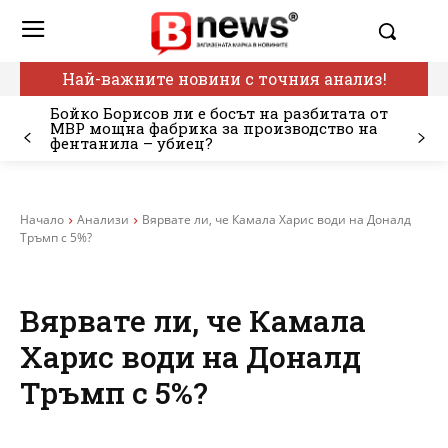
Най-важните новини с точния анализ!
Бойко Борисов ли е босът на разбитата от
МВР мощна фабрика за производство на
фентанила – убиец?
Начало
Анализи
Вярвате ли, че Камала Харис води на Доналд
Тръмп с 5%?
Вярвате ли, че Камала
Харис води на Доналд
Тръмп с 5%?