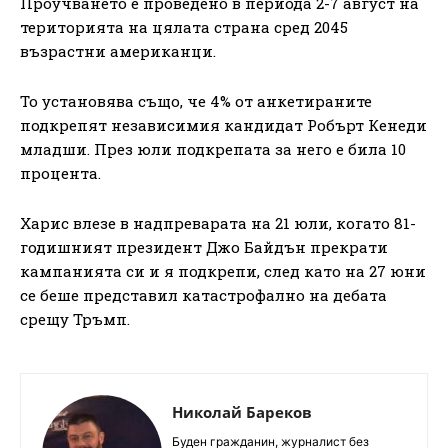
Проучването е проведено в периода 2-7 август на
територията на цялата страна сред 2045
възрастни американци.
То установява също, че 4% от анкетираните
подкрепят независимия кандидат Робърт Кенеди
младши. През юли подкрепата за него е била 10
процента.
Харис влезе в надпреварата на 21 юли, когато 81-
годишният президент Джо Байдън прекрати
кампанията си и я подкрепи, след като на 27 юни
се беше представил катастрофално на дебата
срещу Тръмп.
Николай Бареков
Буден гражданин, журналист без