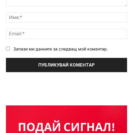
Коментар:
Им
Ema
Запази ми данните за следващ мой коментар.