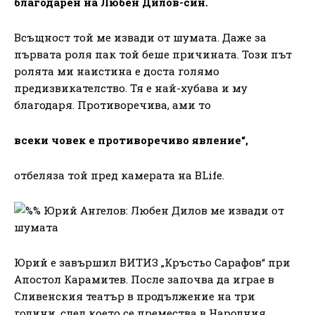
благодарен на Любен Дилов-син.
Всъщност той ме извади от шумата. Даже за
първата роля пак той беше причината. Този път
ролята ми наистина е доста голямо
предизвикателство. Тя е най-хубава и му
благодаря. Противоречива, ами то
всеки човек е противоречиво явление“,
отбеляза той пред камерата на BLife.
Юрий е завършил ВИТИЗ „Кръстьо Сарафов“ при
Апостол Карамитев. После започва да играе в
Сливенския театър в продължение на три
години, след което се премества в Народния