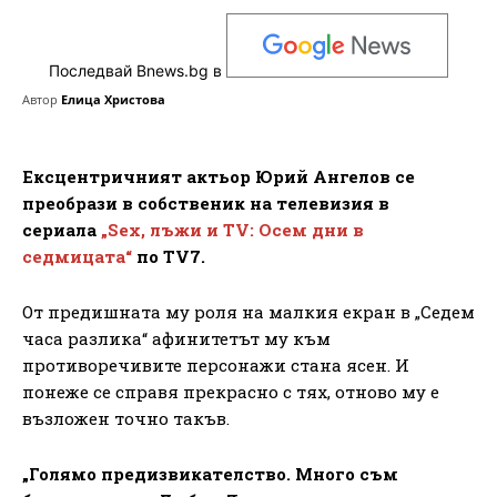
Последвай Bnews.bg в
Автор
Елица Христова
Ексцентричният актьор Юрий Ангелов се
преобрази в собственик на телевизия в
сериала
„Sex, лъжи и TV: Осем дни в
седмицата“
по TV7.
От предишната му роля на малкия екран в „Седем
часа разлика“ афинитетът му към
противоречивите персонажи стана ясен. И
понеже се справя прекрасно с тях, отново му е
възложен точно такъв.
„Голямо предизвикателство. Много съм