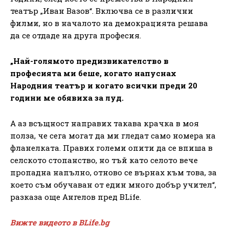
театър „Иван Вазов“. Включва се в различни
филми, но в началото на демокрацията решава
да се отдаде на друга професия.
„Най-голямото предизвикателство в
професията ми беше, когато напуснах
Народния театър и когато всички преди 20
години ме обявиха за луд.
А аз всъщност направих такава крачка в моя
полза, че сега могат да ми гледат само номера на
фланелката. Правих големи опити да се впиша в
селското стопанство, но тъй като селото вече
пропадна напълно, отново се върнах към това, за
което съм обучаван от един много добър учител“,
разказа още Ангелов пред BLife.
Вижте видеото в BLife.bg