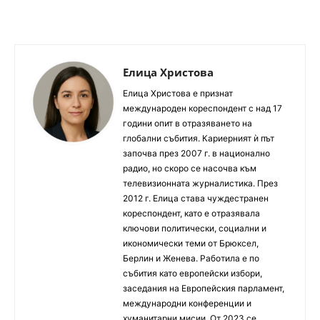
Елица Христова
Елица Христова е признат
международен кореспондент с над 17
години опит в отразяването на
глобални събития. Кариерният ѝ път
започва през 2007 г. в национално
радио, но скоро се насочва към
телевизионната журналистика. През
2012 г. Елица става чуждестранен
кореспондент, като е отразявала
ключови политически, социални и
икономически теми от Брюксел,
Берлин и Женева. Работила е по
събития като европейски избори,
заседания на Европейския парламент,
международни конференции и
хуманитарни мисии. От 2023 се