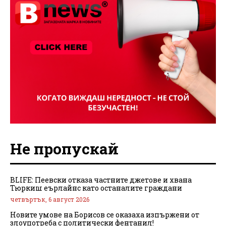
Не пропускай
BLIFE: Пеевски отказа частните джетове и хвана
Тюркиш еърлайнс като останалите граждани
четвъртък, 6 август 2026
Новите умове на Борисов се оказаха изпържени от
злоупотреба с политически фентанил!