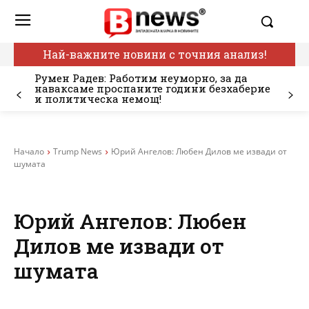
Най-важните новини с точния анализ!
Румен Радев: Работим неуморно, за да
наваксаме проспаните години безхаберие
и политическа немощ!
Начало
Trump News
Юрий Ангелов: Любен Дилов ме извади от
шумата
Юрий Ангелов: Любен
Дилов ме извади от
шумата