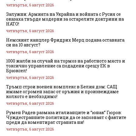
четвъртък, 6 август 2026
Залужни: Армията на Украйна и войната с Русия се
оказаха твърде модерни за остарелите доктрини на
НАТО!
четвъртък, 6 август 2026
Немският канцлер Фридрих Мерц подава оставката
си на 10 август?
четвъртък, 6 август 2026
1000 жалби за случай на тормоз на работното място и
токсично управление са подадени срещу ЕК в
Брюксел!
четвъртък, 6 август 2026
Тръмп строи военен комплекс в Белия дом: САЩ
имаме огромен запас от оръжия и произвеждаме
колкото е необходимо!
четвъртък, 6 август 2026
Румен Радев размаза италианците и “юнак” Гюров:
Чуждестранните политици да се запознаят с фактите
преди да коментират страната ни!
четвъртък, 6 август 2026