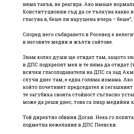
няма такъв, не реагира. Ако имаше нормал
Конституционни съд да се тълкува какво н
гласува я, беше ли нарушена вчера – беше“,
Според него събирането в Росенец е нелег
в неговите медии и жълти сайтове.
Знам колко души ще отидат там, защото зна
в ДПС подкрепят мен и те няма да отидат (т
всички гласоподаватели на ДПС са зад Ахмед
случи днес там, е една голяма измама. Ако 
който почетният председател и сегашният 
те загубиха своята стойност съгласно уста
може да реши днес, това са пиар медийни х
Той директно обвини Доган. Нека го попитат
подметна нежелания в ДПС Пеевски.