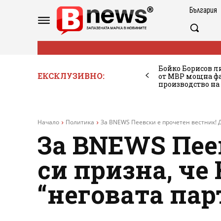
България
Бойко Борисов ли
ЕКСКЛУЗИВНО:
от МВР мощна фа
производство на
Начало
Политика
За BNEWS Пеевски е прочетен вестник! Д
За BNEWS Пеев
си призна, че
“неговата пар