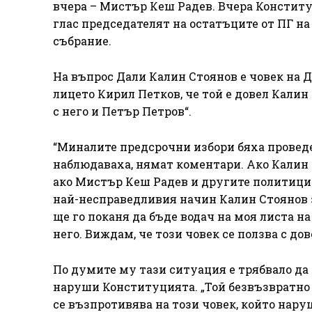
вчера – Мистър Кеш Радев. Вчера Конститу
глас председателят на остатъците от ПГ н
събрание.
На въпрос Дали Калин Стоянов е човек на 
лицето Кирил Петков, че той е довел Калин 
с него и Петър Петров“.
“Миналите предсрочни избори бяха провед
наблюдаваха, нямат коментари. Ако Калин С
ако Мистър Кеш Радев и другите политици 
най-несправедливия начин Калин Стоянов з
ще го поканя да бъде водач на моя листа 
него. Виждам, че този човек се ползва с до
По думите му тази ситуация е трябвало да
наруши Конституцията. „Той безвъзвратно
се възпротивява на този човек, който нар