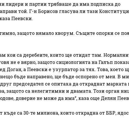
ни лидери и партии трябваше да има подписка до
аправи той. Г-н Борисов гласува ли тази Конституци
 каза Пеевски.
итимно, защото нямало кворум. Същите опорки се по
м кои са деребеите, които ще отидат там. Нормални
овя не е вярно, защото сициологията на Галъп показа
 Доган, а Пеевски е узурпатор за тях. Това, което щ
нещо бъде направено, ще бъде оспорено от мен. В миг
друг председател се опитаха да откраднат марката 
ва, защото са нелегитимни и двамата. Този орган ни
одове, доверие не може да има“, каза още Делян Пеев
 къде са 30-те милиона, които открадна от ББР, ядо