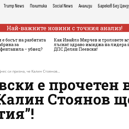
Trump News
Политика
Social News
Анализи
Бареков Без Ценз
Най-важните новини с точния анализ!
 е босът на разбитата
Как Ивайло Мирчев и троловете м
брика за
лъскат здраво имиджа на лидера 
 фентанила – убиец?
ДПС Делян Пеевски!
нес си призна, че Калин Стоянов...
ски е прочетен 
 Калин Стоянов щ
тия”!