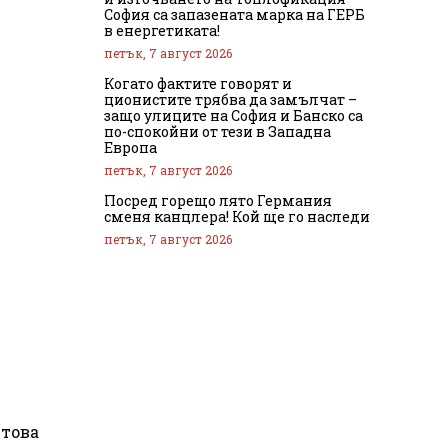
София са запазената марка на ГЕРБ
в енергетиката!
петък, 7 август 2026
Когато фактите говорят и
ционистите трябва да замълчат –
защо улиците на София и Банско са
по-спокойни от тези в Западна
Европа
петък, 7 август 2026
Посред горещо лято Германия
сменя канцлера! Кой ще го наследи
петък, 7 август 2026
 това