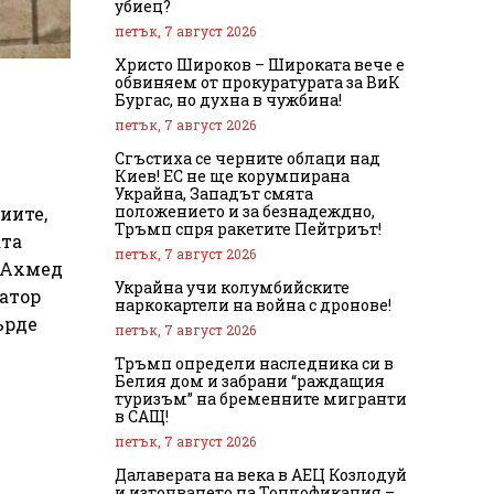
убиец?
петък, 7 август 2026
Христо Широков – Широката вече е
обвиняем от прокуратурата за ВиК
Бургас, но духна в чужбина!
петък, 7 август 2026
Сгъстиха се черните облаци над
Киев! ЕС не ще корумпирана
Украйна, Западът смята
положението и за безнадеждно,
иите,
Тръмп спря ракетите Пейтриът!
ата
петък, 7 август 2026
т Ахмед
Украйна учи колумбийските
натор
наркокартели на война с дронове!
ърде
петък, 7 август 2026
Тръмп определи наследника си в
Белия дом и забрани “раждащия
туризъм” на бременните мигранти
в САЩ!
петък, 7 август 2026
Далаверата на века в АЕЦ Козлодуй
и източването на Топлофикация –