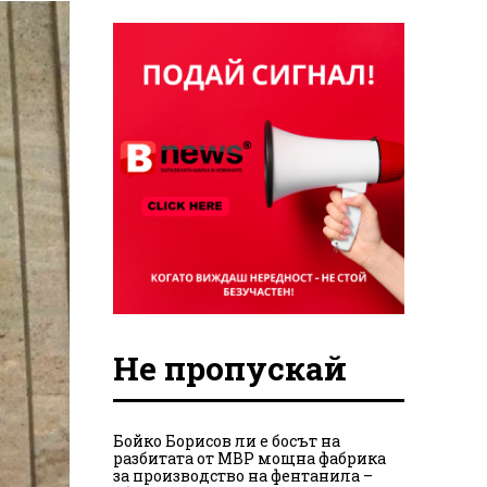
Не пропускай
Бойко Борисов ли е босът на
разбитата от МВР мощна фабрика
за производство на фентанила –