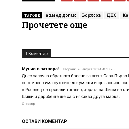
ахмед доган
Борисов
ДПС
Ка
ТАГОВЕ
Прочетете още
1 Коментар
Мунчо в затвора!
вторник, 20 август 2024 At 18:20
Днес започна обратното броене за агент Сава.Първо 
несъмнено има нужните документи и ще започне скор
в Росенец се провали тотално, хората на Шиши не от
Шиши и дерибеите ще са с някаква друга марка.
Отговор
ОСТАВИ КОМЕНТАР