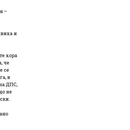
я –
явиха и
те хора
, че
е се
а, в
на ДПС,
що не
ски.
сано