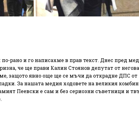
по-рано и го написахме в прав текст. Днес пред мед
призна, че ще прави Калин Стоянов депутат от негов
име, защото явно още ще се мъчи да открадне ДПС о
ападки. За нашата медия ходовете на великия комби
Самият Пеевски е сам и без сериозни съветници и тв
.