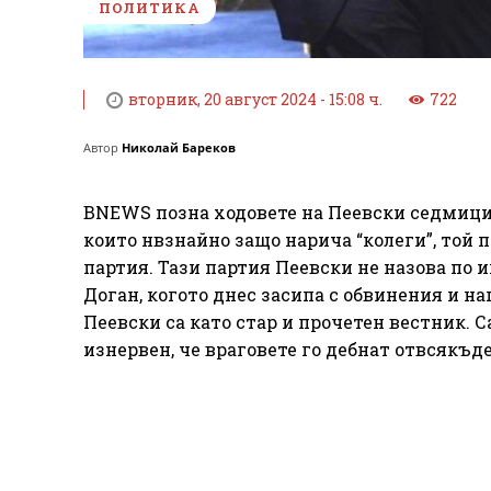
ПОЛИТИКА
вторник, 20 август 2024 - 15:08 ч.
722
Автор
Николай Бареков
BNEWS позна ходовете на Пеевски седмици 
които нвзнайно защо нарича “колеги”, той 
партия. Тази партия Пеевски не назова по 
Доган, когото днес засипа с обвинения и н
Пеевски са като стар и прочетен вестник. 
изнервен, че враговете го дебнат отвсякъде