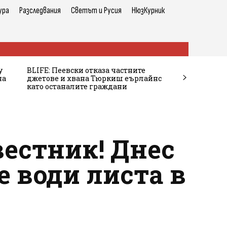
ура
Разследвания
Светът и Русия
НюзКурник
у
BLIFE: Пеевски отказа частните
на
джетове и хвана Тюркиш еърлайнс
като останалите граждани
вестник! Днес
е води листа в