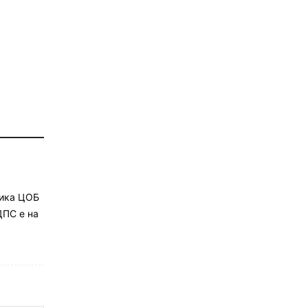
вика ЦОБ
ДПС е на