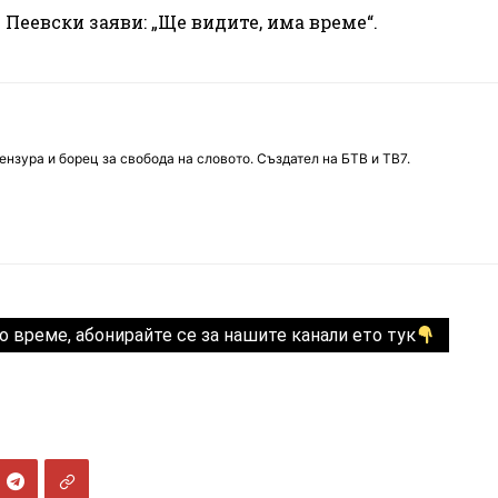
 Пеевски заяви: „Ще видите, има време“.
нзура и борец за свобода на словото. Създател на БТВ и ТВ7.
о време, абонирайте се за нашите канали ето тук