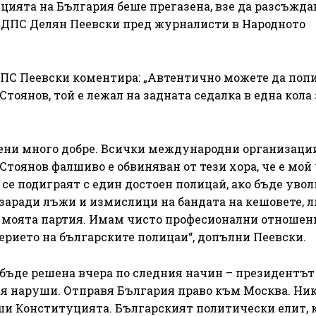
цията на България беше прегазена, взе да разсъжда
а ДПС Делян Пеевски пред журналисти в Народното
ДПС Пеевски коментира: „Автентично можете да поп
Стоянов, той е лежал на задната седалка в една кола
ени много добре. Всички международни организации
тоянов фалшиво е обвиняван от тези хора, че е мой 
се подиграят с един достоен полицай, ако бъде увол
аради лъжи и измислици на бандата на кешовете, л
на моята партия. Имам чисто професионални отношен
верието на българските полицаи“, допълни Пеевски.
 бъде решена вчера по следния начин – президентът
 я наруши. Отправя България право към Москва. Ник
уши Конституцията. Българският политически елит, 