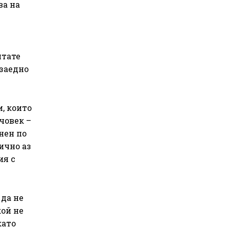
ва на
итате
 заедно
, които
човек –
нен по
ично аз
ия с
 да не
ой не
като