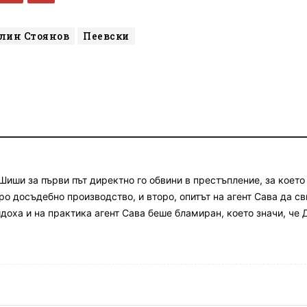
лин Стоянов
Пеевски
Шиши за първи път директно го обвини в престъпление, за което
о досъдебно производство, и второ, опитът на агент Сава да с
идоха и на практика агент Сава беше бламиран, което значи, че 