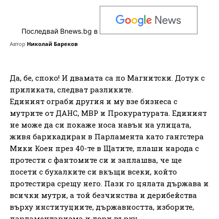
Последвай Bnews.bg в
Автор
Николай Бареков
Да, бе, споко! И двамата са по Магнитски. Дотук с
приликата, следват разликите.
Единият ограби другия и му взе бизнеса с
мутрите от ДАНС, МВР и Прокуратурата. Единият
не може да си покаже носа навън на улицата,
живя барикадиран в Парламента като гангстера
Мики Коен през 40-те в Щатите, плаши народа с
протести с фантомите си и заплашва, че ще
посети с бухалките си вкъщи всеки, който
протестира срещу него. Пази го цялата държава и
всички мутри, а той безчинства и дерибейства
върху институциите, държавността, изборите,
парламентаризма и дори върху