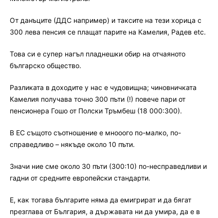
От данъците (ДДС например) и таксите на тези хорица с
300 лева пенсия се плащат парите на Камелия, Радев etc.
Това си е супер нагъл пладнешки обир на отчаяното
българско общество.
Разликата в доходите у нас е чудовищна; чиновничката
Камелия получава точно 300 пъти (!) повече пари от
пенсионера Гошо от Полски Тръмбеш (18 000:300).
В ЕС същото съотношение е мнооого по-малко, по-
справедливо – някъде около 10 пъти.
Значи ние сме около 30 пъти (300:10) по-несправедливи и
гадни от средните европейски стандарти.
Е, как тогава българите няма да емигрират и да бягат
презглава от България, а държавата ни да умира, да е в