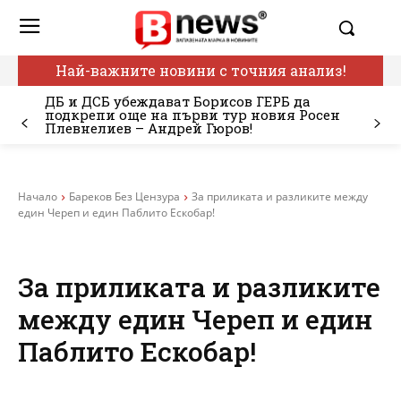
Най-важните новини с точния анализ!
ДБ и ДСБ убеждават Борисов ГЕРБ да
подкрепи още на първи тур новия Росен
Плевнелиев – Андрей Гюров!
Начало
Бареков Без Цензура
За приликата и разликите между
един Череп и един Паблито Ескобар!
За приликата и разликите
между един Череп и един
Паблито Ескобар!