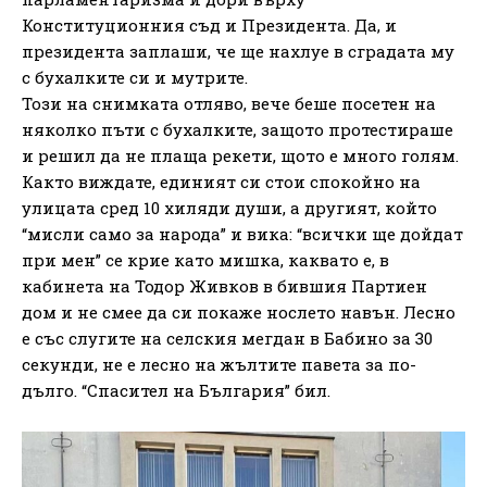
Конституционния съд и Президента. Да, и
президента заплаши, че ще нахлуе в сградата му
с бухалките си и мутрите.
Този на снимката отляво, вече беше посетен на
няколко пъти с бухалките, защото протестираше
и решил да не плаща рекети, щото е много голям.
Както виждате, единият си стои спокойно на
улицата сред 10 хиляди души, а другият, който
“мисли само за народа” и вика: “всички ще дойдат
при мен” се крие като мишка, каквато е, в
кабинета на Тодор Живков в бившия Партиен
дом и не смее да си покаже нослето навън. Лесно
е със слугите на селския мегдан в Бабино за 30
секунди, не е лесно на жълтите павета за по-
дълго. “Спасител на България” бил.