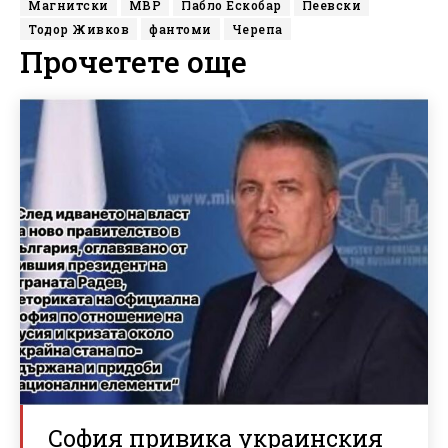
Магнитски
МВР
Пабло Ескобар
Пеевски
Тодор Живков
фантоми
Черепа
Прочетете още
София привика украинския