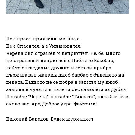
Не е прасе, приятели, мишка е.
Не е Спасител, а е Унищожител.
Черепа бил страшен и неприятен. Не, бе, много
по-страшен и неприятен е Паблито Ескобар,
който отгледахме дружно и сега си прибра
държавата в малкия джоб барбар с бъдещето на
децата. Каквото не се побра в задния му джоб,
замина в чували и палети със самолета за Дубай.
Питайте “Черепа”, питайте “Тиквата”, питайте тези
около вас. Аре, Доброе утро, фантоми!
Николай Бареков, Буден журналист