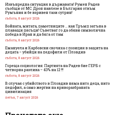
Извънредна ситуация в държавата! Румен Радев
съобщи от МС: Дрон навлезе в България откъм
Румъния и бе взривен тази сутрин!
събота, 8 август 2026
Войната, митата, паметниците … как Тръмп затъна в
плаващи пясъци! Съветват го да обяви символична
победа в Иран и да бяга от там
събота, 8 август 2026
Емануела и Карбовски скочиха с позиция в защита на
децата – убийци на педофили от Пловдив
събота, 8 август 2026
Гореща социология: Партията на Радев бие ГЕРБ с
четворна разлика – 43% на 12 !!!
събота, 8 август 2026
В случая с убийството в Пловдив няма нито деца, нито
педофил, а само жертви на криворазбраната
цивилизация
петък, 7 август 2026