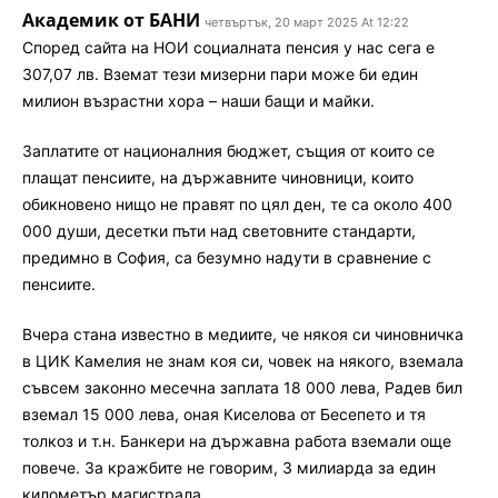
Академик от БАНИ
четвъртък, 20 март 2025 At 12:22
Според сайта на НОИ социалната пенсия у нас сега е
307,07 лв. Вземат тези мизерни пари може би един
милион възрастни хора – наши бащи и майки.
Заплатите от националния бюджет, същия от които се
плащат пенсиите, на държавните чиновници, които
обикновено нищо не правят по цял ден, те са около 400
000 души, десетки пъти над световните стандарти,
предимно в София, са безумно надути в сравнение с
пенсиите.
Вчера стана известно в медиите, че някоя си чиновничка
в ЦИК Камелия не знам коя си, човек на някого, вземала
съвсем законно месечна заплата 18 000 лева, Радев бил
вземал 15 000 лева, оная Киселова от Бесепето и тя
толкоз и т.н. Банкери на държавна работа вземали още
повече. За кражбите не говорим, 3 милиарда за един
километър магистрала.