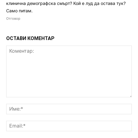
клинична демографска смърт? Кой е луд да остава тук?
Само питам.
Отговор
ОСТАВИ КОМЕНТАР
Коментар:
Им
Ema