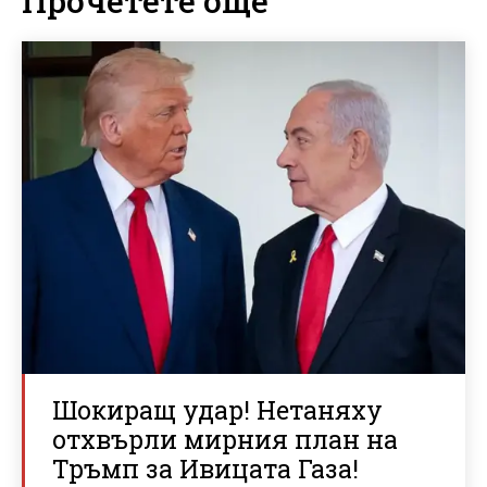
Прочетете още
Шокиращ удар! Нетаняху
отхвърли мирния план на
Тръмп за Ивицата Газа!