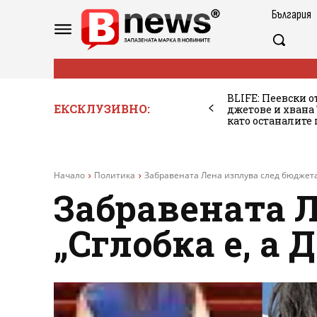
България
BLIFE: Пеевски о
ЕКСКЛУЗИВНО:
джетове и хван
като останалите
Начало
Политика
Забравената Лена изплува след бюджета: 
Забравената 
„Сглобка е, а 