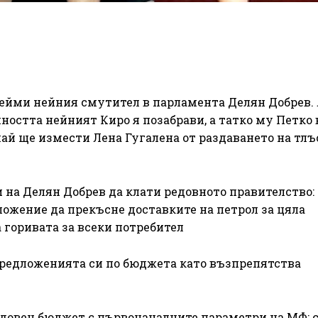
клейми нейния смутител в парламента Делян Добрев.
ността нейният Киро я позабрави, а татко му Петко 
май ще измести Лена Гугалена от раздаването на тлъ
на Делян Добрев да клати редовното правителство:
ожение да прекъсне доставките на петрол за цяла
 горивата за всеки потребител
 предложенията си по бюджета като възпрепятства
редовен бюджет с първоначалните параметри на МФ: с