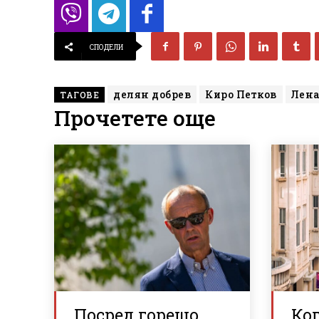
СПОДЕЛИ
делян добрев
Киро Петков
Лен
ТАГОВЕ
Прочетете още
Посред горещо
Ког