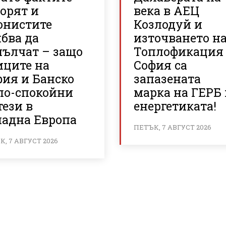
орят и
века в АЕЦ
онистите
Козлодуй и
бва да
източването н
мълчат – защо
Топлофикация
иците на
София са
фия и Банско
запазената
 по-спокойни
марка на ГЕРБ 
тези в
енергетиката!
падна Европа
ПЕТЪК, 7 АВГУСТ 2026
, 7 АВГУСТ 2026