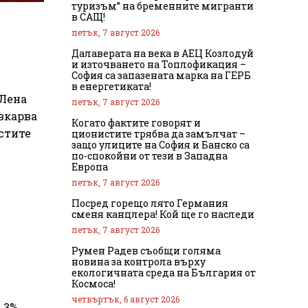
туризъм” на бременните мигранти
в САЩ!
петък, 7 август 2026
Далаверата на века в АЕЦ Козлодуй
и източването на Топлофикация –
София са запазената марка на ГЕРБ
в енергетиката!
 Лена
петък, 7 август 2026
вкарва
Когато фактите говорят и
стите
ционистите трябва да замълчат –
защо улиците на София и Банско са
по-спокойни от тези в Западна
Европа
петък, 7 август 2026
Посред горещо лято Германия
сменя канцлера! Кой ще го наследи
петък, 7 август 2026
Румен Радев съобщи голяма
новина за контрола върху
екологичната среда на България от
Космоса!
четвъртък, 6 август 2026
 3%