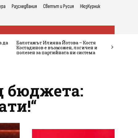
ура
Разследвания
Светът и Русия
НюзКурник
а да
Балотажът Илияна Йотова – Костя
Костадинов е възможен, логичен и
полезен за партийната ни система
д бюджета:
ати!“