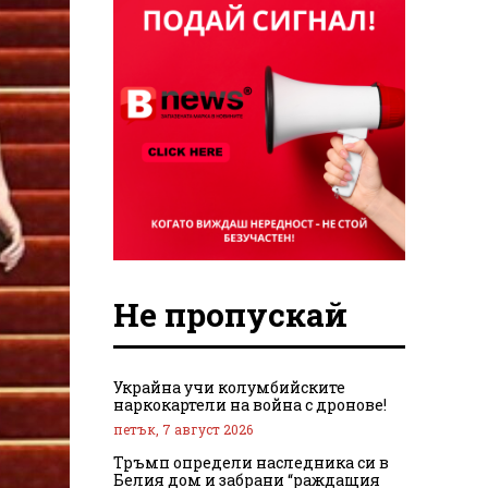
Не пропускай
Украйна учи колумбийските
наркокартели на война с дронове!
петък, 7 август 2026
Тръмп определи наследника си в
Белия дом и забрани “раждащия