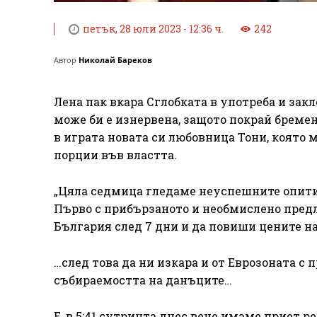
петък, 28 юли 2023 - 12:36 ч.
242
Автор
Николай Бареков
Лена пак вкара Сглобката в употреба и за
може би е изнервена, защото покрай бремен
в играта новата си любовница Тони, която 
порции във властта.
„Цяла седмица гледаме неуспешните опити 
Първо с прибързаното и необмислено предл
България след 7 дни и да повиши цените на
…след това да ни изкара и от Еврозоната с
събираемостта на данъците…
Е, в 5:41 сутринта днес вече имаме приет 