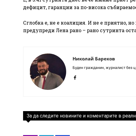
дефицит, гаранции за по-висока събираемо
Сглобка е, не е коалиция. И не е приятно, но
предупреди Лена рано – рано сутринта остан
Николай Бареков
Буден гражданин, журналист без це
За да следите новините и коментарите в реалн