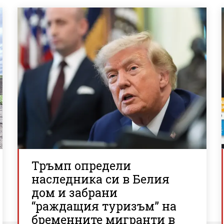
Тръмп определи
наследника си в Белия
дом и забрани
“раждащия туризъм” на
бременните мигранти в