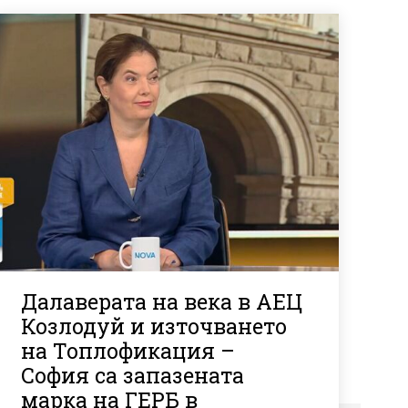
Далаверата на века в АЕЦ
Козлодуй и източването
на Топлофикация –
София са запазената
марка на ГЕРБ в