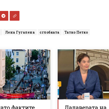
а
Лена Гугалена
сглобката
Татко Петко
ато фактите
Далаверата на