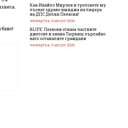
Как Ивайло Мирчев и троловете му
знеса.
лъскат здраво имиджа на лидера
на ДПС Делян Пеевски!
четвъртък, 6 август 2026
убаво!
BLIFE: Пеевски отказа частните
джетове и хвана Тюркиш еърлайнс
като останалите граждани
четвъртък, 6 август 2026