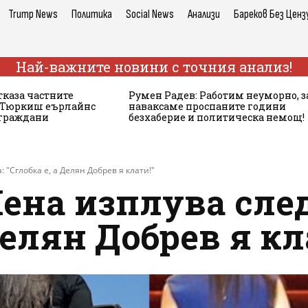
Trump News
Политика
Social News
Анализи
Бареков Без Ценз
Най-важните новини с точния анализ!
тказа частните
Румен Радев: Работим неуморно, з
а Тюркиш еърлайнс
наваксаме проспаните години
 граждани
безхаберие и политическа немощ!
"Сглобка е, а Делян Добрев я клати!"
Лена изплува сле
Делян Добрев я кл