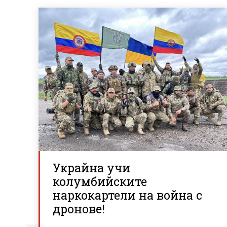
Украйна учи
колумбийските
наркокартели на война с
дронове!