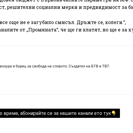
ст, решителни социални мерки и предвидимост за би
 все още не е загубило смисъл. Дръжте се, колеги.“,
алите от „Промяната“, че ще ги клатят, но ще е за х
нзура и борец за свобода на словото. Създател на БТВ и ТВ7.
о време, абонирайте се за нашите канали ето тук