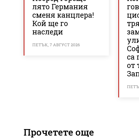
лято Германия
гов
сменя канцлера!
ци
Кой ще го
тря
наследи
за
ул
ПЕТЪК, 7 АВГУСТ 2026
Со
са
от 
За
ПЕТЪК
Прочетете още