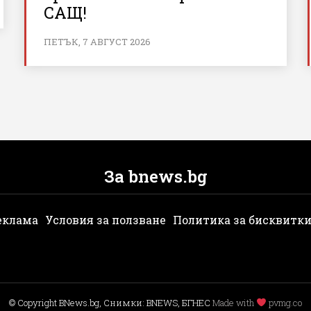
САЩ!
ПЕТЪК, 7 АВГУСТ 2026
За bnews.bg
еклама
Условия за ползване
Политика за бисквитк
© Copyright BNews.bg, Снимки: BNEWS, БГНЕС
Мade with
pvmg.co