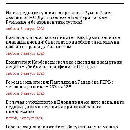
Извънредна ситуация в държавата! Румен Радев
съобщи от МС: Дрон навлезе в България откъм
Румъния и бе взривен тази сутрин!
събота, 8 август 2026
Войната, митата, паметниците … как Тръмп затъна в
плаващи пясъци! Съветват го да обяви символична
победа в Иран и да бяга от там
събота, 8 август 2026
Емануела и Карбовски скочиха с позиция в защита на
децата – убийци на педофили от Пловдив
събота, 8 август 2026
Гореща социология: Партията на Радев бие ГЕРБ с
четворна разлика – 43% на 12 !!!
събота, 8 август 2026
В случая с убийството в Пловдив няма нито деца, нито
педофил, а само жертви на криворазбраната
цивилизация
петък, 7 август 2026
Гореща социология от Киев: Залужни мачка мощно