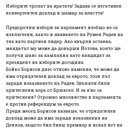
Изборите тропат на вратата! Задава се негативен
конвергентен доклад и шамар за властта!
Предсрочни избори за парламент изобщо не са
изключени, както и явяването на Румен Радев на
тях като партиен лидер. Ако хвърли оставка,
мандатът му може да довърши Йотова, която ще
получи шанс за кампания като кандидат за
президент на изборите догодина.
Бойко Борисов днес отново намекна, че може да
има отрицателен доклад за еврото, този път
заради изказването на Радев. Звъняли били
притеснени хора от Брюксел. И за к’во са
притеснени? Огромно мнозинство в парламента
е против референдум за еврото.
Преди месец Борисов казваше, че отрицателен
доклад може да има заради изказвания на
Денков, защото бил бивш премиер и искал вот на