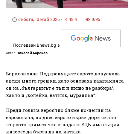
събота, 10 май 2025 - 14:48 ч.
1695
Последвай Bnews.bg в
Автор
Николай Бареков
Борисов знае. Подкрепящите еврото допуснаха
адски много грешки, като основаха кампанията
си на „българинът е тъп и нищо не разбира“,
както и „копейка, ватник, мурзилка“.
Преди година вероятно бяхме по-ценни на
еврозоната, но днес еврото върви дори силно
първото тримесечие и надали ЕЦБ има същия
интерес да бърза да ни натика.