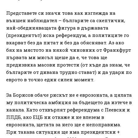
Представете си значи това как изглежда на
външен наблюдател – българите са скептични,
най-обединяващата фигура в държавата
(президентът) иска референдум, а политиците го
вкарват без да питат и без да обясняват. Аз ако
бях на мястото на някой чиновник от Франкфурт
първата ми мисъл щеше да е, че това ще
предизвика масови протести (от къде да знам, че
българите от дивана трудно стават) и да удари по
еврото в точно един силен момент.
За Борисов обаче рискът не е еврозоната, а цялата
му политическа амбиция за бъдещето да изтече в
канала. Като отхвърлят референдума с Пеевски и
ППДБ, ако ЕЦБ ни откаже и не влезем в
еврозоната, щетата за него ще е непоправима.
При такава ситуация ще има президентски +