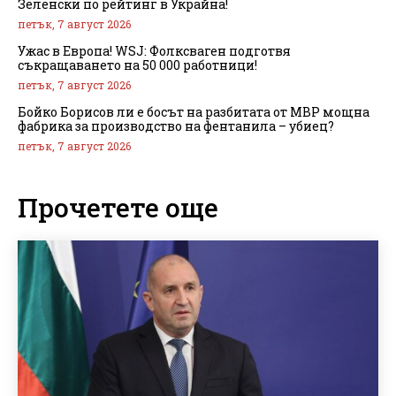
Зеленски по рейтинг в Украйна!
петък, 7 август 2026
Ужас в Европа! WSJ: Фолксваген подготвя
съкращаването на 50 000 работници!
петък, 7 август 2026
Бойко Борисов ли е босът на разбитата от МВР мощна
фабрика за производство на фентанила – убиец?
петък, 7 август 2026
Прочетете още