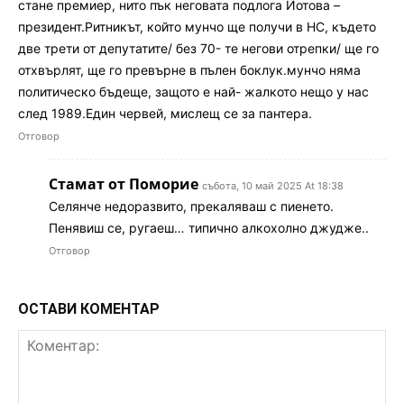
стане премиер, нито пък неговата подлога Йотова –
президент.Ритникът, който мунчо ще получи в НС, където
две трети от депутатите/ без 70- те негови отрепки/ ще го
отхвърлят, ще го превърне в пълен боклук.мунчо няма
политическо бъдеще, защото е най- жалкото нещо у нас
след 1989.Един червей, мислещ се за пантера.
Отговор
Стамат от Поморие
събота, 10 май 2025 At 18:38
Селянче недоразвито, прекаляваш с пиенето.
Пенявиш се, ругаеш… типично алкохолно джудже..
Отговор
ОСТАВИ КОМЕНТАР