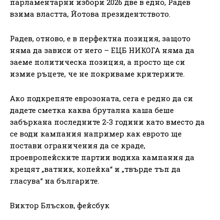
парламентарни избори 2026 две в едно, Радев
взима властта, Йотова президентството.
Радев, отново, е в перфектна позиция, защото
няма да зависи от него – ЕЦБ НИКОГА няма да
заеме политическа позиция, а просто ще си
измие ръцете, че не покриваме критериите.
Ако подкрепяте еврозоната, сега е редно да си
дадете сметка каква брутална каша беше
забъркана последните 2-3 години като вместо да
се води кампания например как еврото ще
постави ограничения да се краде,
проевропейските партии водиха кампания да
крещят „ватник, копейка“ и „твърде тъп да
гласува“ на българите.
Виктор Блъсков, фейсбук