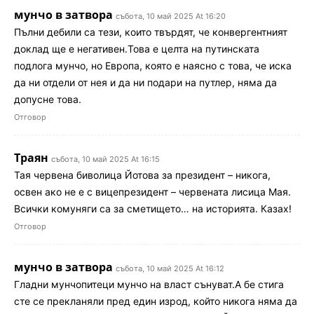
мунчо в затвора
събота, 10 май 2025 At 16:20
Пълни дебили са тези, които твърдят, че конвергентният
доклад ще е негативен.Това е целта на путинската
подлога мунчо, но Европа, която е наясно с това, че иска
да ни отдели от нея и да ни подари на путлер, няма да
допусне това.
Отговор
Траян
събота, 10 май 2025 At 16:15
Тая червена биволица Йотова за президент – никога,
освен ако не е с вицепрезидент – червената лисица Мая.
Всички комуняги са за сметището… на историята. Казах!
Отговор
мунчо в затвора
събота, 10 май 2025 At 16:12
Гладни мунчопитеци мунчо на власт сънуват.А бе стига
сте се прекланяли пред един изрод, който никога няма да