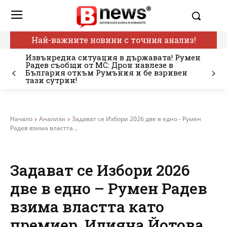
Най-важните новини с точния анализ!
Извънредна ситуация в държавата! Румен
Радев съобщи от МС: Дрон навлезе в
България откъм Румъния и бе взривен
тази сутрин!
Начало
Анализи
Задават се Избори 2026 две в едно - Румен
Радев взима властта...
Задават се Избори 2026
две в едно – Румен Радев
взима властта като
премиер, Илияна Йотова