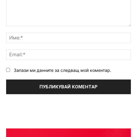
Коментар:
Им
Ema
Запази ми данните за следващ мой коментар.