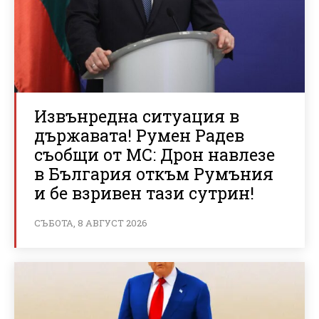
Извънредна ситуация в
държавата! Румен Радев
съобщи от МС: Дрон навлезе
в България откъм Румъния
и бе взривен тази сутрин!
СЪБОТА, 8 АВГУСТ 2026