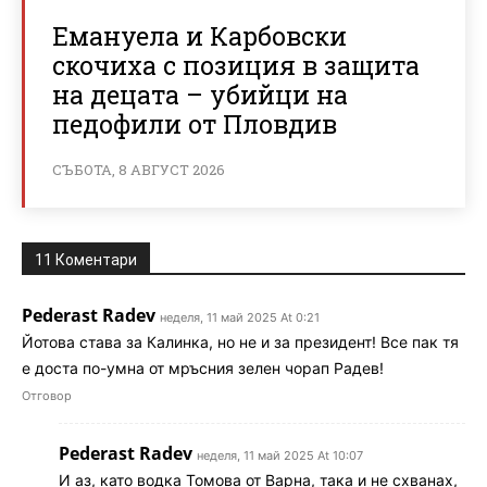
Емануела и Карбовски
скочиха с позиция в защита
на децата – убийци на
педофили от Пловдив
СЪБОТА, 8 АВГУСТ 2026
11 Коментари
Pederast Radev
неделя, 11 май 2025 At 0:21
Йотова става за Калинка, но не и за президент! Все пак тя
е доста по-умна от мръсния зелен чорап Радев!
Отговор
Pederast Radev
неделя, 11 май 2025 At 10:07
И аз, като водка Томова от Варна, така и не схванах,