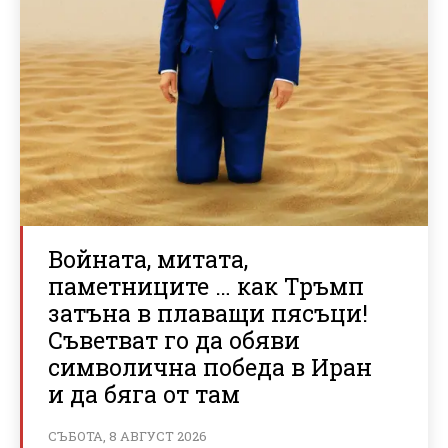
Войната, митата,
паметниците … как Тръмп
затъна в плаващи пясъци!
Съветват го да обяви
символична победа в Иран
и да бяга от там
СЪБОТА, 8 АВГУСТ 2026