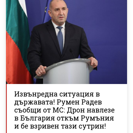
Извънредна ситуация в
държавата! Румен Радев
съобщи от МС: Дрон навлезе
в България откъм Румъния
и бе взривен тази сутрин!