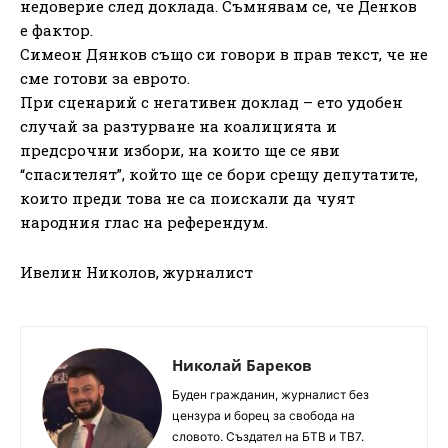
недоверие след доклада. Съмнявам се, че Денков
е фактор.
Симеон Дянков също си говори в прав текст, че не
сме готови за еврото.
При сценарий с негативен доклад – ето удобен
случай за разтурване на коалицията и
предсрочни избори, на които ще се яви
“спасителят”, който ще се бори срещу депутатите,
които преди това не са поискали да чуят
народния глас на референдум.
Ивелин Николов, журналист
Николай Бареков
Буден гражданин, журналист без
цензура и борец за свобода на
словото. Създател на БТВ и ТВ7.