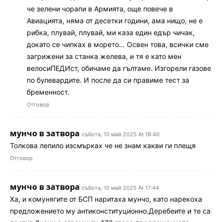
че зелени чорапи в Армията, още повече в
Авиацията, няма от десетки години, ама нищо, не е
рибка, плувай, плувай, ми каза един eдър чичак,
докато се чипках в морето… Освен това, всички сме
загрижени за станка желева, и тя е като мен
велосиПЕДИст, обичаме да гълтаме. Изгорели газове
по булевардите. И после да си правиме тест за
бременност.
Отговор
мунчо в затвора
събота, 10 май 2025 At 18:40
Толкова лепило изсмърках че не знам какви ги плещя
Отговор
мунчо в затвора
събота, 10 май 2025 At 17:44
Ха, и комунягите от БСП наритаха мунчо, като нарекоха
предложението му антиконституционно.Деребеите и те са