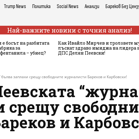
Trump News
Политика
Social News
Анализи
Бареков Без Ценз
Най-важните новини с точния анализ!
 е босът на разбитата
Как Ивайло Мирчев и троловете м
брика за
лъскат здраво имиджа на лидера 
 фентанила – убиец?
ДПС Делян Пеевски!
 бълва заплахи срещу свободните журналисти Бареков и Карбовски!
Пеевската “журн
и срещу свободни
ареков и Карбовс