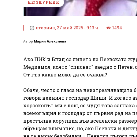
НЮЗКУРНИК
вторник, 27 май 2025 - 9:13 ч.
1494
Автор
Мария Алексиева
Ако ПИК и Блиц са лицето на Пеевската жур
Медиамол, която “списват” заедно с Петев, 
От гъз какво може да се очаква?
Обаче, често с гласа на неизтрезняващата б
говори нейният господар Шиши. И когато аз
хороскопът ми е лош, се чудя това заплаха 
всемогъщия и господар от първия ред на п
престъпна корупция във вселенски размери?
обръщам внимание, но, ако Пеевски и диктув
не са никак безобидни – Пеевски държи дъ