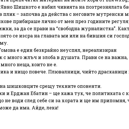
 Явно Шишкото е набил чивията на позтрезнялата ба
 в плик – започва да действа с неговите мутренски 
ликове прибираше лично от мен през годините регул
ки, за да се прави на “свободна журналистка”. Какт
 която се изсра на главата ми или на бившия си госпо
 му.
 Томова е един безкрайно неуспял, нереализиран
с много жлъч и злоба в душата. Прави се на важна,
 много неща, които не е.
ика и нищо повече. Плювалници, чийто драсканици
на шишковците срещу техните опоненти.
ки и Ерджан Ебатин – ще кажа тук, че политиката с 
що не води след себе си за хората и ще им припомня, 
може да има. Айде, лека!