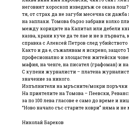
неговият хороскоп изведнъж се оказа лош?
тя, от страх да не загуби месечна си дажба
на заплахи. Томова бързо забрави колко п
между кориците на Капитал или дебели книж
казва, храни куче да те лае и не в първата,
справка с Алексей Петров след убийството
Както и да е, съжалявам я искрено, защото
професионално и злощастен житейски човек 
мафия, на ченге, на писател (графоман) и на
С купени журналисти – платена журналист
значение за никого.
Изпълнители на мръсните/мокри поръчки 
На приятелите на Томова – Пеевски, Реванс
за по 100 лева гласове е само до време и ни
“Ново начало със старите коври” няма и не 
Николай Бареков