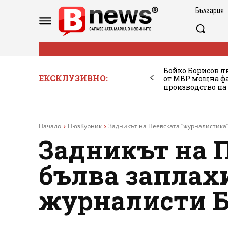
България
Бойко Борисов ли
ЕКСКЛУЗИВНО:
от МВР мощна фа
производство на
Начало
НюзКурник
Задникът на Пеевската “журналистика”
Задникът на 
бълва заплах
журналисти Б