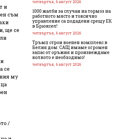
четвъртък, 6 август 2026
т и
1000 жалби за случаи на тормоз на
жен съм
работното място и токсично
управление са подадени срещу ЕК
лахи
в Брюксел!
, ще се
четвъртък, 6 август 2026
али
Тръмп строи военен комплекс в
Белия дом: САЩ имаме огромен
запас от оръжия и произвеждаме
колкото е необходимо!
 и
четвъртък, 6 август 2026
а се
чния му
ица
рен
то /
 че и