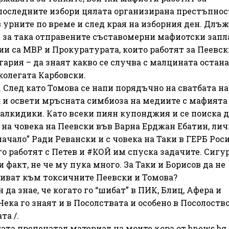
 последните избори цялата организирана престъпнос
 урните по време и след края на изборния ден. Длъ
е за така отправените съставомерни мафиотски зап
и са МВР и Прокуратурата, които работят за Пеевски
ария – да знаят какво се случва с малцината остан
колегата Карбовски.
 След като Томова се напи порядъчно на сватбата на
к и освети мръсната симбиоза на медиите с мафията
алкидики. Като всеки пиян купонджия и се поиска д
 на човека на Пеевски във Варна Ерджан Ебатин, ли
ачало” Ради Ревански и с човека на Таки в ГЕРБ Рос
го работят с Петев и #КОЙ им спуска задачите. Сигу
 факт, не че му пука много. За Таки и Борисов да не
ишиват към токсичните Пеевски и Томова?
 да знае, че когато го “шибат” в ПИК, Блиц, Афера и
ека го знаят и в Посолствата и особено в Посолоство
та /.
ата препечатал материал на моите хора от bnews.bg,