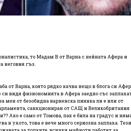
налистика, то Мадам В от Варна с нейната Афера и
са неговия гъз.
аба от Варна, която рядко качва нещо в блога си Афер
 си видя физиономията в Афера заедно със заплахат
за мен от безобидна варненска пиянка ли е или от
арламента, санкциониран от САЩ и Великобритания 
? Ако е само от Томова, пак е била на градус и няма
а в ухото, това е вече много сериозна заплаха. Тези
ржавата за топките, всички мафиоти работят за