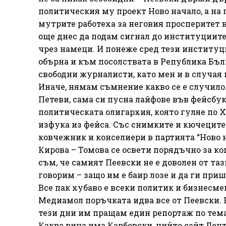
политическия му проект Ново начало, а на
мутрите работеха за неговия просперитет в
още днес да подам сигнал до институциит
чрез намеци. И понеже сред тези институци
обърна и към посолствата в Република Бълг
свободни журналисти, като мен и в случая 
Иначе, нямам съмнение какво се е случило.
Петеви, сама си пусна лайфове във фейсбу
политическата олигархия, която гуляе по Х
изфука из фейса. Със снимките и кючеците
ковчежник и конселиери в партията “Ново н
Кирова – Томова се освети порядъчно за ко
съм, че самият Пеевски не е доволен от тази
говорим – защо им е баир лозе и да ги пр
Все пак хубаво е всеки политик и бизнесмен
Медиамол поръчката идва все от Пеевски. Н
тези дни им пращам един репортаж по тема
Каква вина има Карбовски, чийто сайт Лент