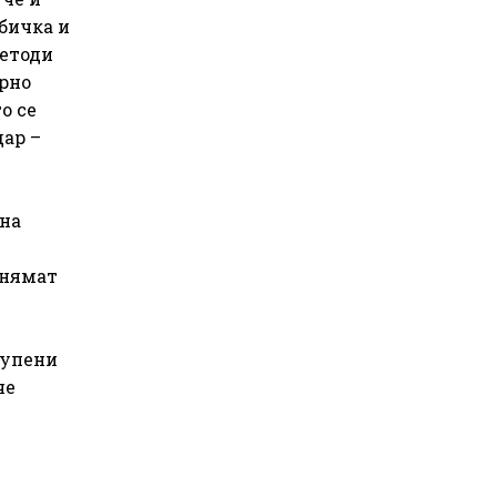
бичка и
методи
ярно
о се
дар –
 на
 нямат
купени
че