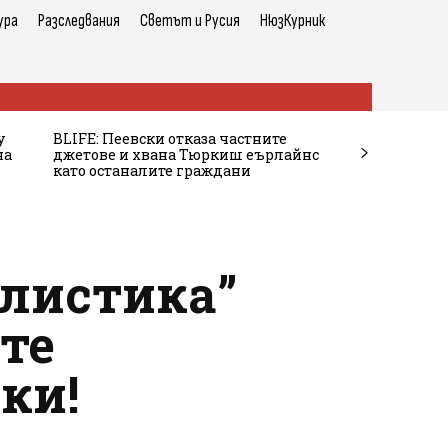
ура
Разследвания
Светът и Русия
НюзКурник
у
BLIFE: Пеевски отказа частните
на
джетове и хвана Тюркиш еърлайнс
като останалите граждани
алистика”
те
ки!