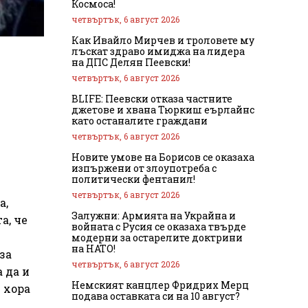
Космоса!
четвъртък, 6 август 2026
Как Ивайло Мирчев и троловете му
лъскат здраво имиджа на лидера
на ДПС Делян Пеевски!
четвъртък, 6 август 2026
BLIFE: Пеевски отказа частните
джетове и хвана Тюркиш еърлайнс
като останалите граждани
четвъртък, 6 август 2026
Новите умове на Борисов се оказаха
изпържени от злоупотреба с
политически фентанил!
четвъртък, 6 август 2026
а,
Залужни: Армията на Украйна и
а, че
войната с Русия се оказаха твърде
модерни за остарелите доктрини
на НАТО!
за
четвъртък, 6 август 2026
 да и
Немският канцлер Фридрих Мерц
 хора
подава оставката си на 10 август?