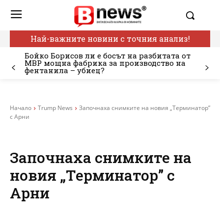
Най-важните новини с точния анализ!
Бойко Борисов ли е босът на разбитата от
МВР мощна фабрика за производство на
фентанила – убиец?
Начало
Trump News
Започнаха снимките на новия „Терминатор”
с Арни
Започнаха снимките на
новия „Терминатор” с
Арни