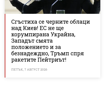
Сгъстиха се черните облаци
над Киев! ЕС не ще
корумпирана Украйна,
Западът смята
положението и за
безнадеждно, Тръмп спря
ракетите Пейтриът!
ПЕТЪК, 7 АВГУСТ 2026