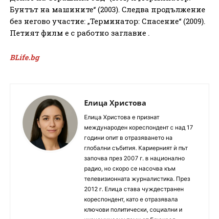
Бунтът на машините“ (2003). Следва продължение
без негово участие: „Терминатор: Спасение“ (2009).
Петият филм е с работно заглавие .
BLife.bg
Елица Христова
Елица Христова е признат
международен кореспондент с над 17
години опит в отразяването на
глобални събития. Кариерният ѝ път
започва през 2007 г. в национално
радио, но скоро се насочва към
телевизионната журналистика. През
2012 г. Елица става чуждестранен
кореспондент, като е отразявала
ключови политически, социални и