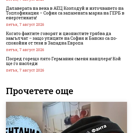
Далаверата на века в АЕЦ Козлодуй и източването на
Топлофикация – София са запазената марка на ГЕРБ в
енергетиката!
петък, 7 август 2026
Когато фактите говорят и ционистите трябва да
замълчат – защо улиците на София и Банско са по-
спокойни от тези в Западна Европа
петък, 7 август 2026
Посред горещо лято Германия сменя канцлера! Кой
ще го наследи
петък, 7 август 2026
Прочетете още