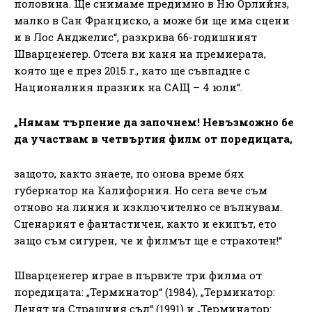
половина. Ще снимаме предимно в Ню Орлийнз,
малко в Сан Франциско, а може би ще има сцени
и в Лос Анджелис“, разкрива 66-годишният
Шварценегер. Отсега ви каня на премиерата,
която ще е през 2015 г., като ще съвпадне с
Националния празник на САЩ – 4 юли“.
„Нямам търпение да започнем! Невъзможно бе
да участвам в четвъртия филм от поредицата,
защото, както знаете, по онова време бях
губернатор на Калифорния. Но сега вече съм
отново на линия и изключително се вълнувам.
Сценарият е фантастичен, както и екипът, ето
защо съм сигурен, че и филмът ще е страхотен!“
Шварценегер играе в първите три филма от
поредицата: „Терминатор“ (1984), „Терминатор:
Денят на Страшния съд“ (1991) и „Терминатор: