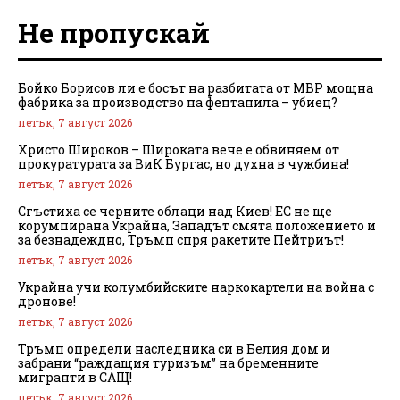
Не пропускай
Бойко Борисов ли е босът на разбитата от МВР мощна
фабрика за производство на фентанила – убиец?
петък, 7 август 2026
Христо Широков – Широката вече е обвиняем от
прокуратурата за ВиК Бургас, но духна в чужбина!
петък, 7 август 2026
Сгъстиха се черните облаци над Киев! ЕС не ще
корумпирана Украйна, Западът смята положението и
за безнадеждно, Тръмп спря ракетите Пейтриът!
петък, 7 август 2026
Украйна учи колумбийските наркокартели на война с
дронове!
петък, 7 август 2026
Тръмп определи наследника си в Белия дом и
забрани “раждащия туризъм” на бременните
мигранти в САЩ!
петък, 7 август 2026