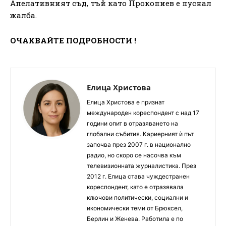
Апелативният съд, тъй като Прокопиев е пуснал
жалба.
ОЧАКВАЙТЕ ПОДРОБНОСТИ !
Елица Христова
Елица Христова е признат
международен кореспондент с над 17
години опит в отразяването на
глобални събития. Кариерният ѝ път
започва през 2007 г. в национално
радио, но скоро се насочва към
телевизионната журналистика. През
2012 г. Елица става чуждестранен
кореспондент, като е отразявала
ключови политически, социални и
икономически теми от Брюксел,
Берлин и Женева. Работила е по