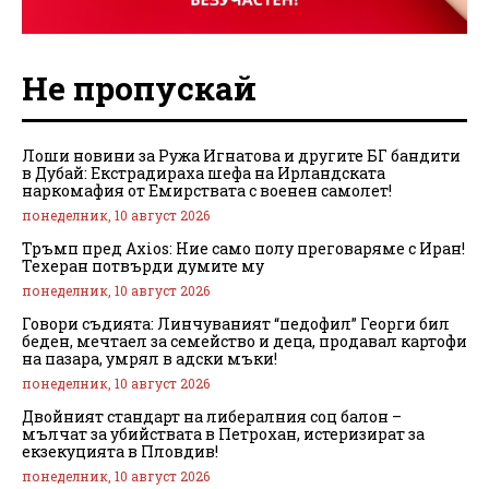
Не пропускай
Лоши новини за Ружа Игнатова и другите БГ бандити
в Дубай: Екстрадираха шефа на Ирландската
наркомафия от Емирствата с военен самолет!
понеделник, 10 август 2026
Тръмп пред Axios: Ние само полу преговаряме с Иран!
Техеран потвърди думите му
понеделник, 10 август 2026
Говори съдията: Линчуваният “педофил” Георги бил
беден, мечтаел за семейство и деца, продавал картофи
на пазара, умрял в адски мъки!
понеделник, 10 август 2026
Двойният стандарт на либералния соц балон –
мълчат за убийствата в Петрохан, истеризират за
екзекуцията в Пловдив!
понеделник, 10 август 2026