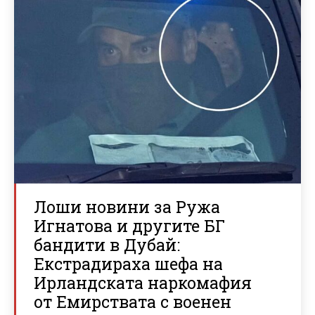
Лоши новини за Ружа
Игнатова и другите БГ
бандити в Дубай:
Екстрадираха шефа на
Ирландската наркомафия
от Емирствата с военен