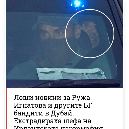
Лоши новини за Ружа
Игнатова и другите БГ
бандити в Дубай:
Екстрадираха шефа на
Ирландската наркомафия