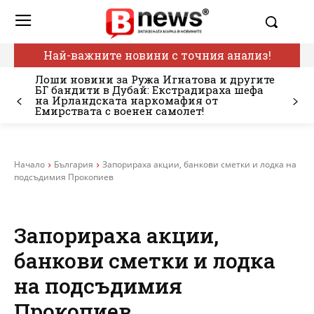
Най-важните новини с точния анализ!
Лоши новини за Ружа Игнатова и другите
БГ бандити в Дубай: Екстрадираха шефа
на Ирландската наркомафия от
Емирствата с военен самолет!
Начало
България
Запорираха акции, банкови сметки и лодка на
подсъдимия Прокопиев
Запорираха акции,
банкови сметки и лодка
на подсъдимия
Прокопиев