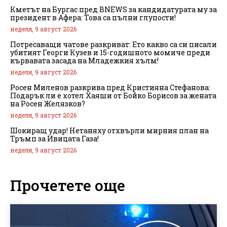
Кметът на Бургас пред BNEWS за кандидатурата му за
президент в Афера: Това са пълни глупости!
неделя, 9 август 2026
Потресаващи чатове разкриват: Ето какво са си писали
убитият Георги Кузев и 15-годишното момиче преди
кървавата засада на Младежкия хълм!
неделя, 9 август 2026
Росен Миленов разкрива пред Кристияна Стефанова:
Подарък ли е хотел Хаяши от Бойко Борисов за жената
на Росен Желязков?
неделя, 9 август 2026
Шокиращ удар! Нетаняху отхвърли мирния план на
Тръмп за Ивицата Газа!
неделя, 9 август 2026
Прочетете още