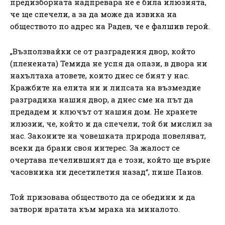
предизборната надпревара не е била илюзията,
че ще спечели, а за да може да извика на
обществото по адрес на Радев, че е фалшив герой.
„Възползвайки се от разградения двор, който
(пленената) Темида не успя да опази, в двора ни
нахълтаха атовете, които днес се бият у нас.
Кражбите на елита ни и липсата на възмездие
разградиха нашия двор, а днес сме на път да
предадем и ключът от нашия дом. Не хранете
илюзии, че, който и да спечели, той би мислил за
нас. Законите на човешката природа повеляват,
всеки да брани своя интерес. За жалост се
очертава печелившият да е този, който ще върне
часовника ни десетилетия назад“, пише Панов.
Той призовава обществото да се обедини и да
затвори вратата към мрака на миналото.