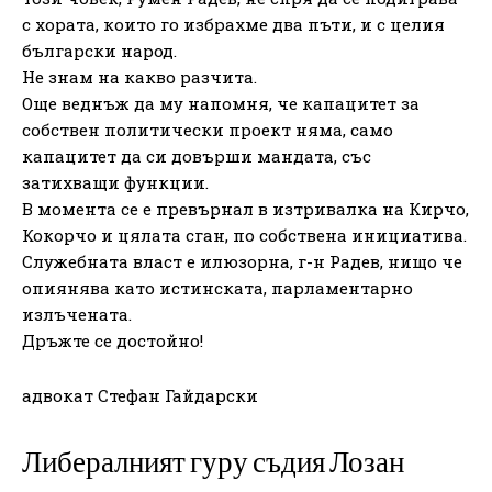
с хората, които го избрахме два пъти, и с целия
български народ.
Не знам на какво разчита.
Още веднъж да му напомня, че капацитет за
собствен политически проект няма, само
капацитет да си довърши мандата, със
затихващи функции.
В момента се е превърнал в изтривалка на Кирчо,
Кокорчо и цялата сган, по собствена инициатива.
Служебната власт е илюзорна, г-н Радев, нищо че
опиянява като истинската, парламентарно
излъчената.
Дръжте се достойно!
адвокат Стефан Гайдарски
Либералният гуру съдия Лозан