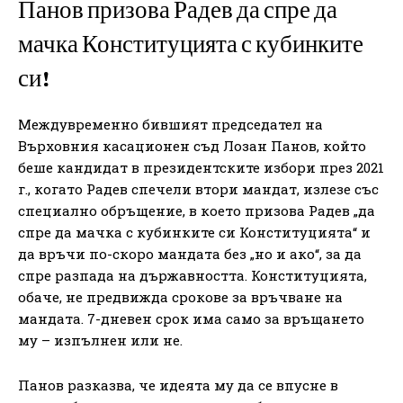
Панов призова Радев да спре да
мачка Конституцията с кубинките
си!
Междувременно бившият председател на
Върховния касационен съд Лозан Панов, който
беше кандидат в президентските избори през 2021
г., когато Радев спечели втори мандат, излезе със
специално обръщение, в което призова Радев „да
спре да мачка с кубинките си Конституцията“ и
да връчи по-скоро мандата без „но и ако“, за да
спре разпада на държавността. Конституцията,
обаче, не предвижда срокове за връчване на
мандата. 7-дневен срок има само за връщането
му – изпълнен или не.
Панов разказва, че идеята му да се впусне в