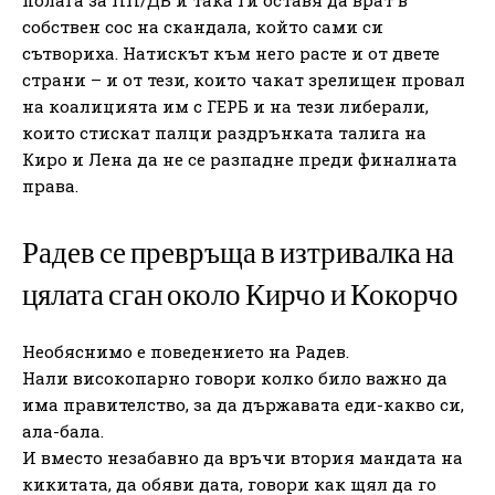
собствен сос на скандала, който сами си
сътвориха. Натискът към него расте и от двете
страни – и от тези, които чакат зрелищен провал
на коалицията им с ГЕРБ и на тези либерали,
които стискат палци раздрънката талига на
Киро и Лена да не се разпадне преди финалната
права.
Радев се превръща в изтривалка на
цялата сган около Кирчо и Кокорчо
Необяснимо е поведението на Радев.
Нали високопарно говори колко било важно да
има правителство, за да държавата еди-какво си,
ала-бала.
И вместо незабавно да връчи втория мандата на
кикитата, да обяви дата, говори как щял да го