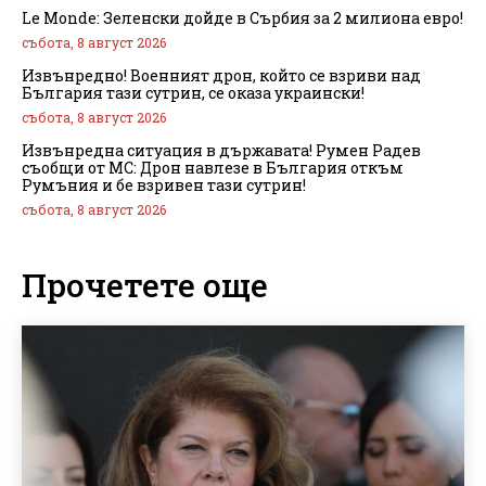
Le Monde: Зеленски дойде в Сърбия за 2 милиона евро!
събота, 8 август 2026
Извънредно! Военният дрон, който се взриви над
България тази сутрин, се оказа украински!
събота, 8 август 2026
Извънредна ситуация в държавата! Румен Радев
съобщи от МС: Дрон навлезе в България откъм
Румъния и бе взривен тази сутрин!
събота, 8 август 2026
Прочетете още