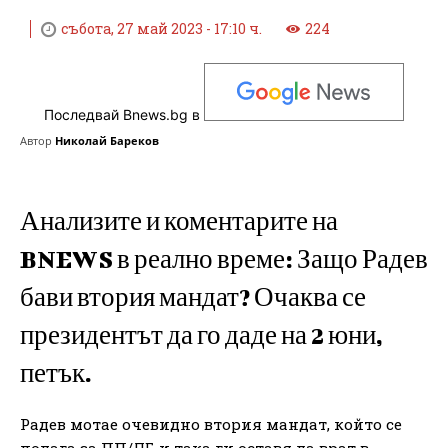
събота, 27 май 2023 - 17:10 ч.
224
Последвай Bnews.bg в
Автор
Николай Бареков
Анализите и коментарите на
BNEWS в реално време: Защо Радев
бави втория мандат? Очаква се
президентът да го даде на 2 юни,
петък.
Радев мотае очевидно втория мандат, който се
полага за ПП/ДБ и така ги оставя да врат в