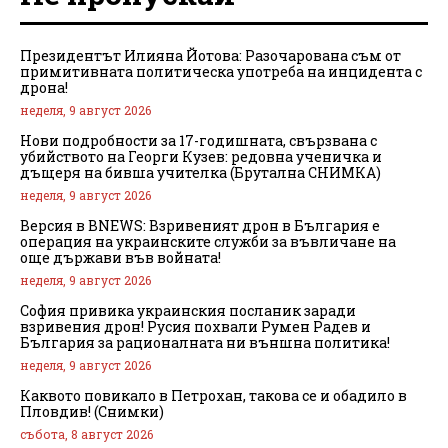
Президентът Илияна Йотова: Разочарована съм от
примитивната политическа употреба на инцидента с
дрона!
неделя, 9 август 2026
Нови подробности за 17-годишната, свързвана с
убийството на Георги Кузев: редовна ученичка и
дъщеря на бивша учителка (Брутална СНИМКА)
неделя, 9 август 2026
Версия в BNEWS: Взривеният дрон в България е
операция на украинските служби за въвличане на
още държави във войната!
неделя, 9 август 2026
София привика украинския посланик заради
взривения дрон! Русия похвали Румен Радев и
България за рационалната ни външна политика!
неделя, 9 август 2026
Каквото повикало в Петрохан, такова се и обадило в
Пловдив! (Снимки)
събота, 8 август 2026