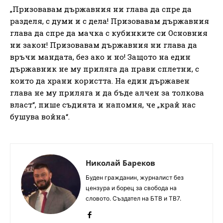
„Призовавам държавния ни глава да спре да
разделя, с думи и с дела! Призовавам държавния
глава да спре да мачка с кубинките си Основния
ни закон! Призовавам държавния ни глава да
връчи мандата, без ако и но! Защото на един
държавник не му приляга да прави сплетни, с
които да храни користта. На един държавен
глава не му приляга и да бъде алчен за толкова
власт“, пише съдията и напомня, че „край нас
бушува война“.
Николай Бареков
Буден гражданин, журналист без
цензура и борец за свобода на
словото. Създател на БТВ и ТВ7.