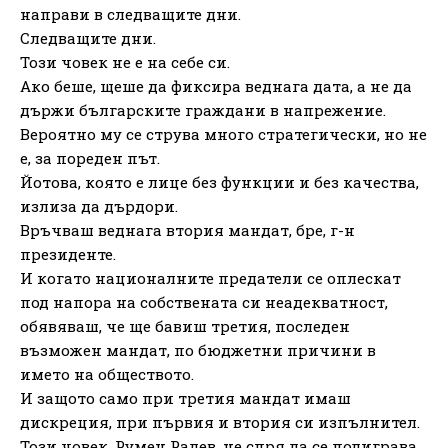
направи в следващите дни.
Следващите дни.
Този човек не е на себе си.
Ако беше, щеше да фиксира веднага дата, а не да
държи българските граждани в напрежение.
Вероятно му се струва много стратегически, но не
е, за пореден път.
Йотова, която е лице без функции и без качества,
излиза да дърдори.
Връчваш веднага втория мандат, бре, г-н
президенте.
И когато националните предатели се оплескат
под напора на собствената си неадекватност,
обявяваш, че ще бавиш третия, последен
възможен мандат, по бюджетни причини в
името на обществото.
И защото само при третия мандат имаш
дискреция, при първия и втория си изпълнител.
Този човек, Румен Радев, не спря да се подиграва