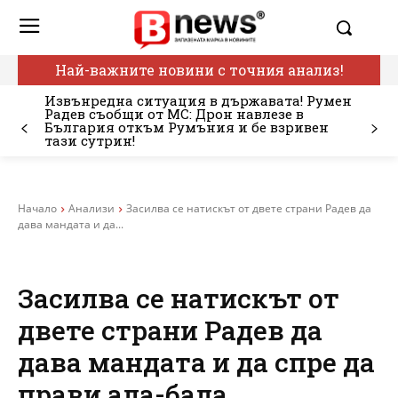
Най-важните новини с точния анализ!
Извънредна ситуация в държавата! Румен
Радев съобщи от МС: Дрон навлезе в
България откъм Румъния и бе взривен
тази сутрин!
Начало
Анализи
Засилва се натискът от двете страни Радев да
дава мандата и да...
Засилва се натискът от
двете страни Радев да
дава мандата и да спре да
прави ала-бала