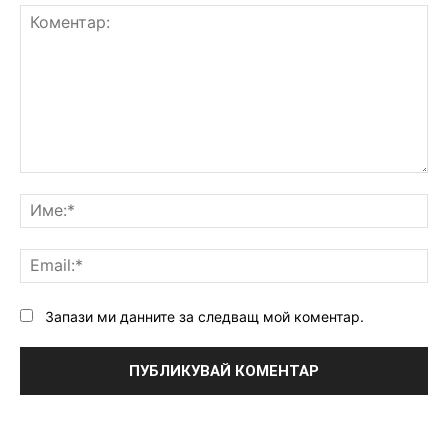
Коментар:
Им
Ema
Запази ми данните за следващ мой коментар.