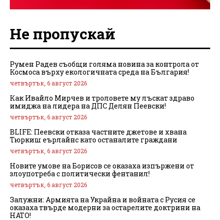
Не пропускай
Румен Радев съобщи голяма новина за контрола от
Космоса върху екологичната среда на България!
четвъртък, 6 август 2026
Как Ивайло Мирчев и троловете му лъскат здраво
имиджа на лидера на ДПС Делян Пеевски!
четвъртък, 6 август 2026
BLIFE: Пеевски отказа частните джетове и хвана
Тюркиш еърлайнс като останалите граждани
четвъртък, 6 август 2026
Новите умове на Борисов се оказаха изпържени от
злоупотреба с политически фентанил!
четвъртък, 6 август 2026
Залужни: Армията на Украйна и войната с Русия се
оказаха твърде модерни за остарелите доктрини на
НАТО!