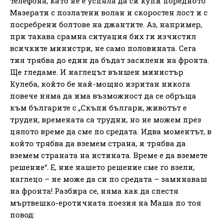
телефона, като не е успяла да си купи поредното
Мазерати с позлатени волан и скоростен лост и с
посребрени болтове на джантите. Аз, например,
при такава срамна ситуация бих ги изчистил
всичките министри, не само половината. Сега
тия трябва до един да бъдат засилени на фронта.
Ще гледаме. И наглецът външен министър
Кулеба, който бе най-мощно изритан никога
повече няма да има възможност да се обръща
към българите с „Скъпи българи, животът е
труден, времената са трудни, но не можем през
цялото време да сме по средата. Идва моментът, в
който трябва да вземем страна, и трябва да
вземем страната на истината. Време е да вземете
решение“. Е, ние нашето решение сме го взели,
наглецо – не може да си по средата – заминаваш
на фронта! Разбира се, няма как да спестя
мъртвешко-еротичната поезия на Маша по тоя
повод: