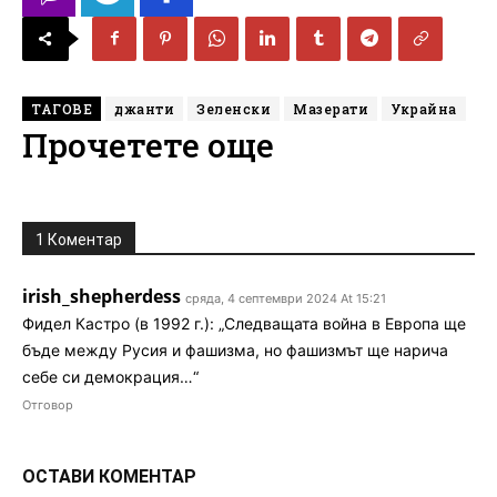
ТАГОВЕ
джанти
Зеленски
Мазерати
Украйна
Прочетете още
1 Коментар
irish_shepherdess
сряда, 4 септември 2024 At 15:21
Фидел Кастро (в 1992 г.): „Следващата война в Европа ще
бъде между Русия и фашизма, но фашизмът ще нарича
себе си демокрация…“
Отговор
ОСТАВИ КОМЕНТАР