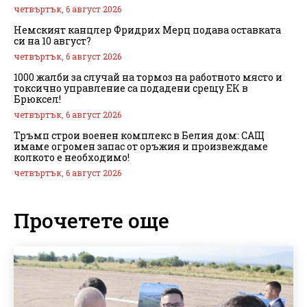
четвъртък, 6 август 2026
Немският канцлер Фридрих Мерц подава оставката
си на 10 август?
четвъртък, 6 август 2026
1000 жалби за случай на тормоз на работното място и
токсично управление са подадени срещу ЕК в
Брюксел!
четвъртък, 6 август 2026
Тръмп строи военен комплекс в Белия дом: САЩ
имаме огромен запас от оръжия и произвеждаме
колкото е необходимо!
четвъртък, 6 август 2026
Прочетете още