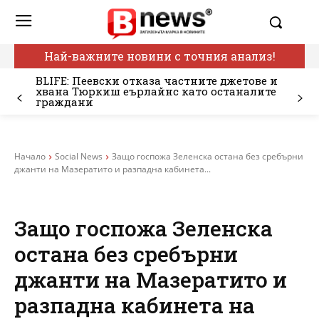
Най-важните новини с точния анализ!
BLIFE: Пеевски отказа частните джетове и
хвана Тюркиш еърлайнс като останалите
граждани
Начало
Social News
Защо госпожа Зеленска остана без сребърни
джанти на Мазератито и разпадна кабинета...
Защо госпожа Зеленска
остана без сребърни
джанти на Мазератито и
разпадна кабинета на