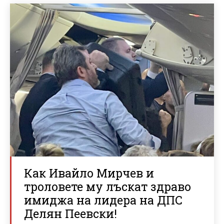
Как Ивайло Мирчев и
троловете му лъскат здраво
имиджа на лидера на ДПС
Делян Пеевски!