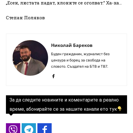
„Есен, листата падат, клоните се оголват.“ Ха-ха…
Степан Поляков
Николай Бареков
Буден гражданин, журналист без
цензура и борец за свобода на
словото. Създател на БТВ и ТВ7.
За да следите новините и коментарите в реално
време, абонирайте се за нашите канали ето тук