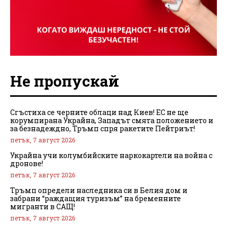
Не пропускай
Сгъстиха се черните облаци над Киев! ЕС не ще
корумпирана Украйна, Западът смята положението и
за безнадеждно, Тръмп спря ракетите Пейтриът!
петък, 7 август 2026
Украйна учи колумбийските наркокартели на война с
дронове!
петък, 7 август 2026
Тръмп определи наследника си в Белия дом и
забрани “раждащия туризъм” на бременните
мигранти в САЩ!
петък, 7 август 2026