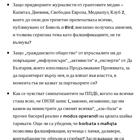
Защо придворните журналисти от грантовите медии –
Капитал, Дневник, Свободна Европа, Медиапул, Клуб Z,
които до онзи ден трепетно препечатваха всичко,
публикувано от Биволъ и Bird, внезапно получиха амнезия,
и толкова сериозна тема като фалшификациите, не ги
вълнува?
Защо „гражданското общество“ от втръсналите ни до
повръщане „инфлуенсъри“, „активисти“ и „експерти“ от Да
България, които използваха Продължаваме Промяната, за
да паразитират върху нея, и да влязат във властта, в
момента гък не казват за партньорите си?
Как се чувстват симпатизантите на ППДБ, когато на всички
стана ясно, че ОНЗИ запис („законно, незаконно, ще им
кажем на министрите да сменят всички“, „ала-бала“ и
прочее бисери) реално е modus operandi на цялата шайка
тарикати. Още ли са убедени, че borbata s mafiqta
позволява фалшификации, кученца с пачки, далавери,
контрабандисти, обръчи и сглобки? Заслужаваше ли си