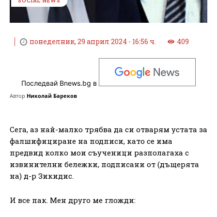
SOCIAL NEWS
понеделник, 29 април 2024 - 16:56 ч.
409
Последвай Bnews.bg в
Автор
Николай Бареков
Сега, аз най-малко трябва да си отварям устата за
фалшифициране на подписи, като се има
предвид колко мои съученици разполагаха с
извинителни бележки, подписани от (дъщерята
на) д-р Зикидис.
И все пак. Мен друго ме гложди: