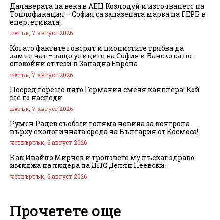
Далаверата на века в АЕЦ Козлодуй и източването на
Топлофикация – София са запазената марка на ГЕРБ в
енергетиката!
петък, 7 август 2026
Когато фактите говорят и ционистите трябва да
замълчат – защо улиците на София и Банско са по-
спокойни от тези в Западна Европа
петък, 7 август 2026
Посред горещо лято Германия сменя канцлера! Кой
ще го наследи
петък, 7 август 2026
Румен Радев съобщи голяма новина за контрола
върху екологичната среда на България от Космоса!
четвъртък, 6 август 2026
Как Ивайло Мирчев и троловете му лъскат здраво
имиджа на лидера на ДПС Делян Пеевски!
четвъртък, 6 август 2026
Прочетете още