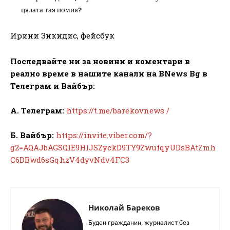
цялата тая помия?
Ирини Зикидис, фейсбук
Последвайте ни за новини и коментари в
реално време в нашите канали на BNews Bg в
Телеграм и Вайбър:
А. Телеграм:
https://t.me/barekovnews /
Б. Вайбър:
https://invite.viber.com/?
g2=AQAJbAGSQIE9HlJSZyckD9TY9ZwufqyUDsBAtZmh
C6DBwd6sGqhzV4dyvNdv4FC3
Николай Бареков
Буден гражданин, журналист без