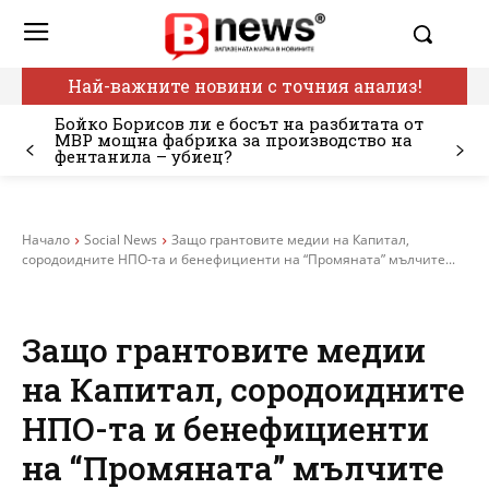
Най-важните новини с точния анализ!
Бойко Борисов ли е босът на разбитата от
МВР мощна фабрика за производство на
фентанила – убиец?
Начало
Social News
Защо грантовите медии на Капитал,
сородоидните НПО-та и бенефициенти на “Промяната” мълчите...
Защо грантовите медии
на Капитал, сородоидните
НПО-та и бенефициенти
на “Промяната” мълчите