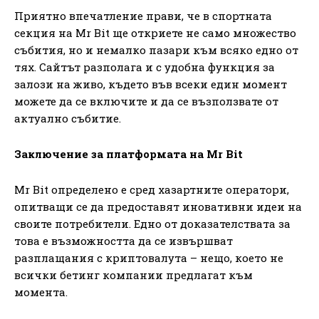
Приятно впечатление прави, че в спортната
секция на Mr Bit ще откриете не само множество
събития, но и немалко пазари към всяко едно от
тях. Сайтът разполага и с удобна функция за
залози на живо, където във всеки един момент
можете да се включите и да се възползвате от
актуално събитие.
Заключение за платформата на Mr Bit
Mr Bit определено е сред хазартните оператори,
опитващи се да предоставят иновативни идеи на
своите потребители. Едно от доказателствата за
това е възможността да се извършват
разплащания с криптовалута – нещо, което не
всички бетинг компании предлагат към
момента.