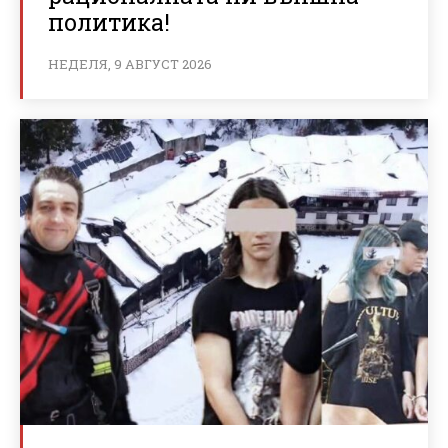
политика!
НЕДЕЛЯ, 9 АВГУСТ 2026