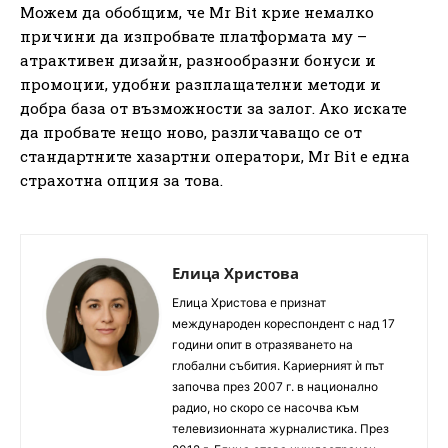
Можем да обобщим, че Mr Bit крие немалко
причини да изпробвате платформата му –
атрактивен дизайн, разнообразни бонуси и
промоции, удобни разплащателни методи и
добра база от възможности за залог. Ако искате
да пробвате нещо ново, различаващо се от
стандартните хазартни оператори, Mr Bit е една
страхотна опция за това.
Елица Христова
Елица Христова е признат
международен кореспондент с над 17
години опит в отразяването на
глобални събития. Кариерният ѝ път
започва през 2007 г. в национално
радио, но скоро се насочва към
телевизионната журналистика. През