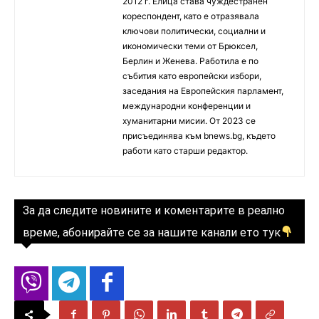
2012 г. Елица става чуждестранен
кореспондент, като е отразявала
ключови политически, социални и
икономически теми от Брюксел,
Берлин и Женева. Работила е по
събития като европейски избори,
заседания на Европейския парламент,
международни конференции и
хуманитарни мисии. От 2023 се
присъединява към bnews.bg, където
работи като старши редактор.
За да следите новините и коментарите в реално
време, абонирайте се за нашите канали ето тук