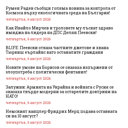
Румен Радев съобщи голяма новина за контрола от
Космоса върху екологичната среда на България!
четвъртък, 6 август 2026
Как Ивайло Мирчев и троловете му лъскат здраво
имиджа на лидера на ДПС Делян Пеевски!
четвъртък, 6 август 2026
BLIFE: Пеевски отказа частните джетове и хвана
Тюркиш еърлайнс като останалите граждани
четвъртък, 6 август 2026
Новите умове на Борисов се оказаха изпържени от
злоупотреба с политически фентанил!
четвъртък, 6 август 2026
Залужни: Армията на Украйна и войната с Русия се
оказаха твърде модерни за остарелите доктрини на
НАТО!
четвъртък, 6 август 2026
Немският канцлер Фридрих Мерц подава оставката
си на 10 август?
четвъртък, 6 август 2026