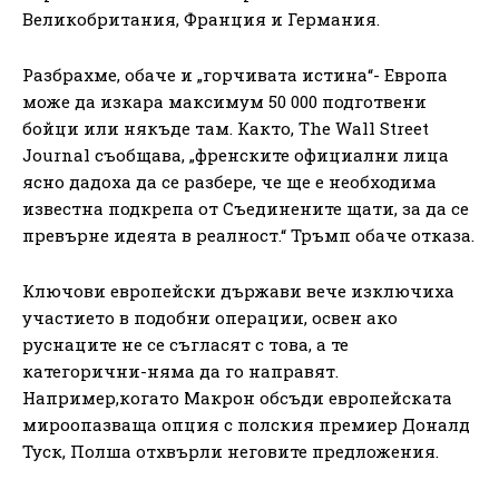
Великобритания, Франция и Германия.
Разбрахме, обаче и „горчивата истина“- Европа
може да изкара максимум 50 000 подготвени
бойци или някъде там. Както, The Wall Street
Journal съобщава, „френските официални лица
ясно дадоха да се разбере, че ще е необходима
известна подкрепа от Съединените щати, за да се
превърне идеята в реалност.“ Тръмп обаче отказа.
Ключови европейски държави вече изключиха
участието в подобни операции, освен ако
руснаците не се съгласят с това, а те
категорични-няма да го направят.
Например,когато Макрон обсъди европейската
мироопазваща опция с полския премиер Доналд
Туск, Полша отхвърли неговите предложения.