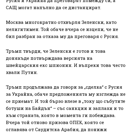
Русия и Украйна да преговарят помежду си, а
САЩ могат напълно да се дистанцират.
Москва многократно отхвърля Зеленски, като
нелигитимен. Той обаче вчера се изцепи, че не
бил разбран за отказа му да преговаря с Русия.
Тръмп твърди, че Зеленски е готов и това
донякъде потвърждава версията на
швейцарския екс шпионин. И въпреки това често
хвали Путин.
Тръмп продължава да говори за „сделка“ с Русия
за Украйна, обаче предложенията му изглежда не
се приемат. И той бързо влезе в „току що събутите
ботуши на Байдън“ – със санкции и заплахи и то
към страната, която в момента ги побеждава.
Вчера той отново призова ОПЕК, която се
оглавява от Саудитска Арабия, да понижи