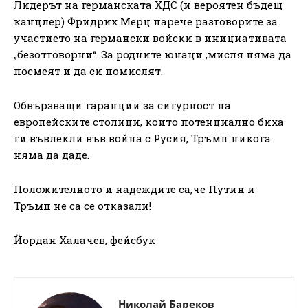
Лидерът на германската ХДС (и вероятен бъдещ
канцлер) Фридрих Мерц нарече разговорите за
участието на германски войски в инициативата
„безотговорни“. За родните юнаци ,мисля няма да
посмеят и да си помислят.
Обвързващи гаранции за сигурност на
европейските столици, които потенциално биха
ги въвлекли във война с Русия, Тръмп никога
няма да даде.
Положителното и надеждите са,че Путин и
Тръмп не са се отказали!
Йордан Халачев, фейсбук
Николай Бареков