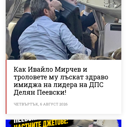
Как Ивайло Мирчев и
троловете му лъскат здраво
имиджа на лидера на ДПС
Делян Пеевски!
ЧЕТВЪРТЪК, 6 АВГУСТ 2026