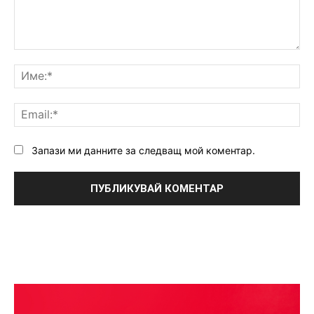
Коментар:
Им
Ema
Запази ми данните за следващ мой коментар.