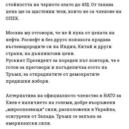
стойността на черното злато до 45$. От такава
цена ще са щастливи тези, които не са членове на
ОПЕК.
Москва му отговори, че не й пука от цената на
нефта. Роснефт и без друго понякога продава
въглеводородите си на Индия, Китай и други
страни, на дънпингови цени.
Руският Президент за пореден път повтори, че е
готов за преговори и погъделичка егото на
Тръмп, за откраднатите от демократите
предишни избори.
Алтернатива на официалното членство в НАТО за
Киев е наличието на големи, добре въоръжени
„мироопазващи“ сили, разположени в Украйна,
осигурени от Запада. Тръмп се запъна за
американски сили.