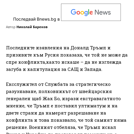
Последвай Bnews.bg в
Автор
Николай Бареков
Последните изявления на Доналд Тръмп и
призивите към Русия показаха, че той не може да
спре конфликта,както искаше – да не изглежда
загуба и капитулация за САЩ и Запада.
Ексслужител от Службата за стратегическо
разузнаване, полковникът от швейцарския
генерален щаб Жак Бо, изрази екстравагатното
мнение, че Тръмп е поставил ултиматум и на
двете страни да намерят разрешаване на
конфликта и това показвало, че той самият няма
решение. Военният отбеляза, че Тръмп искал