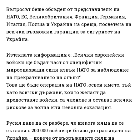
Въпросът беше обсъден от представители на
НАТО, ЕС, Великобритания, Франция, Германия,
Италия, Полша и Украйна на среща, посветена на
всички възможни гаранции за сигурност на
Украйна.
Изтеклата информация е: „Всички европейски
войски ще бъдат част от специфични
мироопазващи сили извън НАТО за наблюдение
на прекратяването на огъня“.
Това ще бъде операция на НАТО ,освен името, тъй
като всички държави, които желаят да
предоставят войски, са членове и остават всички
рискове за волна или неволна ескалация.
Русия даде да се разбере, че никога няма да се
съгласи с 200 000 войници близо до границата на
Украйна – повече от въоръжените сили на