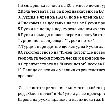
1.България като член на ЕС е много по-сиг
2.Количествата газ са предназначени за ЕС
3.Турция е член на НАТО, но не е член на ЕС
4.Рисковете за доставка на газ от Русия п
5.Русия не попада под турско икономическ
6.Русия няма да понася огромни загуби от о
Турция по газопровода “Турски поток”.
7.Турция периодично ще изнудва Русия за 
8.Строителството на “Южен поток” ще позв
геополитически политически и икономичес
9.Строителството на “Южен поток” носи за
10.Налице са всички условия строителство
срокове
Сега е истотирическият момент, в който п
ред „Южен поток“ и Набуко и да се превър
Европа на руска, иранска и каспийска газ.