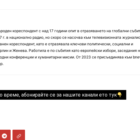
оден кореспондент с над 17 години опит в отразяването на глобални събит
7 г. в национално радио, но скоро се насочва към телевизионната журналис
анен кореспондент, като е отразявала ключови политически, социални и
лин и Женева. Работила е по събития като европейски избори, заседания 
дни конференции и хуманитарни мисии. От 2023 се присъединява към bne
р.
о време, абонирайте се за нашите канали ето тук