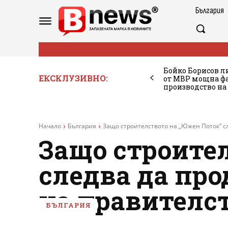
България
Бойко Борисов ли
ЕКСКЛУЗИВНО:
от МВР мощна фа
производство на
Начало
България
Защо строителството на „Южен Поток” сл
Защо строите
следва да пр
на правителс
БЪЛГАРИЯ