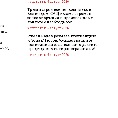
четвъртък, 6 август 2026
Тръмп строи военен комплекс в
Белия дом: САЩ имаме огромен
запас от оръжия и произвеждаме
колкото е необходимо!
ия.
четвъртък, 6 август 2026
тика.
Румен Радев размаза италианците
и “юнак” Гюров: Чуждестранните
на
политици да се запознаят с фактите
преди да коментират страната ни!
ws.bg,
четвъртък, 6 август 2026