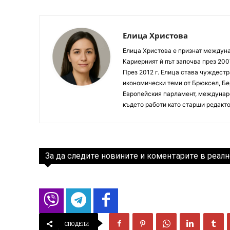
Елица Христова
Елица Христова е признат междунар
Кариерният ѝ път започва през 200
През 2012 г. Елица става чуждестр
икономически теми от Брюксел, Бер
Европейския парламент, междунаро
където работи като старши редакто
За да следите новините и коментарите в реалн
СПОДЕЛИ