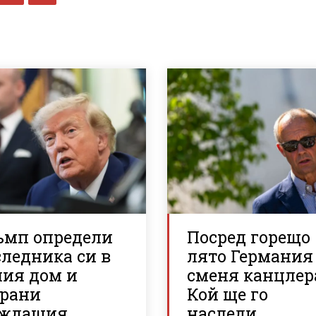
ъмп определи
Посред горещо
ледника си в
лято Германия
лия дом и
сменя канцлер
брани
Кой ще го
аждащия
наследи