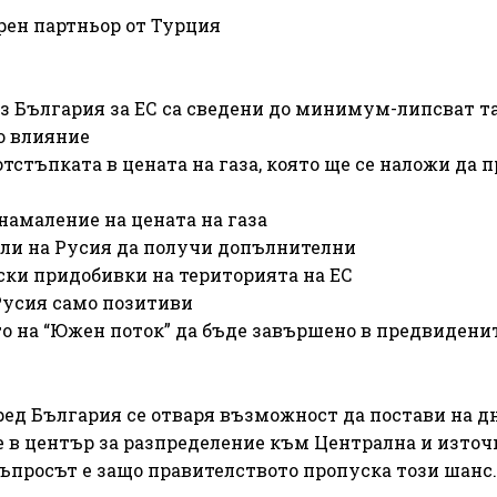
урен партньор от Турция
рез България за ЕС са сведени до минимум-липсват т
о влияние
тстъпката в цената на газа, която ще се наложи да п
намаление на цената на газа
оли на Русия да получи допълнителни
ки придобивки на територията на ЕС
 Русия само позитиви
то на “Южен поток” да бъде завършено в предвидени
ред България се отваря възможност да постави на д
не в център за разпределение към Централна и източ
 Въпросът е защо правителството пропуска този шанс