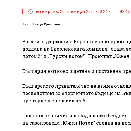
четвъртък, 26 ноември 2015 - 10:24 ч.
42
Автор
Елица Христова
Богатите държави в Европа си осигуриха до
доклада на Европейската комисия, става я
поток 2“ и „Турски поток“. Проектът „Южен
България е отново ощетена и поставена пред
Българското правителство не взима отноше
последствия за енергийното бъдеще на Бълг
превърне в енергиен хъб.
Основните причини поради които бездейств
на газопровода „Южен Поток” следва да про