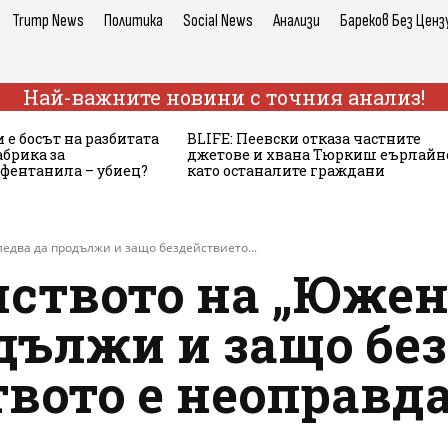
Trump News
Политика
Social News
Анализи
Бареков Без Ценз
Най-важните новини с точния анализ!
 е босът на разбитата
BLIFE: Пеевски отказа частните
брика за
джетове и хвана Тюркиш еърлайн
 фентанила – убиец?
като останалите граждани
едва да продължи и защо бездействието...
лството на „Южен
одължи и защо бе
твото е неоправд