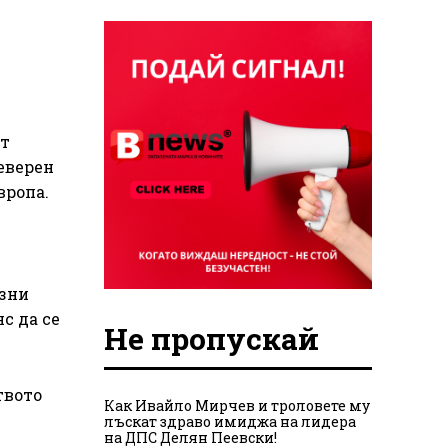
от
еверен
вропа.
озни
с да се
Не пропускай
твото
Как Ивайло Мирчев и троловете му
лъскат здраво имиджа на лидера
на ДПС Делян Пеевски!