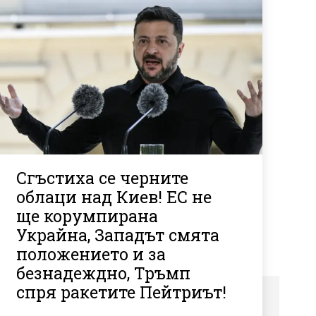
Сгъстиха се черните
облаци над Киев! ЕС не
ще корумпирана
Украйна, Западът смята
положението и за
безнадеждно, Тръмп
спря ракетите Пейтриът!