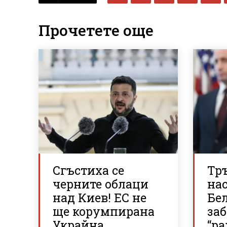
Прочетете още
Сгъстиха се
Тр
черните облаци
нас
над Киев! ЕС не
Бе
ще корумпирана
за
Украйна,
“р