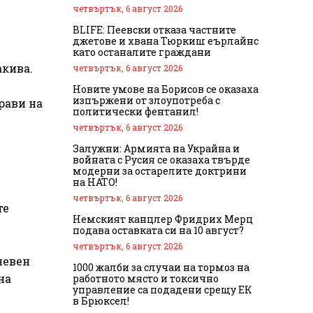
четвъртък, 6 август 2026
BLIFE: Пеевски отказа частните
джетове и хвана Тюркиш еърлайнс
като останалите граждани
акива.
четвъртък, 6 август 2026
Новите умове на Борисов се оказаха
изпържени от злоупотреба с
рави на
политически фентанил!
четвъртък, 6 август 2026
Залужни: Армията на Украйна и
войната с Русия се оказаха твърде
модерни за остарелите доктрини
на НАТО!
четвъртък, 6 август 2026
те
Немският канцлер Фридрих Мерц
подава оставката си на 10 август?
четвъртък, 6 август 2026
невен
1000 жалби за случаи на тормоз на
на
работното място и токсично
управление са подадени срещу ЕК
.
в Брюксел!