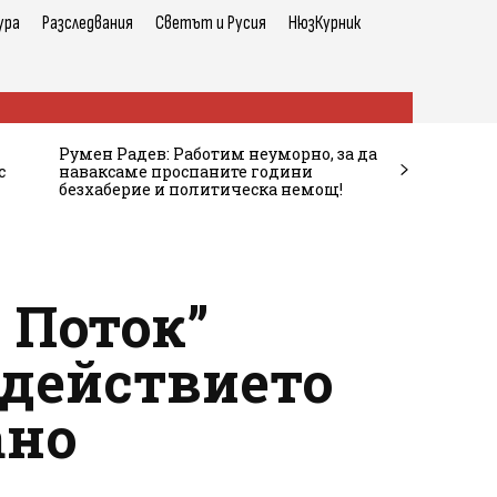
ура
Разследвания
Светът и Русия
НюзКурник
Румен Радев: Работим неуморно, за да
с
наваксаме проспаните години
безхаберие и политическа немощ!
 Поток”
здействието
ано