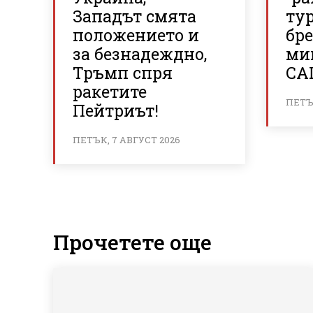
Западът смята
ту
положението и
бр
за безнадеждно,
ми
Тръмп спря
СА
ракетите
ПЕТЪК
Пейтриът!
ПЕТЪК, 7 АВГУСТ 2026
Прочетете още