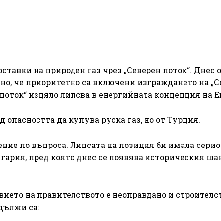
ставки на природен газ чрез „Северен поток“. Днес
сно, че приоритетно са включени изграждането на „С
 поток“ изцяло липсва в енергийната концепция на Е
 опасността да купува руска газ, но от Турция.
ние по въпроса. Липсата на позиция би имала сери
ария, пред която днес се появява историческия шан
ието на правителството е неоправдано и строителс
дължи са: