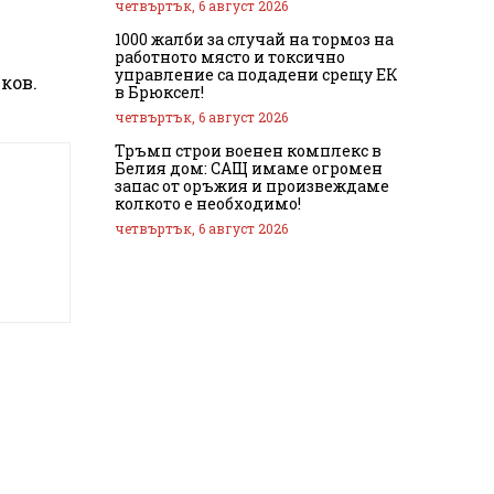
четвъртък, 6 август 2026
1000 жалби за случай на тормоз на
работното място и токсично
управление са подадени срещу ЕК
ков.
в Брюксел!
четвъртък, 6 август 2026
Тръмп строи военен комплекс в
Белия дом: САЩ имаме огромен
запас от оръжия и произвеждаме
колкото е необходимо!
четвъртък, 6 август 2026