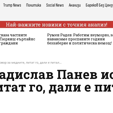
Trump News
Политика
Social News
Анализи
Бареков Без Ценз
Най-важните новини с точния анализ!
тказа частните
Румен Радев: Работим неуморно, з
а Тюркиш еърлайнс
наваксаме проспаните години
 граждани
безхаберие и политическа немощ!
ор за медиите, питат го, дали е питал...
адислав Панев и
итат го, дали е п