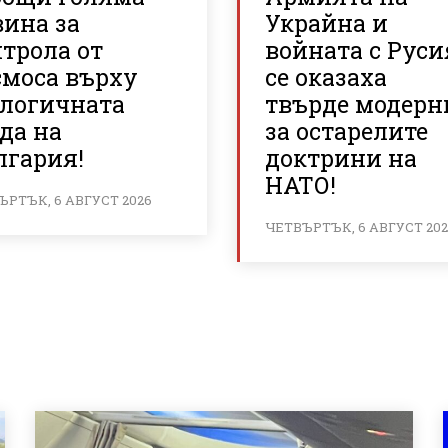
вина за
Украйна и
трола от
войната с Руси
смоса върху
се оказаха
ологичната
твърде модерн
да на
за остарелите
лгария!
доктрини на
НАТО!
ЪРТЪК, 6 АВГУСТ 2026
ЧЕТВЪРТЪК, 6 АВГУСТ 20