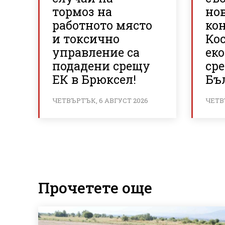
тормоз на
но
работното място
кон
и токсично
Ко
управление са
ек
подадени срещу
сре
ЕК в Брюксел!
Бъ
ЧЕТВЪРТЪК, 6 АВГУСТ 2026
ЧЕТВ
Прочетете още