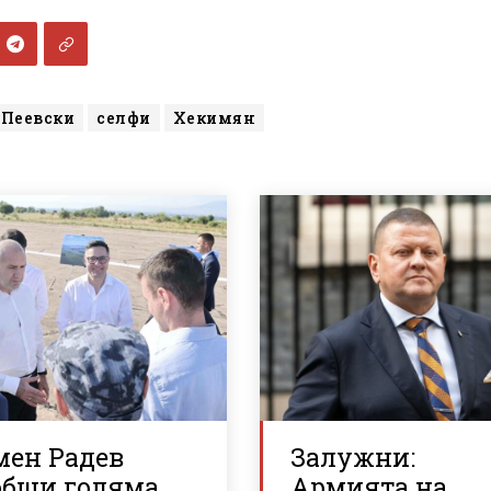
Пеевски
селфи
Хекимян
мен Радев
Залужни:
общи голяма
Армията на