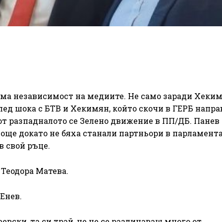
тема независимост на медиите. Не само заради Хеким
лед шока с БТВ и Хекимян, който скочи в ГЕРБ напра
от разпадналото се Зелено движение в ПП/ДБ. Панев
, още докато не бяха станали партньори в парламента
в свой ръце.
 Теодора Матева.
 Енев.
еевски, та си трай, че не се различаваш много от