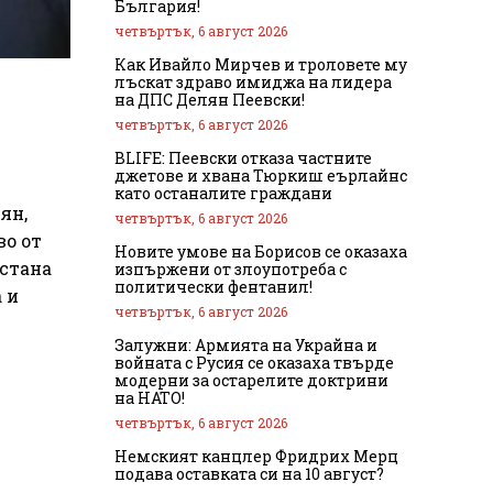
България!
четвъртък, 6 август 2026
Как Ивайло Мирчев и троловете му
лъскат здраво имиджа на лидера
на ДПС Делян Пеевски!
четвъртък, 6 август 2026
BLIFE: Пеевски отказа частните
джетове и хвана Тюркиш еърлайнс
като останалите граждани
ян,
четвъртък, 6 август 2026
во от
Новите умове на Борисов се оказаха
 стана
изпържени от злоупотреба с
политически фентанил!
 и
четвъртък, 6 август 2026
Залужни: Армията на Украйна и
войната с Русия се оказаха твърде
модерни за остарелите доктрини
на НАТО!
четвъртък, 6 август 2026
Немският канцлер Фридрих Мерц
подава оставката си на 10 август?