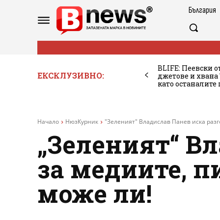
България
BLIFE: Пеевски о
ЕКСКЛУЗИВНО:
джетове и хван
като останалите
Начало
НюзКурник
"Зеленият" Владислав Панев иска разгов
„Зеленият“ Вл
за медиите, п
може ли!