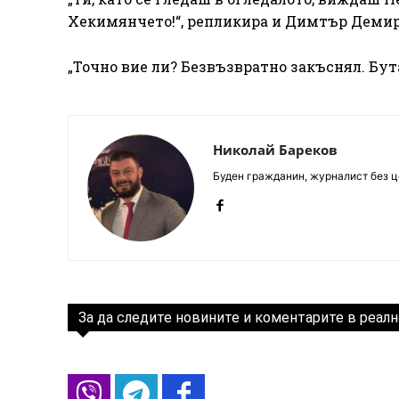
Хекимянчето!“, репликира и Димтър Демир
„Точно вие ли? Безвъзвратно закъснял. Бут
Николай Бареков
Буден гражданин, журналист без це
За да следите новините и коментарите в реалн