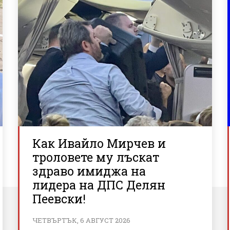
Как Ивайло Мирчев и
троловете му лъскат
здраво имиджа на
лидера на ДПС Делян
Пеевски!
ЧЕТВЪРТЪК, 6 АВГУСТ 2026