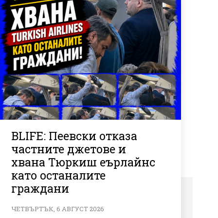
BLIFE: Пеевски отказа
частните джетове и
хвана Тюркиш еърлайнс
като останалите
граждани
ЧЕТВЪРТЪК, 6 АВГУСТ 2026