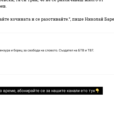
ев.
айте кочината и се разотивайте.“, пише Николай Баре
нзура и борец за свобода на словото. Създател на БТВ и ТВ7.
о време, абонирайте се за нашите канали ето тук