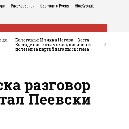
ура
Разследвания
Светът и Русия
НюзКурник
а да
Балотажът Илияна Йотова – Костя
Костадинов е възможен, логичен и
полезен за партийната ни система
ска разговор
итал Пеевски