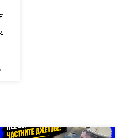
я
и
26