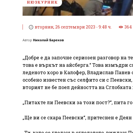
НЮЗКУРНИК
вторник, 26 септември 2023 - 9:48 ч.
364
Автор
Николай Бареков
„Добре е да започне сериозен разговор на 
това е върхът на айсберга.“ Това измъдри с
леденото хоро в Калофер, Владислав Панев 
особено известен със селфито си с Пеевски
вторият не бе поел дейността на Сглобката 
„Питахте ли Пеевски за този пост?“, пита го
„Ще ви се скара Пеевски“, притеснен е Деян
„Ти, като се гледаш в огледалото, виждаш П