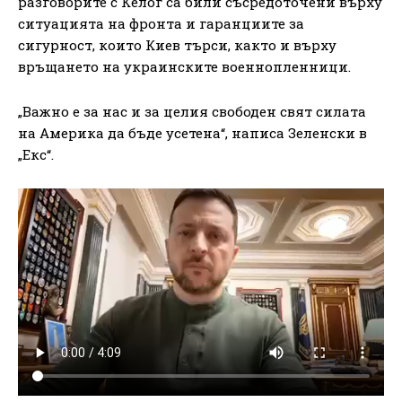
разговорите с Келог са били съсредоточени върху
ситуацията на фронта и гаранциите за
сигурност, които Киев търси, както и върху
връщането на украинските военнопленници.
„Важно е за нас и за целия свободен свят силата
на Америка да бъде усетена“, написа Зеленски в
„Екс“.