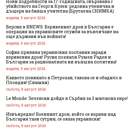
Нови подробности за 17-годишната, свързвана с
убийството на Георги Кузев: редовна ученичка и
дъщеря на бивша учителка (Брутална СНИМКА)
неделя, 9 август 2026
Версия в BNEWS: Взривеният дрон в България е
операция на украинските служби за въвличане на
още държави във войната!
неделя, 9 август 2026
София привика украинския посланик заради
взривения дрон! Русия похвали Румен Радев и
България за рационалната ни външна политика!
неделя, 9 август 2026
Каквото повикало в Петрохан, такова се и обадило в
Пловдив! (Снимки)
събота, 8 август 2026
Le Monde: Зеленски дойде в Сърбия за 2 милиона евро!
събота, 8 август 2026
Извънредно! Военният дрон, който се взриви над
България тази сутрин, се оказа украински!
събота, 8 август 2026