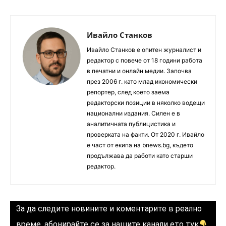
Ивайло Станков
Ивайло Станков е опитен журналист и
редактор с повече от 18 години работа
в печатни и онлайн медии. Започва
през 2006 г. като млад икономически
репортер, след което заема
редакторски позиции в няколко водещи
национални издания. Силен е в
аналитичната публицистика и
проверката на факти. От 2020 г. Ивайло
е част от екипа на bnews.bg, където
продължава да работи като старши
редактор.
За да следите новините и коментарите в реално
време, абонирайте се за нашите канали ето тук