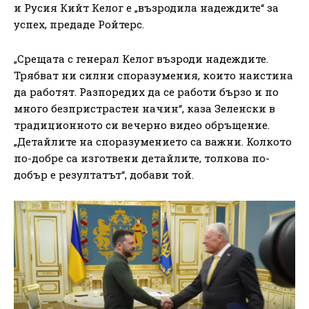
и Русия Кийт Келог е „възродила надеждите“ за
успех, предаде Ройтерс.
„Срещата с генерал Келог възроди надеждите.
Трябват ни силни споразумения, които наистина
да работят. Разпоредих да се работи бързо и по
много безпристрастен начин“, каза Зеленски в
традиционното си вечерно видео обръщение.
„Детайлите на споразумението са важни. Колкото
по-добре са изготвени детайлите, толкова по-
добър е резултатът“, добави той.