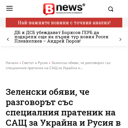
Най-важните новини с точния анализ!
ДБ и ДСБ убеждават Борисов ГЕРБ да
подкрепи още на първи тур новия Росен
Плевнелиев – Андрей Гюров!
Начало
Светът и Русия
Зеленски обяви, че разговорът със
специалния пратеник на САЩ за Украйна и...
Зеленски обяви, че
разговорът със
специалния пратеник на
САЩ за Украйна и Русия в