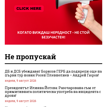
Не пропускай
ДБ и ДСБ убеждават Борисов ГЕРБ да подкрепи още на
първи тур новия Росен Плевнелиев – Андрей Гюров!
неделя, 9 август 2026
Президентът Илияна Йотова: Разочарована съм от
примитивната политическа употреба на инцидента с
дрона!
неделя, 9 август 2026