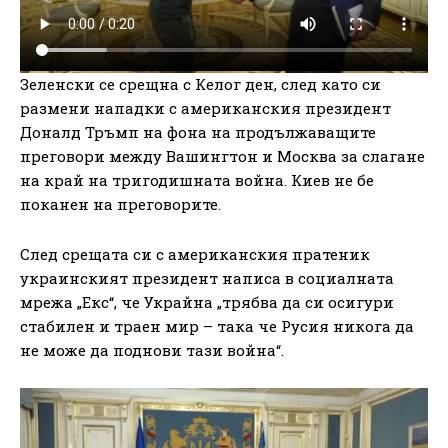
Зеленски се срещна с Келог ден, след като си
размени нападки с американския президент
Доналд Тръмп на фона на продължаващите
преговори между Вашингтон и Москва за слагане
на край на тригодишната война. Киев не бе
поканен на преговорите.
След срещата си с американския пратеник
украинският президент написа в социалната
мрежа „Екс“, че Украйна „трябва да си осигури
стабилен и траен мир – така че Русия никога да
не може да поднови тази война“.