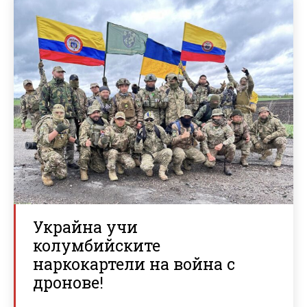
Украйна учи
колумбийските
наркокартели на война с
дронове!