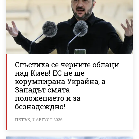
Сгъстиха се черните облаци
над Киев! ЕС не ще
корумпирана Украйна, а
Западът смята
положението и за
безнадеждно!
ПЕТЪК, 7 АВГУСТ 2026