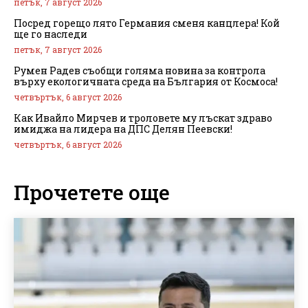
петък, 7 август 2026
Посред горещо лято Германия сменя канцлера! Кой
ще го наследи
петък, 7 август 2026
Румен Радев съобщи голяма новина за контрола
върху екологичната среда на България от Космоса!
четвъртък, 6 август 2026
Как Ивайло Мирчев и троловете му лъскат здраво
имиджа на лидера на ДПС Делян Пеевски!
четвъртък, 6 август 2026
Прочетете още