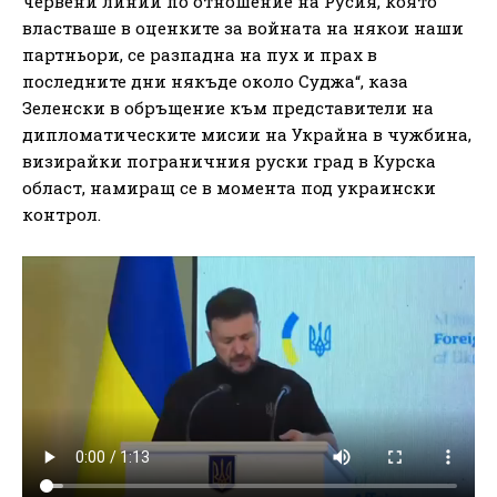
червени линии по отношение на Русия, която
властваше в оценките за войната на някои наши
партньори, се разпадна на пух и прах в
последните дни някъде около Суджа“, каза
Зеленски в обръщение към представители на
дипломатическите мисии на Украйна в чужбина,
визирайки пограничния руски град в Курска
област, намиращ се в момента под украински
контрол.