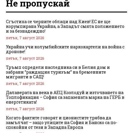
Не пропускай
Сгъстиха се черните облаци над Киев! ЕС не ще
корумпирана Украйна, а Западът смята положението
и за безнадеждно!
петък, 7 август 2026
Украйна учи колумбийските наркокартели на война с
дронове!
петък, 7 август 2026
Тръмп определи наследника си в Белия дом и
забрани “раждащия туризъм” на бременните
мигранти в САЩ!
петък, 7 август 2026
Далаверата на века в АЕЦ Козлодуй и източването на
Топлофикация – София са запазената марка на ГЕРБ в
енергетиката!
петък, 7 август 2026
Когато фактите говорят и ционистите трябва да
замълчат – защо улиците на София и Банско са по-
спокойни от тези в Западна Европа