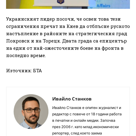
Украинският лидер посочи, че освен това тези
ограничения пречат на Киев да отблъсне руското
настъпление в районите на стратегическия град
Покровск и на Торецк. Двата града са епицентър
на едни от най-ожесточените боеве на фронта в
последно време.
Източник: БТА
Ивайло Станков
Ивайло Станков е опитен журналист и
редактор с повече от 18 години работа
в печатни и онлайн медии. Започва
през 2006 г. като млад икономически
репортер, след което заема