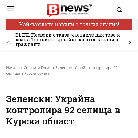
Най-важните новини с точния анализ!
BLIFE: Пеевски отказа частните джетове и
хвана Тюркиш еърлайнс като останалите
граждани
Начало
Светът и Русия
Зеленски: Украйна контролира 92
селища в Курска област
Зеленски: Украйна
контролира 92 селища в
Курска област