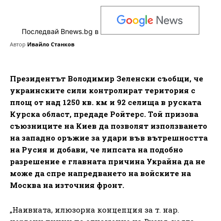
Последвай Bnews.bg в
Автор
Ивайло Станков
Президентът Володимир Зеленски съобщи, че
украинските сили контролират територия с
площ от над 1250 кв. км и 92 селища в руската
Курска област, предаде Ройтерс. Той призова
съюзниците на Киев да позволят използването
на западно оръжие за удари във вътрешността
на Русия и добави, че липсата на подобно
разрешение е главната причина Украйна да не
може да спре напредването на войските на
Москва на източния фронт.
„Наивната, илюзорна концепция за т. нар.