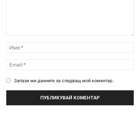
Коментар:
Им
Ema
Запази ми данните за следващ мой коментар.